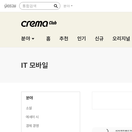
통합검색
분야
분야
홈
추천
인기
신규
오리지널
IT 모바일
분야
소설
에세이 시
경제 경영