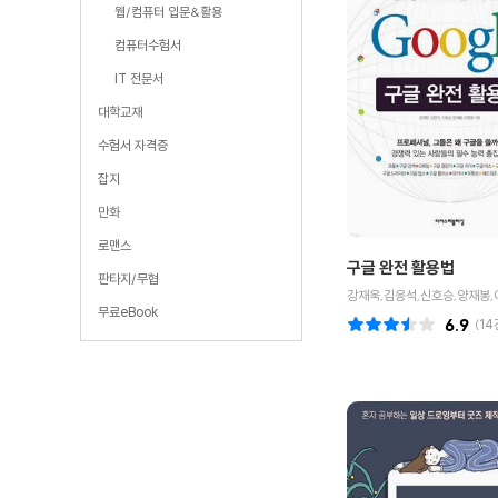
웹/컴퓨터 입문&활용
컴퓨터수험서
IT 전문서
대학교재
수험서 자격증
잡지
만화
로맨스
구글 완전 활용법
판타지/무협
강재욱,김응석,신호승,양재봉,
무료eBook
6.9
(
14