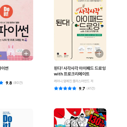
 파이썬
된다! 사각사각 아이패드 드로잉
with 프로크리에이트
레이나,임예진,캘리스마인드 저
9.8
(
80
건)
9.7
(
41
건)