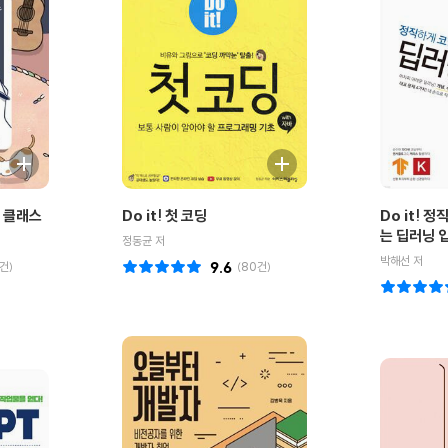
 클래스
Do it! 첫 코딩
Do it! 
는 딥러닝 
정동균 저
박해선 저
건)
9.6
(
80
건)