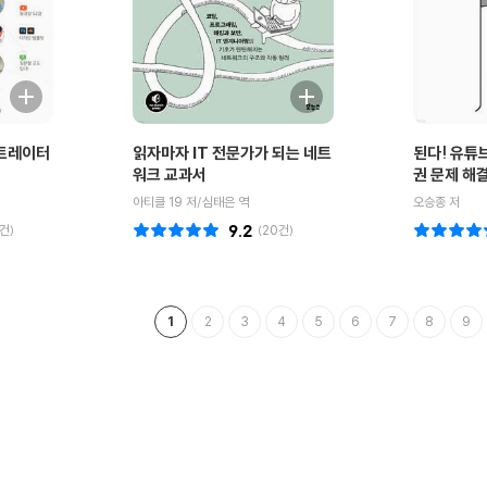
스트레이터
읽자마자 IT 전문가가 되는 네트
된다! 유튜
서
워크 교과서
권 문제 해
아티클 19 저/심태은 역
오승종 저
건)
9.2
(
20
건)
1
2
3
4
5
6
7
8
9