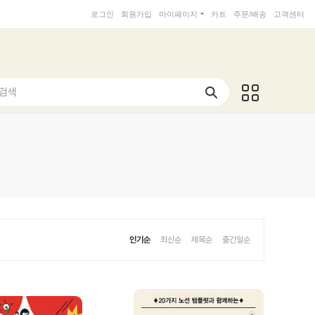
로그인
회원가입
마이페이지
카트
주문/배송
고객센터
 검색
인기순
최신순
제목순
출간일순