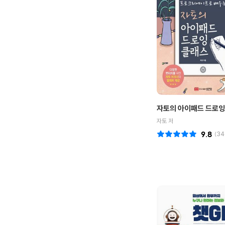
자토의 아이패드 드로잉
자토 저
9.8
(
34