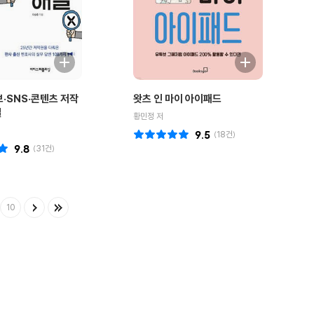
브·SNS·콘텐츠 저작
왓츠 인 마이 아이패드
결
황민정 저
9.5
(
18
건)
9.8
(
31
건)
10