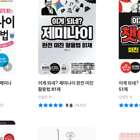
 제미나
이게 되네? 제미나이 완전 미친
이게 되네?
활용법 81제
51제
오힘찬 저
오힘찬 저
건)
9.8
(
164
건)