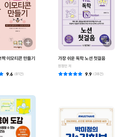
뽀짝 이모티콘 만들기
가장 쉬운 독학 노션 첫걸음
원정민 저
9.6
(
81
건)
9.9
(
38
건)