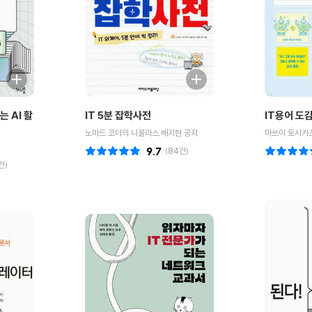
 AI 활
IT 5분 잡학사전
IT용어 도
노마드 코더의 니꼴라스,배지현 공저
마쓰이 토시카츠
9.7
(
84
건)
건)