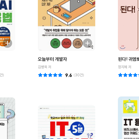
오늘부터 개발자
된다! 귀염
김병욱 저
정지혜 저
건)
9.6
(
30
건)