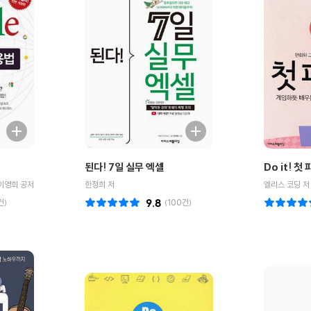
된다! 7일 실무 엑셀
Do it! 첫
이영희 공저
한정희 저
엘리스 코딩 저
건)
9.8
(
100
건)