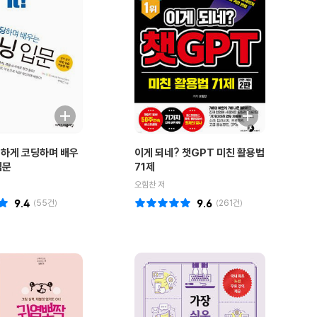
정직하게 코딩하며 배우
이게 되네? 챗GPT 미친 활용법
입문
71제
오힘찬 저
9.4
(
55
건)
9.6
(
261
건)