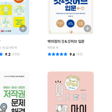
감
박미정의 깃&깃허브 입문
 저/김기태 역
박미정 저
9.2
(
23
건)
9.6
(
5
건)