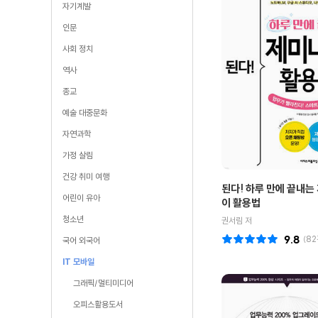
자기계발
인문
사회 정치
역사
종교
예술 대중문화
자연과학
가정 살림
건강 취미 여행
된다! 하루 만에 끝내는
어린이 유아
이 활용법
청소년
권서림 저
9.8
(
82
국어 외국어
IT 모바일
그래픽/멀티미디어
오피스활용도서