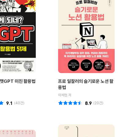
 챗GPT 미친 활용법
프로 일잘러의 슬기로운 노션 활
용법
이석현 저
9.1
(
40
건)
8.9
(
20
건)