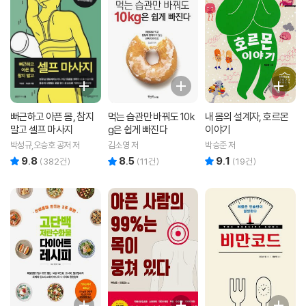
뻐근하고 아픈 몸, 참지
먹는 습관만 바꿔도 10k
내 몸의 설계자, 호르몬
말고 셀프 마사지
g은 쉽게 빠진다
이야기
박성규,오승호 공저 저
김소영 저
박승준 저
9.8
8.5
9.1
리뷰 총점
리뷰 총점
리뷰 총점
(
382
건)
(
11
건)
(
19
건)