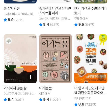
술 잡학사전
죽기전까지 걷고 싶다면
여기 가려고 주말을 기다
스쿼트를 하라
렸어
클레어 버더 저/정미나 역
고바야시 히로유키 저/홍성
주말랭이 저
8.9
리뷰 총점
(
28
건)
민 역
8.4
9.5
리뷰 총점
리뷰 총점
(
92
건)
(
54
건)
과식하지 않는 삶
이기는 몸
더 쉽고 더 맛있게 고단
백 저탄수화물 다이어트
이시구로 세이지 저/전선영
이동환 저
레시피
역
미니 박지우 저
9.4
9.4
리뷰 총점
리뷰 총점
(
59
건)
(
102
건)
8.6
리뷰 총점
(
722
건)