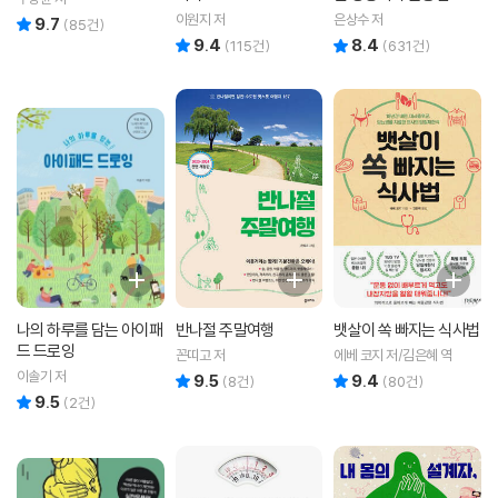
이원지 저
은상수 저
9.7
리뷰 총점
(
85
건)
9.4
8.4
리뷰 총점
리뷰 총점
(
115
건)
(
631
건)
나의 하루를 담는 아이패
반나절 주말여행
뱃살이 쏙 빠지는 식사법
드 드로잉
꼰띠고 저
에베 코지 저/김은혜 역
이솔기 저
9.5
9.4
리뷰 총점
리뷰 총점
(
8
건)
(
80
건)
9.5
리뷰 총점
(
2
건)