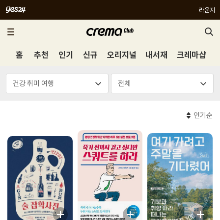
라운지
홈
추천
인기
신규
오리지널
내서재
크레마샵
인기순