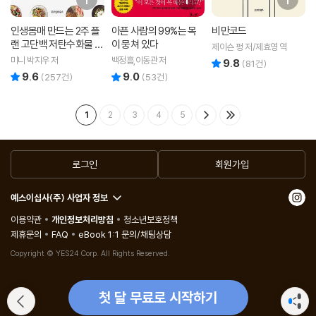
인생몸매 만드는 2주 플
아픈 사람의 99%는 목
비만코드
랜 고단백 저탄수화물 다
이 뭉쳐 있다
제이슨 펑 저/제효영 역
이어트 레시피
미니 박지우 저
백정흠,이동관 저
9.8
리뷰 총점
(
81
건)
9.6
9.0
리뷰 총점
리뷰 총점
(
257
건)
(
53
건)
1
2
3
4
5
로그인
회원가입
예스이십사(주) 사업자 정보
이용약관
개인정보처리방침
청소년보호정책
제휴문의
FAQ
eBook 1:1 문의/채팅상담
Copyright © YES24 Corp. All Rights Reserved.
첫 달 무료로 시작하기