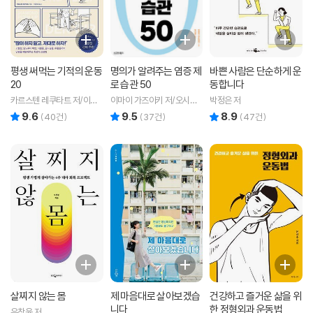
평생 써먹는 기적의 운동
명의가 알려주는 염증 제
바쁜 사람은 단순하게 운
20
로 습관 50
동합니다
카르스텐 레쿠타트 저/이은
이마이 가즈아키 저/오시연
박정은 저
미 역
역
9.6
9.5
8.9
리뷰 총점
리뷰 총점
리뷰 총점
(
40
건)
(
37
건)
(
47
건)
살찌지 않는 몸
제 마음대로 살아보겠습
건강하고 즐거운 삶을 위
니다
한 정형외과 운동법
우창윤 저