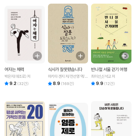
여자는 체력
식사가 잘못됐습니다
반나절 서울 걷기 여행
박은지(데조로) 저
마키타 겐지 저/전선영 역/강
최미선,신석교 저
재헌 감수
9.2
8.9
9.9
리뷰 총점
리뷰 총점
리뷰 총점
(
32
건)
(
169
건)
(
12
건)