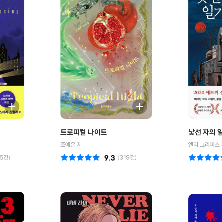
트로피컬 나이트
낯선 자의 
조예은 저
엘리 그리피스 
5
건)
9.3
(
319
건)