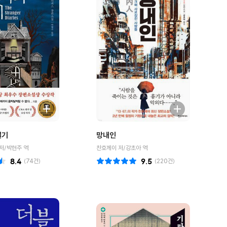
일기
망내인
저/박현주 역
찬호께이 저/강초아 역
8.4
(
74
건)
9.5
(
220
건)