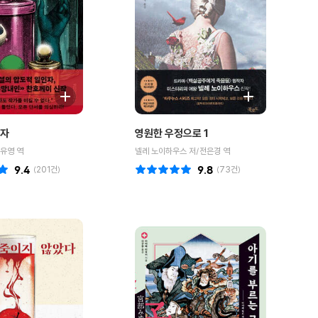
의자
영원한 우정으로 1
유영 역
넬레 노이하우스 저/전은경 역
9.4
(
201
건)
9.8
(
73
건)