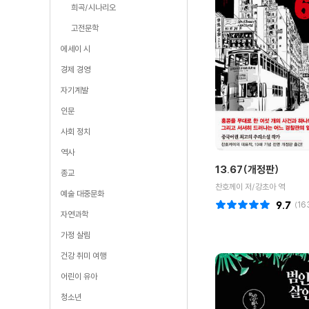
희곡/시나리오
고전문학
에세이 시
경제 경영
자기계발
인문
사회 정치
역사
13.67(개정판)
종교
찬호께이 저/강초아 역
예술 대중문화
9.7
(
16
자연과학
가정 살림
건강 취미 여행
어린이 유아
청소년