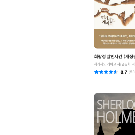
회랑정 살인사건 (개정
히가시노 게이고 저/임경화 역
8.7
(
53