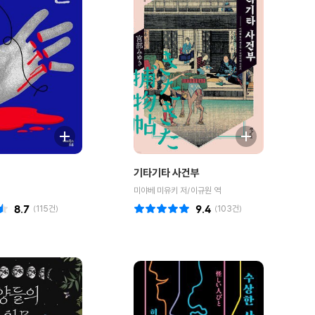
기타기타 사건부
미야베 미유키 저/이규원 역
8.7
(
115
건)
9.4
(
103
건)