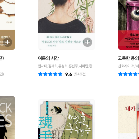
판)
여름의 시간
고독한 용
한새마,김재희,류성희,홍선주,사마란,황세연,홍성호 공저
찬호께이 저/허
건)
9.6
(
546
건)