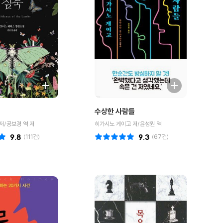
수상한 사람들
저/공보경 역 저
히가시노 게이고 저/윤성원 역
9.8
(
111
건)
9.3
(
67
건)