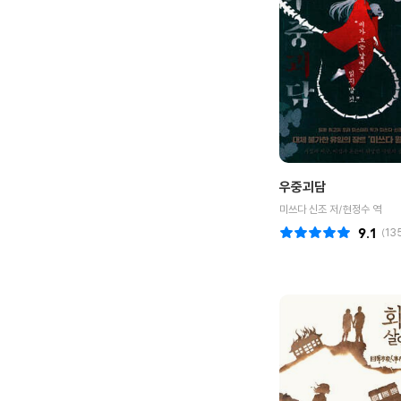
우중괴담
미쓰다 신조 저/현정수 역
9.1
(
13