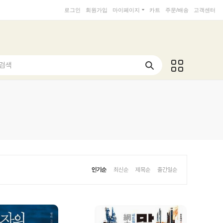
로그인
회원가입
마이페이지
카트
주문/배송
고객센터
 검색
인기순
최신순
제목순
출간일순