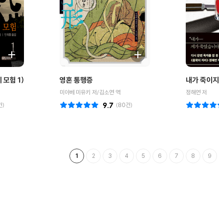
 모험 1)
영혼 통행증
내가 죽이지
미야베 미유키 저/김소연 역
정해연 저
건)
9.7
(
80
건)
1
2
3
4
5
6
7
8
9