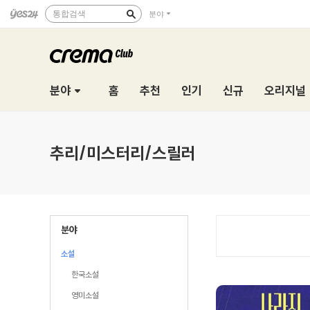
통합검색
분야
분야
홈
추천
인기
신규
오리지널
추리/미스터리/스릴러
분야
소설
한국소설
영미소설