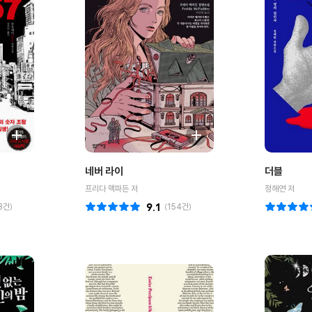
네버 라이
더블
프리다 맥파든 저
정해연 저
3
건)
9.1
(
154
건)