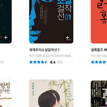
세계추리소설걸작선 1
셜록홈즈 베
에드거 앨런 포 등저/한국추리작가협회 편
아서 코난 도일
5
건)
8.4
(
8
건)