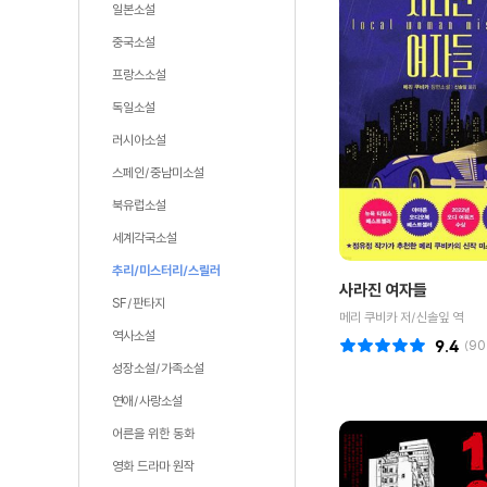
일본소설
중국소설
프랑스소설
독일소설
러시아소설
스페인/중남미소설
북유럽소설
세계각국소설
추리/미스터리/스릴러
사라진 여자들
SF/판타지
메리 쿠비카 저/신솔잎 역
역사소설
9.4
(
90
성장소설/가족소설
연애/사랑소설
어른을 위한 동화
영화 드라마 원작