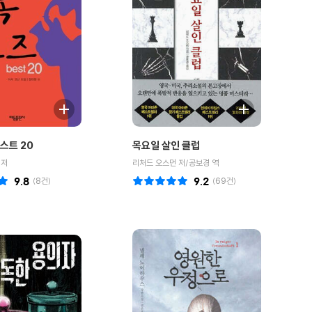
스트 20
목요일 살인 클럽
 저
리처드 오스먼 저/공보경 역
9.8
(
8
건)
9.2
(
69
건)