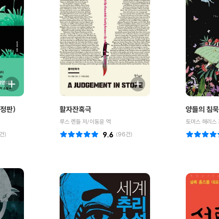
개정판)
활자잔혹극
양들의 침묵
루스 렌들 저/이동윤 역
토머스 해리스 
건)
9.6
(
96
건)