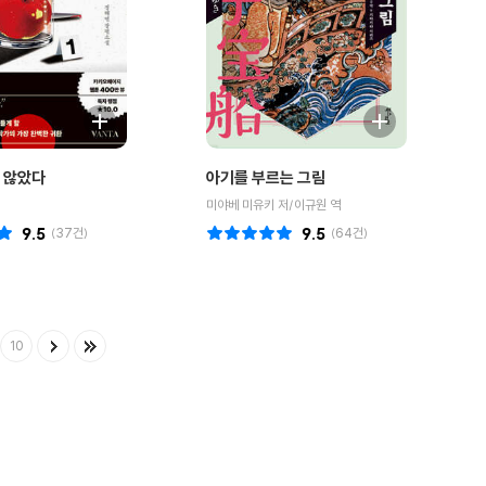
 않았다
아기를 부르는 그림
미야베 미유키 저/이규원 역
9.5
(
37
건)
9.5
(
64
건)
10