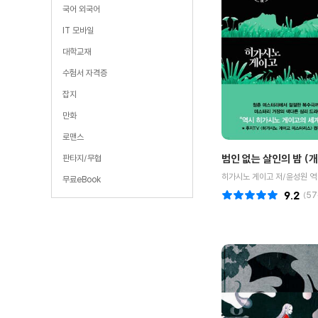
국어 외국어
IT 모바일
대학교재
수험서 자격증
잡지
만화
로맨스
범인 없는 살인의 밤 (
판타지/무협
히가시노 게이고 저/윤성원 역
무료eBook
9.2
(
57