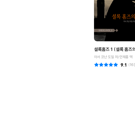
셜록홈즈 1 (셜록 홈즈의
아서 코난 도일 저/안재홍 역
9.1
(
16