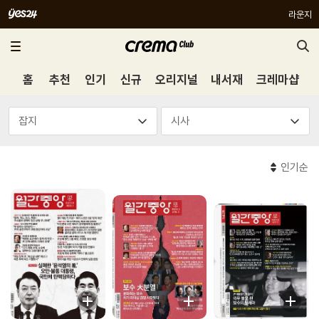
라운지
홈
추천
인기
신규
오리지널
내서재
크레마샵
인기순