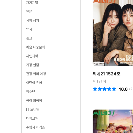
자기계발
인문
사회 정치
역사
종교
예술 대중문화
자연과학
가정 살림
씨네21 1524호
건강 취미 여행
씨네21 저
어린이 유아
10.0
(
2
청소년
국어 외국어
IT 모바일
대학교재
수험서 자격증