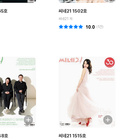
65호
씨네21 1502호
씨네21 저
10.0
(
1
건)
48호
씨네21 1515호