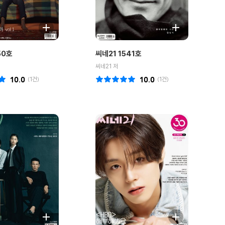
50호
씨네21 1541호
씨네21 저
10.0
(
1
건)
10.0
(
1
건)