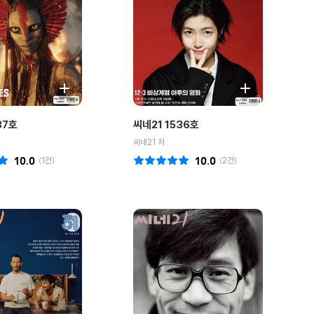
37호
씨네21 1536호
씨네21 저
10.0
(
1
건)
10.0
(
2
건)