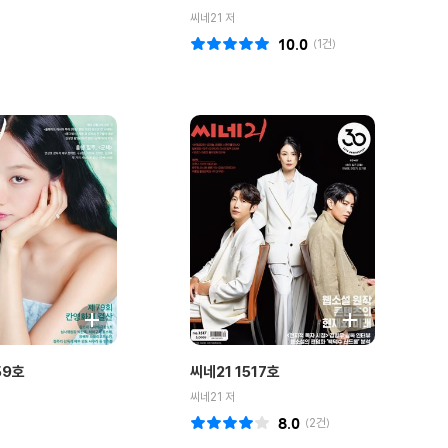
씨네21 저
10.0
(
1
건)
59호
씨네21 1517호
씨네21 저
8.0
(
2
건)