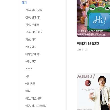
잡지
건강/육아/교육
건축/인테리어
경제/재테크
교양/인문/종교
기술/과학
씨네21 1562호
등산/낚시
씨네21 저
디자인/캐릭터
산업/전문
스포츠
시사
애완동물
어학
여성/패션/뷰티
여행/라이프스타일