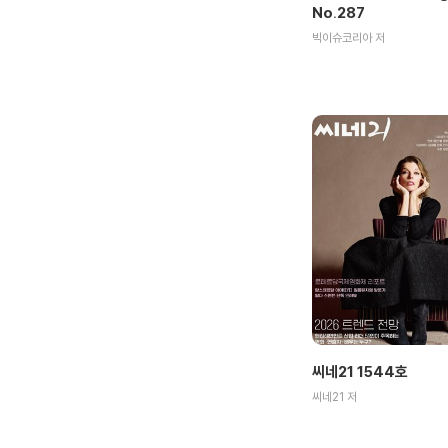
No.287
빅이슈코리아 저
씨네21 1544호
씨네21 저