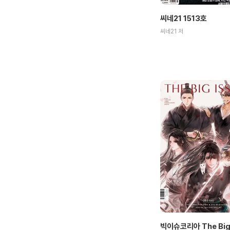
씨네21 1513호
씨네21 저
빅이슈코리아 The Big 