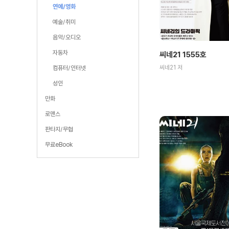
연예/영화
예술/취미
음악/오디오
자동차
씨네21 1555호
씨네21 저
컴퓨터/인터넷
성인
만화
로맨스
판타지/무협
무료eBook