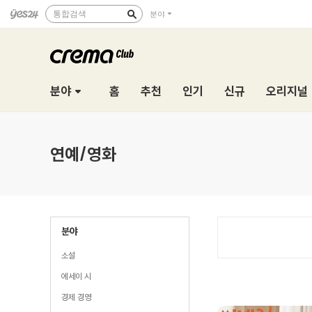
통합검색
분야
분야
홈
추천
인기
신규
오리지널
연예/영화
분야
소설
에세이 시
경제 경영