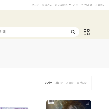
로그인
회원가입
마이페이지
카트
주문/배송
고객센터
 검색
인기순
최신순
제목순
출간일순