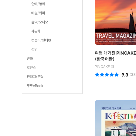
연예/영화
예술/취미
음악/오디오
자동차
컴퓨터/인터넷
성인
여행 매거진 PINCAKE
만화
(한국어판)
PINCAKE 저
로맨스
9.3
(
33
판타지/무협
무료eBook