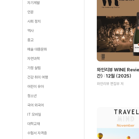
자기계발
인문
사회 정치
역사
종교
예술 대중문화
자연과학
가정 살림
와인리뷰 WINE Revie
간) : 12월 (2025)
건강 취미 여행
와인리뷰 편집부 저
어린이 유아
청소년
국어 외국어
IT 모바일
대학교재
수험서 자격증