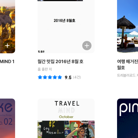
MIND 1
월간 맛집 2016년 8월 호
여행 매거진 
월호
홈 출판 저
트레블러로드 
9.5
(
4
건)