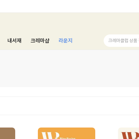
내서재
크레마샵
라운지
크레마클럽 상품