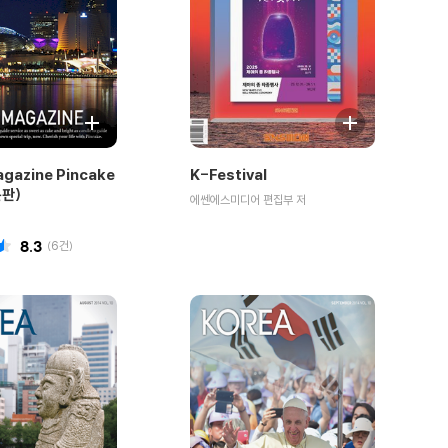
agazine Pincake
K-Festival
문판)
에쎈에스미디어 편집부 저
8.3
(
6
건)