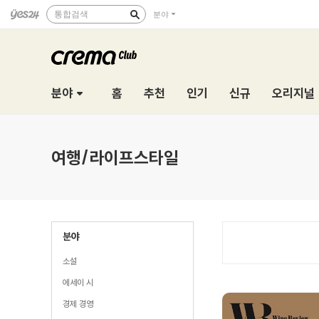
통합검색
분야
분야
홈
추천
인기
신규
오리지널
여행/라이프스타일
분야
소설
에세이 시
경제 경영