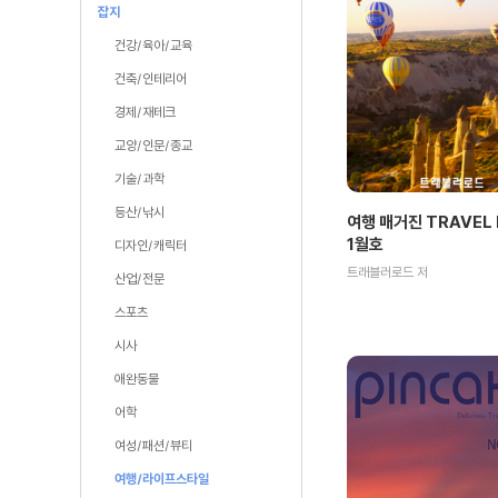
잡지
건강/육아/교육
건축/인테리어
경제/재테크
교양/인문/종교
기술/과학
등산/낚시
여행 매거진 TRAVEL 
1월호
디자인/캐릭터
트래블러로드 저
산업/전문
스포츠
시사
애완동물
어학
여성/패션/뷰티
여행/라이프스타일