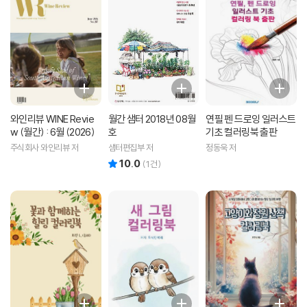
와인리뷰 WINE Revie
월간 샘터 2018년 08월
연필 펜 드로잉 일러스트
w (월간) : 6월 (2026)
호
기초 컬러링북 출판
주식회사 와인리뷰 저
샘터편집부 저
정동욱 저
10.0
리뷰 총점
(
1
건)