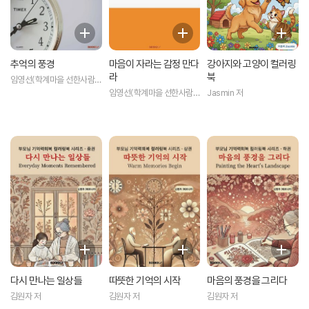
추억의 풍경
마음이 자라는 감정 만다
강아지와 고양이 컬러링
라
북
임영선(학계마을 선한사람)
저
임영선(학계마을 선한사람)
Jasmin 저
저
다시 만나는 일상들
따뜻한 기억의 시작
마음의 풍경을 그리다
김원자 저
김원자 저
김원자 저