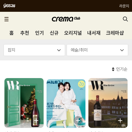
라운지
홈
추천
인기
신규
오리지널
내서재
크레마샵
인기순