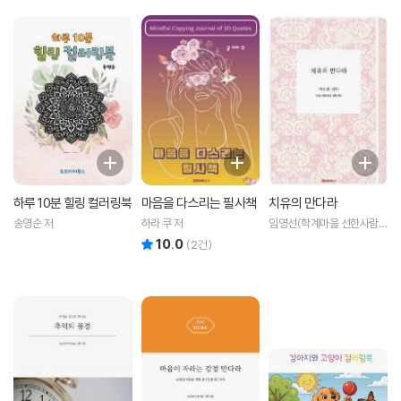
하루 10분 힐링 컬러링북
마음을 다스리는 필사책
치유의 만다라
송영순 저
하라 쿠 저
임영선(학계마을 선한사람)
저
10.0
리뷰 총점
(
2
건)