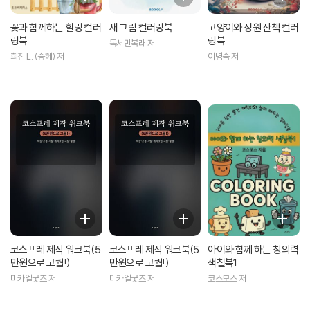
꽃과 함께하는 힐링 컬러
새 그림 컬러링북
고양이와 정원 산책 컬러
링북
링북
독서만복래 저
희진 L. (승혜) 저
이명숙 저
코스프레 제작 워크북(5
코스프레 제작 워크북(5
아이와 함께 하는 창의력
만원으로 고퀄!)
만원으로 고퀄!)
색칠북1
미카엘굿즈 저
미카엘굿즈 저
코스모스 저