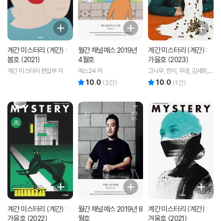
계간 미스터리 (계간) :
월간 채널예스 2019년
계간 미스터리 (계간) :
봄호 (2021)
4월호
가을호 (2023)
계간 미스터리 편집부 저
예스24 저
고나무, 한이, 무경, 김세화,
여실지, 김창현, 홍정기, 박소
10.0
10.0
리뷰 총점
리뷰 총점
(
2
건)
(
1
건)
해, 백휴, 김소망, 쥬한량, 황
세연, 계간
계간 미스터리 (계간) :
월간 채널예스 2019년 8
계간 미스터리 (계간) :
가을호 (2022)
월호
겨울호 (2021)