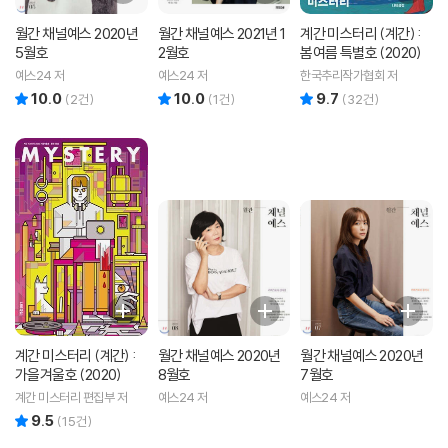
월간 채널예스 2020년
월간 채널예스 2021년 1
계간 미스터리 (계간) :
5월호
2월호
봄여름 특별호 (2020)
예스24 저
예스24 저
한국추리작가협회 저
10.0
10.0
9.7
리뷰 총점
리뷰 총점
리뷰 총점
(
2
건)
(
1
건)
(
32
건)
계간 미스터리 (계간) :
월간 채널예스 2020년
월간 채널예스 2020년
가을겨울호 (2020)
8월호
7월호
계간 미스터리 편집부 저
예스24 저
예스24 저
9.5
리뷰 총점
(
15
건)