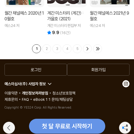
월간 채널예스 2020년 1
계간 미스터리 (계간) :
월간 채널예스 2021년 9
0월호
가을호 (2021)
월호
예스24 저
계간 미스터리 편집부 저
예스24 저
9.9
리뷰 총점
(
16
건)
1
2
3
4
5
로그인
회원가입
예스이십사(주) 사업자 정보
이용약관
개인정보처리방침
청소년보호정책
제휴문의
FAQ
eBook 1:1 문의/채팅상담
Copyright © YES24 Corp. All Rights Reserved.
첫 달 무료로 시작하기