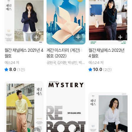
월간 채널예스 2021년 4
계간 미스터리 (계간) :
월간 채널예스 2022년
월호
봄호 (2022)
4월호
예스24 저
공원국, 김이환, 박상민, 박소
예스24 저
해, 박인성, 백휴, 서미애, 윤
8.0
10.0
리뷰 총점
리뷰 총점
(
1
건)
(
2
건)
영천, 이구용, 최필원, 한이,
홍정기, 황