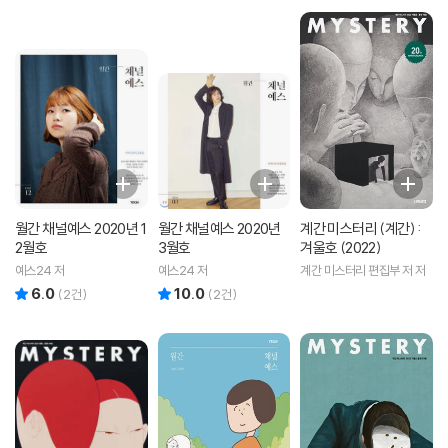
월간 채널예스 2020년 1
월간 채널예스 2020년
계간 미스터리 (계간) :
2월호
3월호
겨울호 (2022)
예스24 저
예스24 저
계간 미스터리 편집부 저 저
6.0
10.0
리뷰 총점
리뷰 총점
(
2
건)
(
2
건)