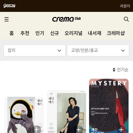
라운지
홈
추천
인기
신규
오리지널
내서재
크레마샵
인기순