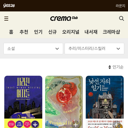
라운지
홈
추천
인기
신규
오리지널
내서재
크레마샵
인기순