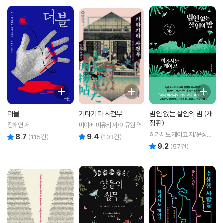
더블
기타기타 사건부
범인 없는 살인의 밤 (개
정판)
정해연 저
미야베 미유키 저/이규원 역
히가시노 게이고 저/윤성원
8.7
9.4
리뷰 총점
리뷰 총점
(
115
건)
(
103
건)
역
9.2
리뷰 총점
(
57
건)