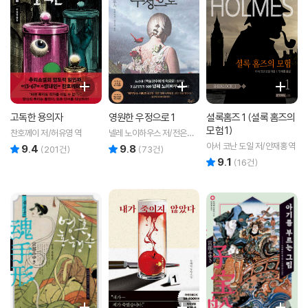
고독한 용의자
영원한 우정으로 1
셜록홈즈 1 (셜록 홈즈의
모험 1)
찬호께이 저/허유영 역
넬레 노이하우스 저/전은경
역
아서 코난 도일 저/안재홍 역
9.4
9.8
리뷰 총점
리뷰 총점
(
201
건)
(
73
건)
9.1
리뷰 총점
(
16
건)