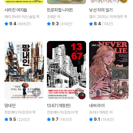
사라진 여자들
트로피컬 나이트
낯선 자의 일기
메리 쿠비카 저/신솔잎 역
조예은 저
엘리 그리피스 저/박현주 역
9.4
9.3
8.4
리뷰 총점
리뷰 총점
리뷰 총점
(
905
건)
(
319
건)
(
74
건)
망내인
13.67(개정판)
네버 라이
찬호께이 저/강초아 역
찬호께이 저/강초아 역
프리다 맥파든 저
9.5
9.7
9.1
리뷰 총점
리뷰 총점
리뷰 총점
(
220
건)
(
163
건)
(
154
건)