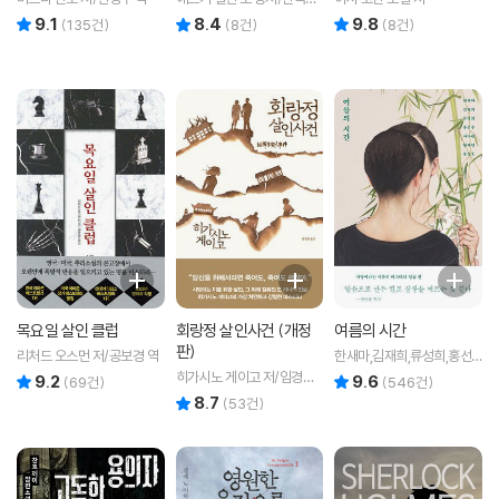
리작가협회 편
9.1
8.4
9.8
리뷰 총점
리뷰 총점
리뷰 총점
(
135
건)
(
8
건)
(
8
건)
목요일 살인 클럽
회랑정 살인사건 (개정
여름의 시간
판)
리처드 오스먼 저/공보경 역
한새마,김재희,류성희,홍선
주,사마란,황세연,홍성호 공
히가시노 게이고 저/임경화
9.2
9.6
리뷰 총점
리뷰 총점
(
69
건)
(
546
건)
저
역
8.7
리뷰 총점
(
53
건)