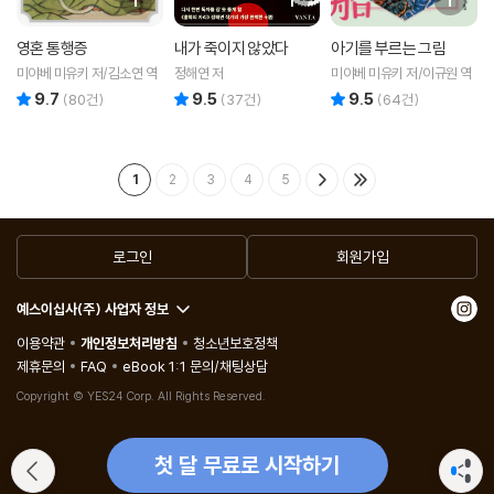
영혼 통행증
내가 죽이지 않았다
아기를 부르는 그림
미야베 미유키 저/김소연 역
정해연 저
미야베 미유키 저/이규원 역
9.7
9.5
9.5
리뷰 총점
리뷰 총점
리뷰 총점
(
80
건)
(
37
건)
(
64
건)
1
2
3
4
5
로그인
회원가입
예스이십사(주) 사업자 정보
이용약관
개인정보처리방침
청소년보호정책
제휴문의
FAQ
eBook 1:1 문의/채팅상담
Copyright © YES24 Corp. All Rights Reserved.
첫 달 무료로 시작하기