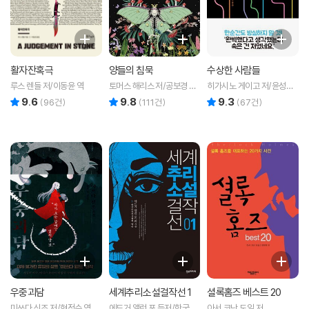
활자잔혹극
양들의 침묵
수상한 사람들
루스 렌들 저/이동윤 역
토머스 해리스 저/공보경 역
히가시노 게이고 저/윤성원
저
역
9.6
9.8
9.3
리뷰 총점
리뷰 총점
리뷰 총점
(
96
건)
(
111
건)
(
67
건)
우중괴담
세계추리소설걸작선 1
셜록홈즈 베스트 20
미쓰다 신조 저/현정수 역
에드거 앨런 포 등저/한국추
아서 코난 도일 저