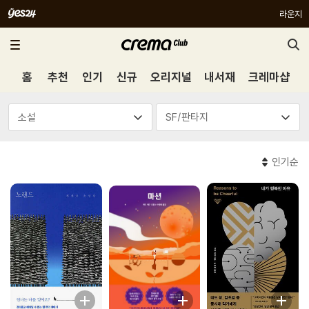
라운지
홈
추천
인기
신규
오리지널
내서재
크레마샵
인기순