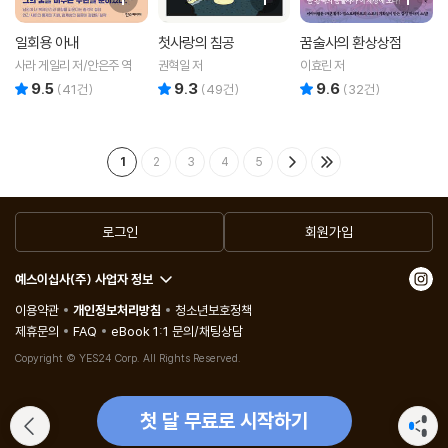
일회용 아내
첫사랑의 침공
꿈술사의 환상상점
사라 게일리 저/안은주 역
권혁일 저
이효린 저
9.5
9.3
9.6
리뷰 총점
리뷰 총점
리뷰 총점
(
41
건)
(
49
건)
(
32
건)
1
2
3
4
5
로그인
회원가입
예스이십사(주) 사업자 정보
이용약관
개인정보처리방침
청소년보호정책
제휴문의
FAQ
eBook 1:1 문의/채팅상담
Copyright © YES24 Corp. All Rights Reserved.
첫 달 무료로 시작하기