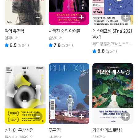
악의 유전학
사라진 숲의 아이들
에스에프널 SFnal 2021
Vol.1
임야비 저
손보미 저
테드 창 등저/조너선 스트라
9.5
7.8
리뷰 총점
리뷰 총점
(
93
건)
(
30
건)
한 편
8.8
리뷰 총점
(
25
건)
삼체 0 : 구상섬전
푸른 점
기괴한 레스토랑 1
류츠신 저/허유영 역
천선란 저
김민정 저