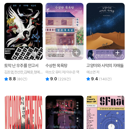
토막 난 우주를 안고서
수상한 목욕탕
고양이와 사막의 자매들
김초엽,천선란,김혜윤,청예,
마쓰오 유미 저/이수은 역
예소연 저
조서월 저
8.8
9.0
9.4
리뷰 총점
리뷰 총점
리뷰 총점
(
80
건)
(
229
건)
(
140
건)