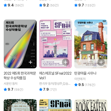
9.4
9.2
9.7
리뷰 총점
리뷰 총점
리뷰 총점
(
59
건)
(
50
건)
(
133
건)
2022 제5회 한국과학문
에스에프널 SFnal 2022
탄광마을 사우나
학상 수상작품집
Vol.1
이인애 저
서윤빈 등저
켄 리우 등저/장성주,김승욱,
9.5
리뷰 총점
(
176
건)
조호근 역/조너선 스트라한
9.7
7.9
리뷰 총점
리뷰 총점
(
59
건)
(
7
건)
편