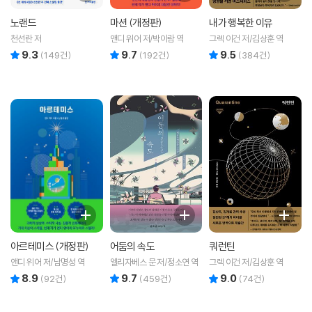
노랜드
마션 (개정판)
내가 행복한 이유
천선란 저
앤디 위어 저/박아람 역
그렉 이건 저/김상훈 역
9.3
9.7
9.5
리뷰 총점
리뷰 총점
리뷰 총점
(
149
건)
(
192
건)
(
384
건)
아르테미스 (개정판)
어둠의 속도
쿼런틴
앤디 위어 저/남명성 역
엘리자베스 문 저/정소연 역
그렉 이건 저/김상훈 역
8.9
9.7
9.0
리뷰 총점
리뷰 총점
리뷰 총점
(
92
건)
(
459
건)
(
74
건)