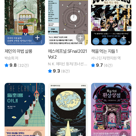
제인의 마법 살롱
에스에프널 SFnal 2021
책을 먹는 자들 1
Vol.2
박승희 저
서니 딘 저/한지원 역
N. K. 제미신 등저/조너선 스
9.8
9.7
리뷰 총점
리뷰 총점
(
32
건)
(
6
건)
트라한 편
9.3
리뷰 총점
(
8
건)