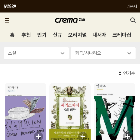
라운지
홈
추천
인기
신규
오리지널
내서재
크레마샵
인기순