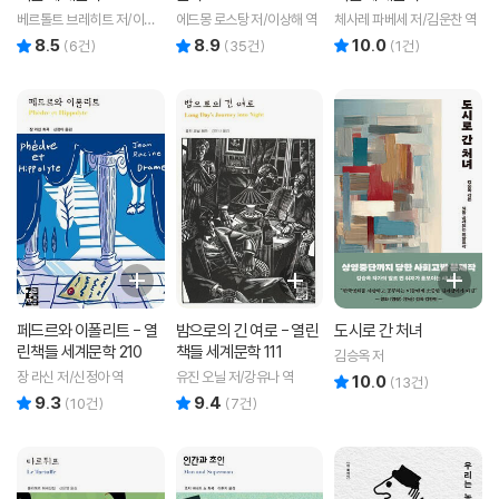
베르톨트 브레히트 저/이은
에드몽 로스탕 저/이상해 역
체사레 파베세 저/김운찬 역
희 역
8.5
8.9
10.0
리뷰 총점
리뷰 총점
리뷰 총점
(
6
건)
(
35
건)
(
1
건)
페드르와 이폴리트 - 열
밤으로의 긴 여로 - 열린
도시로 간 처녀
린책들 세계문학 210
책들 세계문학 111
김승옥 저
장 라신 저/신정아 역
유진 오닐 저/강유나 역
10.0
리뷰 총점
(
13
건)
9.3
9.4
리뷰 총점
리뷰 총점
(
10
건)
(
7
건)