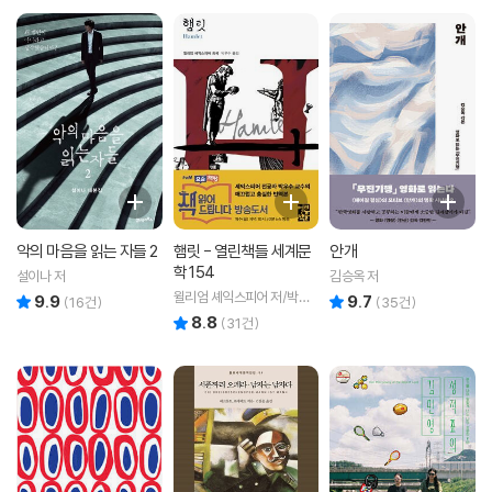
악의 마음을 읽는 자들 2
햄릿 - 열린책들 세계문
안개
학 154
설이나 저
김승옥 저
윌리엄 셰익스피어 저/박우
9.9
9.7
리뷰 총점
리뷰 총점
(
16
건)
(
35
건)
수 역
8.8
리뷰 총점
(
31
건)