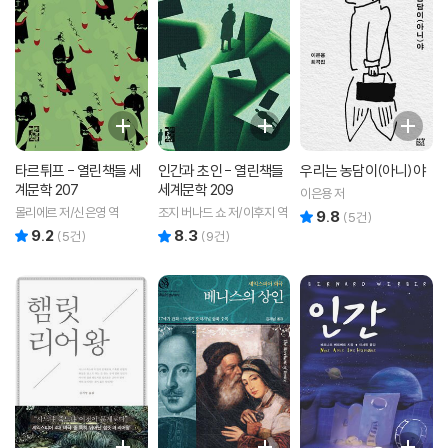
타르튀프 - 열린책들 세
인간과 초인 - 열린책들
우리는 농담이(아니)야
계문학 207
세계문학 209
이은용 저
몰리에르 저/신은영 역
조지 버나드 쇼 저/이후지 역
9.8
리뷰 총점
(
5
건)
9.2
8.3
리뷰 총점
리뷰 총점
(
5
건)
(
9
건)