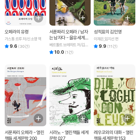
오페라의 유령
서푼짜리 오페라 / 남자
성적표의 김민영
는 남자다 - 을유세계문
가스통 르루 저/신소영 역
이재은,임지선 편
학전집 54
베르톨트 브레히트 저/김길
9.6
9.9
리뷰 총점
리뷰 총점
(
30
건)
(
11
건)
웅 역
10.0
리뷰 총점
(
1
건)
서푼짜리 오페라 - 열린
시라노 - 열린책들 세계
레우코와의 대화 - 열린
책들 세계문학 200
문학 027
책들 세계문학 153