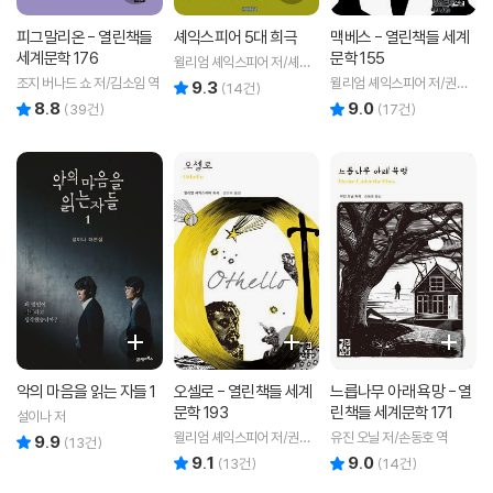
피그말리온 - 열린책들
셰익스피어 5대 희극
맥베스 - 열린책들 세계
세계문학 176
문학 155
윌리엄 셰익스피어 저/셰익
스피어연구회 역
조지 버나드 쇼 저/김소임 역
윌리엄 셰익스피어 저/권오
9.3
리뷰 총점
(
14
건)
숙 역
8.8
9.0
리뷰 총점
리뷰 총점
(
39
건)
(
17
건)
악의 마음을 읽는 자들 1
오셀로 - 열린책들 세계
느릅나무 아래 욕망 - 열
문학 193
린책들 세계문학 171
설이나 저
윌리엄 셰익스피어 저/권오
유진 오닐 저/손동호 역
9.9
리뷰 총점
(
13
건)
숙 역
9.1
9.0
리뷰 총점
리뷰 총점
(
13
건)
(
14
건)