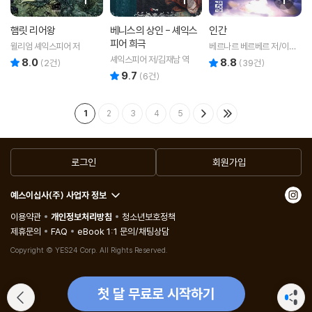
햄릿 리어왕
베니스의 상인 - 셰익스
인간
피어 희극
윌리엄 셰익스피어 저
베르나르 베르베르 저/이세
욱 역
셰익스피어 저/김재남 역
8.0
8.8
리뷰 총점
리뷰 총점
(
2
건)
(
39
건)
9.7
리뷰 총점
(
6
건)
1
2
3
4
5
로그인
회원가입
예스이십사(주) 사업자 정보
이용약관
개인정보처리방침
청소년보호정책
제휴문의
FAQ
eBook 1:1 문의/채팅상담
Copyright © YES24 Corp. All Rights Reserved.
첫 달 무료로 시작하기