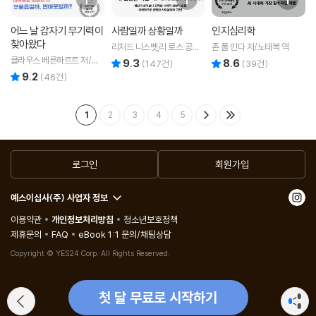
어느 날 갑자기 무기력이
사람일까 상황일까
인지심리학
찾아왔다
리처드 니스벳,리 로스 공저/
존 폴 민다 저/노태복 역
김호 역
클라우스 베른하르트 저/추
9.3
8.6
리뷰 총점
리뷰 총점
(
147
건)
(
39
건)
미란 역
9.2
리뷰 총점
(
46
건)
1
2
3
4
5
로그인
회원가입
예스이십사(주) 사업자 정보
이용약관
개인정보처리방침
청소년보호정책
제휴문의
FAQ
eBook 1:1 문의/채팅상담
Copyright © YES24 Corp. All Rights Reserved.
첫 달 무료로 시작하기