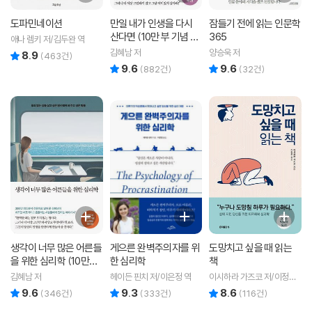
도파민네이션
만일 내가 인생을 다시
잠들기 전에 읽는 인문학
산다면 (10만 부 기념 스
365
애나 렘키 저/김두완 역
페셜 에디션)
김혜남 저
양승욱 저
8.9
리뷰 총점
(
463
건)
9.6
9.6
리뷰 총점
리뷰 총점
(
882
건)
(
32
건)
생각이 너무 많은 어른들
게으른 완벽주의자를 위
도망치고 싶을 때 읽는
을 위한 심리학 (10만부
한 심리학
책
돌파 기념 스페셜 에디
김혜남 저
헤이든 핀치 저/이은정 역
이시하라 가즈코 저/이정은
션)
역
9.6
9.3
8.6
리뷰 총점
리뷰 총점
리뷰 총점
(
346
건)
(
333
건)
(
116
건)