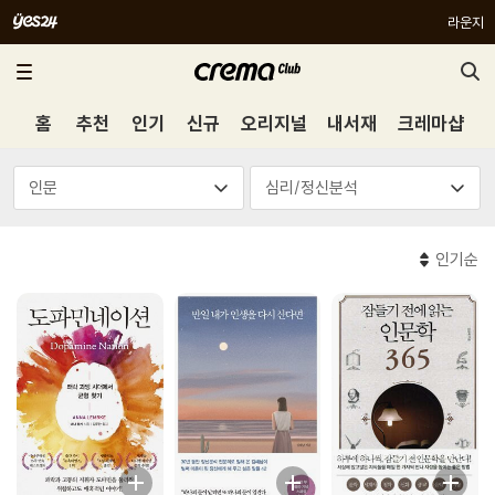
라운지
홈
추천
인기
신규
오리지널
내서재
크레마샵
인기순