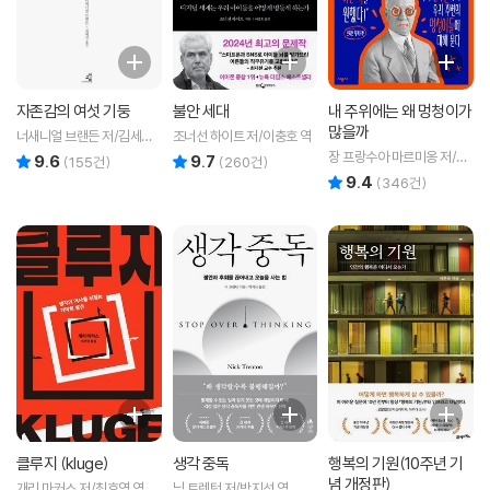
자존감의 여섯 기둥
불안 세대
내 주위에는 왜 멍청이가
많을까
너새니얼 브랜든 저/김세진
조너선 하이트 저/이충호 역
역
장 프랑수아 마르미옹 저/이
9.6
9.7
리뷰 총점
리뷰 총점
(
155
건)
(
260
건)
주영 역
9.4
리뷰 총점
(
346
건)
클루지 (kluge)
생각 중독
행복의 기원(10주년 기
념 개정판)
개리 마커스 저/최호영 역
닉 트렌턴 저/박지선 역