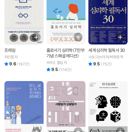
프레임
홀로서기 심리학(7만 부
세계 심리학 필독서 30
기념 스페셜 에디션)
최인철 저
사토 다쓰야 저/박재영 역
라라 E. 필딩 저
9.6
9.5
리뷰 총점
리뷰 총점
(
197
건)
(
75
건)
9.5
리뷰 총점
(
174
건)