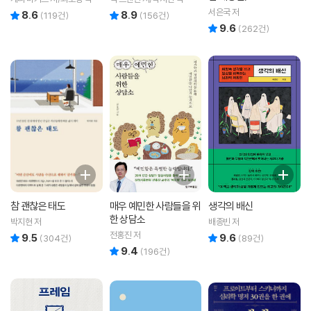
서은국 저
8.6
8.9
리뷰 총점
리뷰 총점
(
119
건)
(
156
건)
9.6
리뷰 총점
(
262
건)
참 괜찮은 태도
매우 예민한 사람들을 위
생각의 배신
한 상담소
박지현 저
배종빈 저
전홍진 저
9.5
9.6
리뷰 총점
리뷰 총점
(
304
건)
(
89
건)
9.4
리뷰 총점
(
196
건)