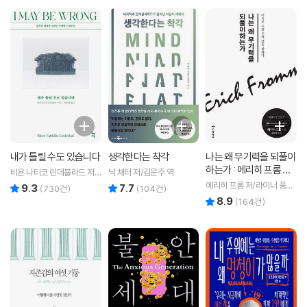
내가 틀릴 수도 있습니다
생각한다는 착각
나는 왜 무기력을 되풀이
하는가 : 에리히 프롬 진
비욘 나티코 린데블라드 저/
닉 채터 저/김문주 역
짜 삶을 말하다
토마스 산체스 그림/박미경
에리히 프롬 저/라이너 풍크
9.3
7.7
리뷰 총점
리뷰 총점
(
730
건)
(
104
건)
역
편/장혜경 역
8.9
리뷰 총점
(
164
건)