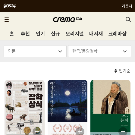
라운지
홈
추천
인기
신규
오리지널
내서재
크레마샵
인기순