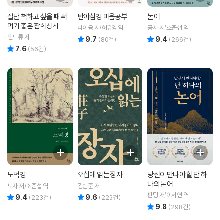
잘난 척하고 싶을 때 써
반야심경 마음공부
논어
먹기 좋은 잡학상식
페이융 저/허유영 역
공자 저/소준섭 역
앤드류 저
9.7
9.4
리뷰 총점
리뷰 총점
(
80
건)
(
266
건)
7.6
리뷰 총점
(
56
건)
도덕경
오십에 읽는 장자
당신이 만나야 할 단 하
나의 논어
노자 저/소준섭 역
김범준 저
판덩 저/이서연 역
9.4
9.6
리뷰 총점
리뷰 총점
(
223
건)
(
226
건)
9.8
리뷰 총점
(
298
건)