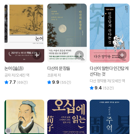
논어(論語)
다산의 문장들
다산이 말한다 인간답게
산다는 것
공자 저/오세진 역
조윤제 저
다산 정약용 저/오세진 역
7.7
9.9
리뷰 총점
리뷰 총점
(
69
건)
(
55
건)
9.4
리뷰 총점
(
52
건)