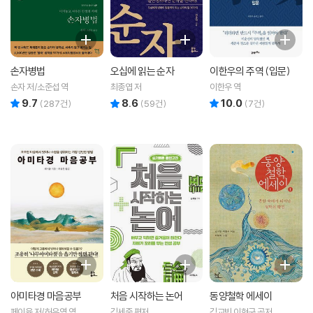
손자병법
오십에 읽는 순자
이한우의 주역 (입문)
손자 저/소준섭 역
최종엽 저
이한우 역
9.7
8.6
10.0
리뷰 총점
리뷰 총점
리뷰 총점
(
287
건)
(
59
건)
(
7
건)
아미타경 마음공부
처음 시작하는 논어
동양철학 에세이
페이융 저/허유영 역
김세중 편저
김교빈,이현구 공저