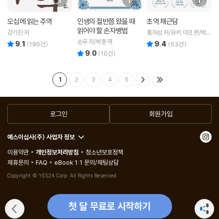
오십에 읽는 주역
인생의 절반쯤 왔을 때
초역 채근담
읽어야 할 손자병법
강기진 저
홍자성 저/유키 아코 편/박재
현 역
손무 저/박훈 역
9.1
9.4
리뷰 총점
리뷰 총점
(
190
건)
(
53
건)
9.0
리뷰 총점
(
10
건)
1
2
3
4
5
로그인
회원가입
예스이십사(주) 사업자 정보
이용약관
개인정보처리방침
청소년보호정책
제휴문의
FAQ
eBook 1:1 문의/채팅상담
Copyright © YES24 Corp. All Rights Reserved.
첫 달 무료로 시작하기