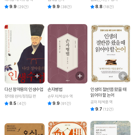
9.9
9.9
8.8
리뷰 총점
리뷰 총점
리뷰 총점
(
29
건)
(
38
건)
(
18
건)
다산 정약용의 인생수업
손자병법
인생의 절반쯤 왔을 때
읽어야 할 논어
정약용 원저/정정길 편
손무 저/박삼수 역
공자 저/박훈 역
8.5
9.9
리뷰 총점
리뷰 총점
(
4
건)
(
91
건)
9.7
리뷰 총점
(
12
건)