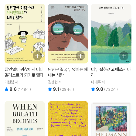
집안일이 귀찮아서 미니
당신은 결국 무엇이든 해
너무 잘하려고 애쓰지 마
멀리스트가 되기로 했다
내는 사람
라
에린남 저
김상현 저
나태주 저
8.6
9.1
9.8
리뷰 총점
리뷰 총점
리뷰 총점
(
148
건)
(
284
건)
(
732
건)