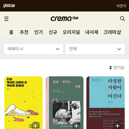
라운지
홈
추천
인기
신규
오리지널
내서재
크레마샵
인기순