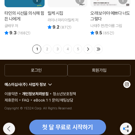
타인의 시선을 의식해 힘
릴케 시집
오래 보아야 예쁘다 너도
든 나에게
그렇다
라이너 마리아 릴케 저
글배우 저
나태주 편/한아롱 그림
9.2
리뷰 총점
(
87
건)
9.3
9.5
리뷰 총점
리뷰 총점
(
168
건)
(
65
건)
1
2
3
4
5
로그인
회원가입
예스이십사(주) 사업자 정보
이용약관
개인정보처리방침
청소년보호정책
제휴문의
FAQ
eBook 1:1 문의/채팅상담
Copyright © YES24 Corp. All Rights Reserved.
첫 달 무료로 시작하기