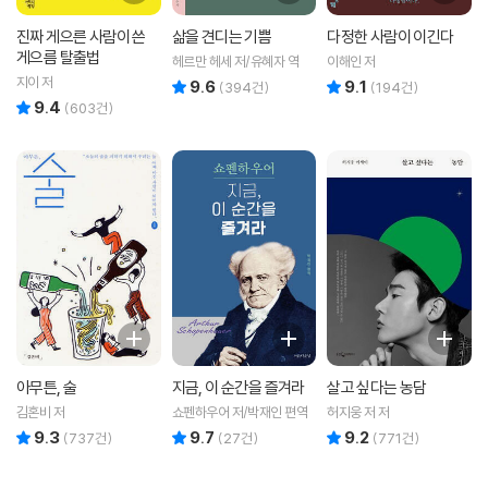
진짜 게으른 사람이 쓴
삶을 견디는 기쁨
다정한 사람이 이긴다
게으름 탈출법
헤르만 헤세 저/유혜자 역
이해인 저
지이 저
9.6
9.1
리뷰 총점
리뷰 총점
(
394
건)
(
194
건)
9.4
리뷰 총점
(
603
건)
아무튼, 술
지금, 이 순간을 즐겨라
살고 싶다는 농담
김혼비 저
쇼펜하우어 저/박재인 편역
허지웅 저 저
9.3
9.7
9.2
리뷰 총점
리뷰 총점
리뷰 총점
(
737
건)
(
27
건)
(
771
건)