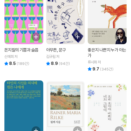
돈지랄의 기쁨과 슬픔
아무튼, 문구
좋은지 나쁜지 누가 아는
가
신예희 저
김규림 저
류시화 저
8.5
8.9
리뷰 총점
리뷰 총점
(
189
건)
(
94
건)
9.7
리뷰 총점
(
345
건)