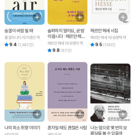
숨결이 바람 될 때
슬퍼하지 말아요, 곧 밤
헤르만 헤세 시집
이 옵니다 : 헤르만 헤세
폴 칼라니티 저/이종인 역
헤르만 헤세 저/송영택 역
시 필사집
헤르만 헤세 저/유영미 역
9.4
9.5
리뷰 총점
리뷰 총점
(
1,387
건)
(
118
건)
9.8
리뷰 총점
(
57
건)
나의 최소 취향 이야기
혼자일 때도 괜찮은 사람
나는 앞으로 몇 번의 보
름달을 볼 수 있을까
신미경 저
권미선 저