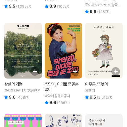
류이치 사카모토 저/황국영
9.5
8.9
리뷰 총점
리뷰 총점
(
1,095
건)
(
106
건)
역
9.6
리뷰 총점
(
135
건)
상실의 기쁨
박막례, 이대로 죽을순
아무튼, 떡볶이
없다
프랭크 브루니 저/홍정인 역
요조 저
박막례,김유라 공저
9.6
9.5
리뷰 총점
리뷰 총점
(
468
건)
(
2,512
건)
9.6
리뷰 총점
(
386
건)