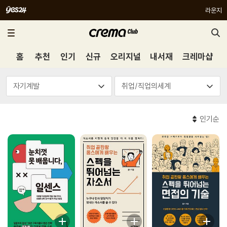
라운지
홈
추천
인기
신규
오리지널
내서재
크레마샵
인기순