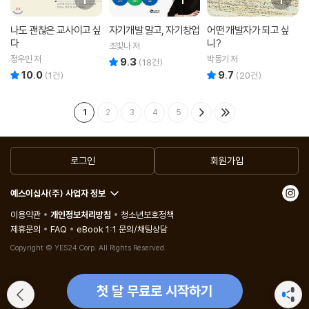
나도 괜찮은 교사이고 싶
자기개발 말고, 자기창업
어떤 개발자가 되고 싶
다
니?
조빛나 저
정우민 저
박동기 저
9.3
리뷰 총점
(
18
건)
10.0
9.7
리뷰 총점
리뷰 총점
(
1
건)
(
20
건)
1
2
3
4
5
로그인
회원가입
예스이십사(주) 사업자 정보
이용약관
개인정보처리방침
청소년보호정책
제휴문의
FAQ
eBook 1:1 문의/채팅상담
Copyright © YES24 Corp. All Rights Reserved.
첫 달 무료로 시작하기