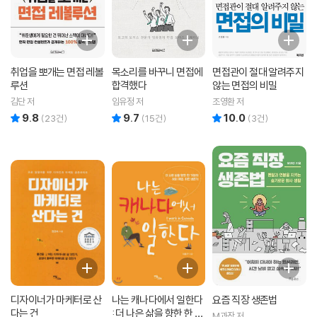
취업을 뽀개는 면접 레볼
목소리를 바꾸니 면접에
면접관이 절대 알려주지
루션
합격했다
않는 면접의 비밀
김단 저
임유정 저
조영환 저
9.8
9.7
10.0
리뷰 총점
리뷰 총점
리뷰 총점
(
23
건)
(
15
건)
(
3
건)
디자이너가 마케터로 산
나는 캐나다에서 일한다
요즘 직장 생존법
다는 건
: 더 나은 삶을 향한 한 가
M과장 저