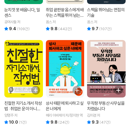
눈치껏 못 배웁니다, 일
취업 끝판왕 옴스에게 배
스펙을 뛰어넘는 면접의
센스
우는 스펙을 뛰어 넘는
기술
자소서
공여사들 저
옴스 저
옴스 저
9.4
9.8
9.7
리뷰 총점
리뷰 총점
리뷰 총점
(
109
건)
(
442
건)
(
107
건)
친절한 자기소개서 작성
상사 때문에 퇴사하고 싶
무작정 부동산 사무실을
법 : 취업은 운이 아니라
은 너에게
차렸습니다
철저한 준비와 노력으로
양명주 저
메리 아바제이 저/정지현 역
김미경 저
이루는 성취이다!
10.0
9.8
9.3
리뷰 총점
리뷰 총점
리뷰 총점
(
1
건)
(
24
건)
(
47
건)