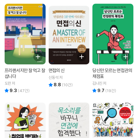
프리랜서지만 잘 먹고 잘
면접의 신
당신만 모르는 면접관의
삽니다
채점표
신동석 저
도란 저
김나진 저
8.8
리뷰 총점
(
10
건)
9.3
9.7
리뷰 총점
리뷰 총점
(
47
건)
(
19
건)