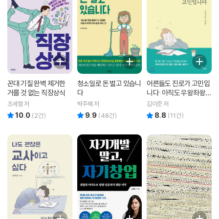
꼰대 기질 완벽 제거한
청소일로 돈 벌고 있습니
어른들도 진로가 고민입
거를 것 없는 직장상식
다
니다: 아직도 우왕좌왕하
는 어른들을 위한 진로상
조세형 저
박주혜 저
김이준 저
담서
10.0
9.9
8.8
리뷰 총점
리뷰 총점
리뷰 총점
(
2
건)
(
48
건)
(
11
건)