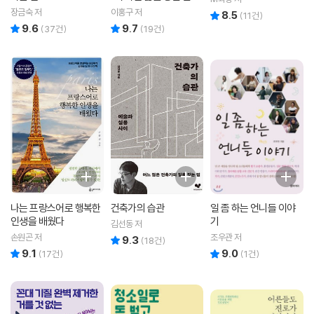
장의 해외 취업, 이민 생
장금숙 저
이홍구 저
8.5
리뷰 총점
(
11
건)
존기
9.6
9.7
리뷰 총점
리뷰 총점
(
37
건)
(
19
건)
나는 프랑스어로 행복한
건축가의 습관
일 좀 하는 언니들 이야
인생을 배웠다
기
김선동 저
손원곤 저
조우관 저
9.3
리뷰 총점
(
18
건)
9.1
9.0
리뷰 총점
리뷰 총점
(
17
건)
(
1
건)