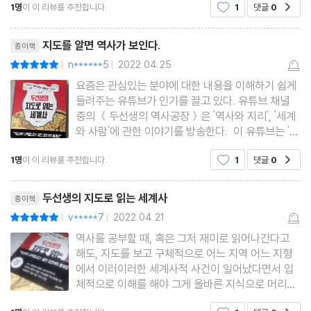
1명
이 이 리뷰를 추천합니다.
1
댓글
0
공감
리적 지식에 부족함을 느끼던 나로서는 두선생의 콘
- 유럽의 헷갈리는 나라들
텐츠야말로 가뭄에 단비 같은 반가움이었다. 영상
리뷰제목
을 볼 때마
지도를 알면 역사가 보인다.
종이책
유럽 챕터 정리
n******5
2022.04.25
평점10점
|
|
요즘은 관심있는 분야에 대한 내용을 이해하기 쉽게
들려주는 유튜브가 인기를 끌고 있다. 유튜브 채녈
CHAPTER 3 지리가 만든 초강대국, 미국
중의 ＜두선생의 역사공장＞은 '역사와 지리', '세계
와 사람'에 관한 이야기를 방송한다. 이 유튜브는 '역
[미국의 자연지리] 자연이 쌓은 ‘천연 요새’
사를 위한 지도', '시사를 위한 지리'라는 콘셉트의 역
1명
이 이 리뷰를 추천합니다.
1
댓글
0
공감
사 강의이다. ＜두선생의 지도로 읽는 세계사＞는
- 밖에서 본 미국, 얼음과 모래 장벽을 치다
누적 조회 수 1,740만, 최고 조회 수 152만의 화제
- 안에서 본 미국, 젖과 꿀이 흐르는 땅
리뷰제목
의 유튜브를 책으
두선생의 지도로 읽는 세계사
종이책
v*****7
2022.04.21
평점10점
|
|
[미국 영토의 역사] 미국 땅은 왜 이렇게 넓어졌을까
역사를 공부할 때, 혹은 그저 재미로 읽어나간다고
- 자유를 찾아 온 이민자, 13개 주 식민지
해도, 지도를 보고 구체적으로 어느 지역 어느 지형
- 미국, 독립을 선언하다
에서 이러이러한 세계사적 사건이 일어났다면서 입
체적으로 이해를 해야 그게 올바른 지식으로 머리에
- 최고의 부동산 투자
자리하는 듯합니다. 역사는 추상적인 수학이 아니기
- 아메리카의 맹주로 거듭나다
공감