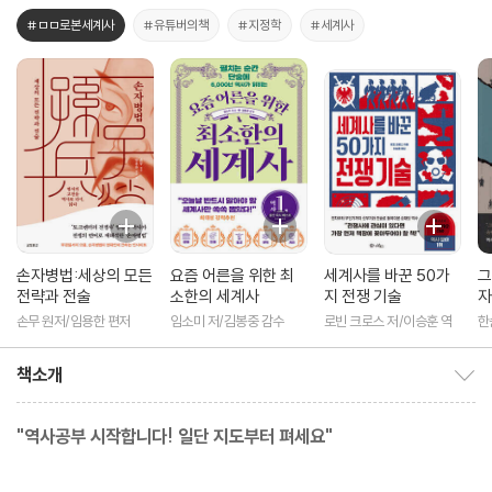
#ㅁㅁ로본세계사
#유튜버의책
#지정학
#세계사
손자병법:세상의 모든
요즘 어른을 위한 최
세계사를 바꾼 50가
그
전략과 전술
소한의 세계사
지 전쟁 기술
자
손무 원저/임용한 편저
임소미 저/김봉중 감수
로빈 크로스 저/이승훈 역
한
책소개
책소개 보이기/감추기
"역사공부 시작합니다! 일단 지도부터 펴세요"