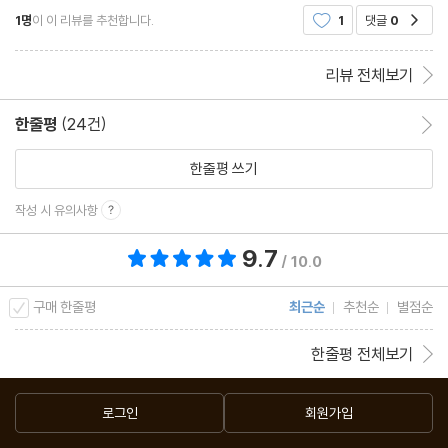
가지를 한꺼번에 봐야 제대로 역사를 이해할 수 있지
1명
이 이 리뷰를 추천합니다.
1
댓글
0
공감
요. ＜두선생의 지도로 읽는 세계사＞는 세계 지도
[중남미 대륙의 역사] 신대륙 발견 이전과 이후의 중남미
를 중심으로 문명의 흥망성쇠를 돌아보는 책입니다.
- 산맥과 고원에서 시작한 문명들
책은 중
리뷰 전체보기
- 브라질만 포르투갈어를 쓰는 이유
- 식민 시대의 잔재
한줄평
(24건)
한줄평 이동
한줄평 쓰기
[중남미의 인문지리] 기로에 선 대륙, 라틴아메리카
- 중남미는 왜 미국처럼 되지 못했을까
작성 시 유의사항
- 혼혈 대륙, 라틴아메리카
9.7
총 평점 9.7점
/ 10.0
중남미 챕터 정리
구매 한줄평
최근순
추천순
별점순
한줄평 전체보기
CHAPTER 5 인류의 시작과 세계의 끝, 아프리카
로그인
회원가입
[아프리카의 자연지리] 사막과 정글이 가득한 곳