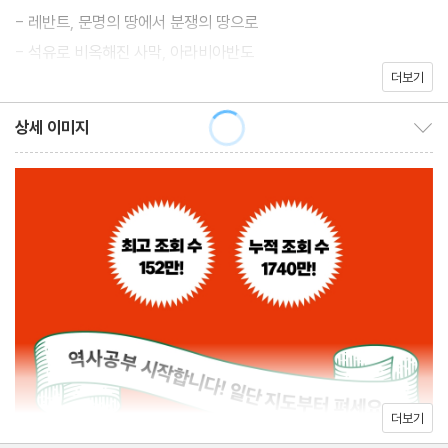
- 레반트, 문명의 땅에서 분쟁의 땅으로
역사를 잘 모르는 사람도 단번에 이해되는 저자 특유의 유쾌한 설명
- 석유로 비옥해진 사막, 아라비아반도
과 함께 일러스트 컬러지도 50컷이라는 풍성한 시각자료는 역사는
더보기
- 가지각색 역사, 이집트와 북아프리카
길고 따분하며 지도는 복잡하고 읽기 어려운 것이라고 여기던 당신
- 산이 둘러싼 높은 벌판
상세 이미지
의 생각을 바로잡아줄 것이다.
상세 이미지 보이기/감추기
[중동 지역의 역사와 인문지리] 중동의 지도를 제대로 보려면
- 이슬람교의 등장과 아랍 세계의 형성
- 이슬람 한복판에 세워진 유대교의 나라, 이스라엘
- 중동에 등장한 최초의 제국, 이란
- 이슬람 세계의 마지막 제국, 터키
- 밖으로부터의 독립, 안에서 시작된 분열
중동 챕터 정리
더보기
CHAPTER 2 나라는 왜 이렇게 많은지, 유럽