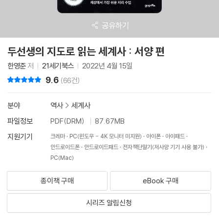
공유하기
두선생의 지도로 읽는 세계사 : 서양 편
한영준
저
21세기북스
2022년 4월 15일
9.6
리뷰 총점
(66건)
분야
역사
>
세계사
파일정보
PDF(DRM)
87.67MB
지원기기
크레마
PC(윈도우 - 4K 모니터 미지원)
아이폰
아이패드
안드로이드폰
안드로이드패드
전자책단말기(저사양 기기 사용 불가)
PC(Mac)
종이책 구매
eBook 구매
시리즈 알림신청