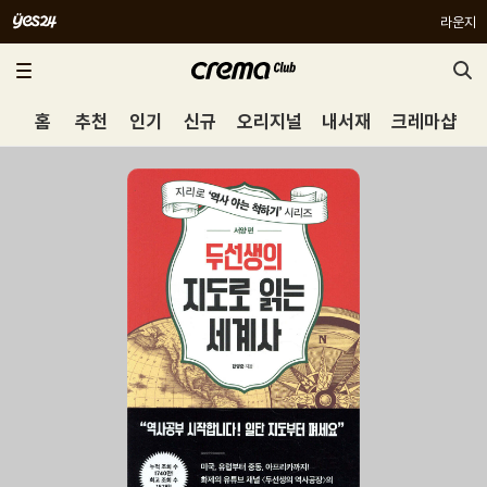
라운지
홈
추천
인기
신규
오리지널
내서재
크레마샵