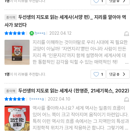
1명
이 이 리뷰를 추천합니다.
1
댓글
0
때문입니다. 부호 뭉치의 암기, 텍스트 위주의 억지
스토리 추종은 독자에게 아무런 교훈이나 각성을 남
- 신생 독립국에서 제국주의 국가로
리뷰제목
기지 못합니다. 심지어
두선생의 지도로 읽는 세계사(서양 편)_ 지리를 알아야 역
종이책
사가 보인다
[미국의 인문지리] 드넓은 미국 자세히 보기
YES마니아 : 로얄
h***s
2022.04.12
평점10점
|
|
- 미국에 쳐진 다양한 벨트
지리를 이해하는 것이야말로 우리 시대에 꼭 필요한
- 미국의 정치 지형도
교양이 아닐까! ‘자연지리’뿐만 아니라 사람이 만든
지리 즉 ‘인문지리’까지 함께 설명하여 세계사에 대
한 통합적인 감각을 익힐 수 있는 매력적인 책!
미국 챕터 정리
인간이 가장 먼저 문명을 꽃피운 중동은 왜 전쟁이
1명
이 이 리뷰를 추천합니다.
1
댓글
0
공감
끊이지 않는 지역이 되었을까. 국제 여론의 반대에도
CHAPTER 4 가지각색 아메리카, 중남미
불구하고 러시아가 우크라이나 침공을
리뷰제목
두선생의 지도로 읽는 세계사 (한영준, 21세기북스, 2022)
종이책
[중남미의 자연지리] 미국과 비슷한 듯 다른 대륙
t*****a
2022.04.10
평점10점
|
|
- 남미에서 라틴아메리카까지
역사를 좋아하시나요? 세계 역사는 일종의 흐름이
있어 어느 쪽이 크고 작아지며 움직이기 마련입니다.
- 문명을 품은 산맥과 고원, 그리고 카리브해
특히 이런 역사의 흐름 속에서는 그 지역만의 특성과
- 강과 내륙에 모여 살지 않는 사람들
지정학적 위치가 크게 작용하곤 합니다. 그렇기에 두