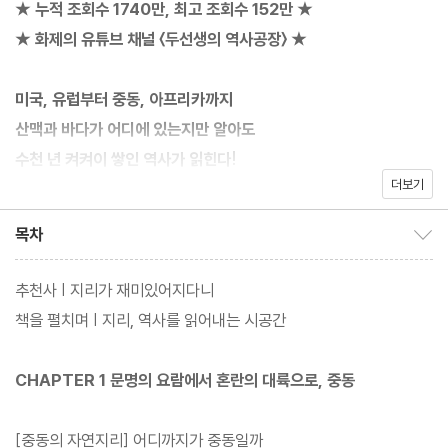
★ 누적 조회수 1740만, 최고 조회수 152만 ★
★ 화제의 유튜브 채널 〈두선생의 역사공장〉 ★
미국, 유럽부터 중동, 아프리카까지
산맥과 바다가 어디에 있는지만 알아도
수천 년 켜켜이 쌓인 역사가 읽힌다!
더보기
누적 조회 수 1740만, 최고 조회 수 152만! 화제의 유튜브 채널 [두
목차
목차 보이기/감추기
선생의 역사공장] 속 강의들이 책으로 재탄생했다. 지금까지 연대표
만 훑으며 달달 암기하는 것만이 역사 공부라고 생각했다면, 지금 당
추천사 | 지리가 재미있어지다니
장 이 책을 펼치자. 더 이상 지도와 지리는 단순히 땅의 모습만을 의
책을 펼치며 | 지리, 역사를 읽어내는 시공간
미하지 않는다. 과거를 보여주는 창이자 미래를 읽기 위한 청사진이
다. 지리가 세상을 관통하는 하나의 법칙이 된 시대, ‘진짜’ 역사를
CHAPTER 1 문명의 요람에서 혼란의 대륙으로, 중동
제대로 공부하기 위해선 산맥과 바다의 이야기가 담긴 지리를 먼저
알아야 한다.
[중동의 자연지리] 어디까지가 중동일까