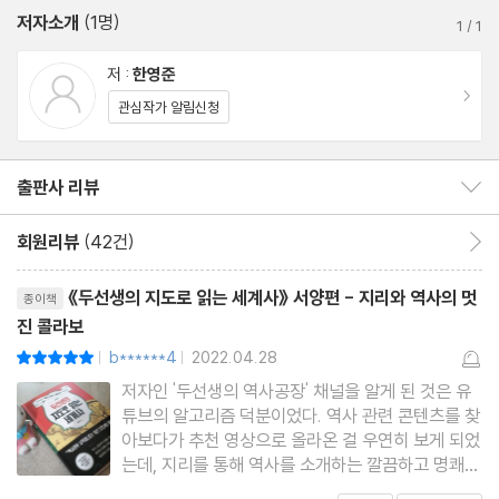
저자소개
(1명)
1
/
1
[유럽의 자연지리] 산도 바다도 많은 유럽
저 :
한영준
- 바다와 산맥이 맞닿아 있는 곳, 남부 유럽
이동
관심작가 알림신청
- 유럽의 화약고, 발칸반도
- 유럽의 비옥한 피자 한 조각, 중부 유럽
출판사 리뷰
출판사 리뷰 보이기/감추기
- 서쪽부터 북쪽 끝의 고원지대, 북부 유럽
회원리뷰
(42건)
회원리뷰 이동
[유럽 대륙의 역사] 하나가 아니어도 좋은 이유
리뷰제목
- 유럽 남부와 북부의 대역전극
《두선생의 지도로 읽는 세계사》 서양편 - 지리와 역사의 멋
종이책
진 콜라보
- 분열된 지리가 만든 새로운 다양성
b******4
2022.04.28
평점10점
|
|
저자인 '두선생의 역사공장' 채널을 알게 된 것은 유
[유럽의 인문지리] 비슷하고도 다른 유럽 ‘잘’ 구분하기
튜브의 알고리즘 덕분이었다. 역사 관련 콘텐츠를 찾
- 언어로 묶어본 유럽
아보다가 추천 영상으로 올라온 걸 우연히 보게 되었
- 종교로 구분한 유럽
는데, 지리를 통해 역사를 소개하는 깔끔하고 명쾌한
설명이 매우 인상적이었다. 역사를 좋아하지만 늘 지
- 냉전으로 나뉜 동유럽