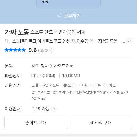
공유하기
가짜 노동
스스로 만드는 번아웃의 세계
데니스 뇌르마르크
,
아네르스 포그 옌센
저/
이수영
역
자음과모음
2
저자/출판사 더보기/감추기
022년 9월 5일
9.6
리뷰 총점
(690건)
분야
사회 정치
>
사회학이해
파일정보
EPUB(DRM)
19.89MB
지원기기
크레마
PC(윈도우 - 4K 모니터 미지원)
아이폰
아이패드
안드로이드폰
안드로이드패드
전자책단말기(저사양 기기 사용 불가)
PC(Mac)
이용안내
TTS 가능
종이책 구매
eBook 구매