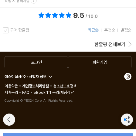
작성 시 유의사항
7장. 우주에서 지구로 복귀하자
9.5
리더십 포르노와 전문용어라는 외계어
총 평점 9.5점
/ 10.0
문제 축적, 냉소와 무지, 자존감 저하비판이 불가능한 허약한 내부
구매 한줄평
최근순
추천순
별점순
홍보의 차별화와 폭증 그리고 홍보를 위한 경영
과도한 경쟁과 교육의 과잉
한줄평 전체보기
여러 겹으로 감춰진 가짜 노동의 단서들
과시성 프로젝트의 사례들
로그인
회원가입
허위 활동의 미학적 기쁨
예스이십사(주) 사업자 정보
이용약관
개인정보처리방침
청소년보호정책
8장. 긍정이 지배하는 사회
제휴문의
FAQ
eBook 1:1 문의/채팅상담
부정보다 훨씬 힘이 센 긍정
Copyright © YES24 Corp. All Rights Reserved.
긍정은 더 많은 일을 만들어낸다
긍정의 첫 번째 인과응보
부조리하고 피상적인 긍정의 군살들
모두를 포함해야 긍정이다