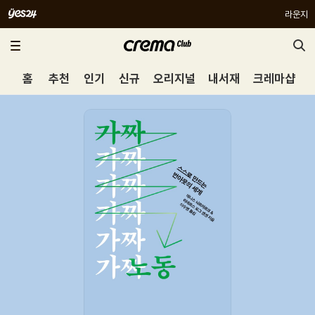
라운지
홈
추천
인기
신규
오리지널
내서재
크레마샵