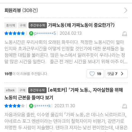
눈에 보이는 노동, 보이지 않는 노동
회원리뷰
(308건)
회원리뷰 이동
합리성과 이성, 다르게 보기
리뷰제목
의도대로 작동하지 않는 기술의 실체
가짜노동(왜 가짜노동이 중요한가?)
종이책
구매
주간우수작
가속화의 역설노동의 허위 형성
YES마니아 : 로얄
p********5
2024.02.13
평점10점
|
|
인식하지 못하고 하는 일들
노동시간은 우리사회의 오래된 화두이다. 적정한 노동시간이 얼마
자신의 가짜 노동을 인정하는 사람들
인지와 초과근무시간을 어떻게 인정할 것인가에 대한 문제들은 늘
첨예한 대립을 불러온다. 많은 뉴스에서 알려주듯이 우리나라는 정
말 많은 시간을 일한다. 출근 전 개인 시간을 보내기 위해 아주 이
2부. 사라진 의미
른 아침에 출근하는 나는 항상 의문이다.(7시경에 김포공항역을 통
19명
이 이 리뷰를 추천합니다.
19
댓글
7
공감
과하는데 정말 사람이 많고 다들 너무 바쁘다) 이
4장. 가짜 노동을 포기하지 않는 사람들
리뷰제목
[e북토커] 『가짜 노동』, 자아실현을 위해
eBook
구매
주간우수작
가짜 노동을 위한 두 달
노동의 근본을 들여다 보기
허위 프로젝트라는 예술
YES마니아 : 로얄
s******k
2023.11.30
평점8점
|
|
일은 적고 책임은 커지는 중역의 유혹
자음과모음 출판, 이수영 옮김의 『가짜 노동』은 데니스 뇌르마르크,
주어진 시간에 딱 맞게 늘어나는 노동
아네르스 포그 옌센이라는 덴마크의 철학자이자 비평가, 강연가로
자꾸 늘어나는 관리직, 자를 때는 생산직 먼저
저명한 두 사람이 저술했다. 덴마크 저자는 낯선 편이었는데, 내용은