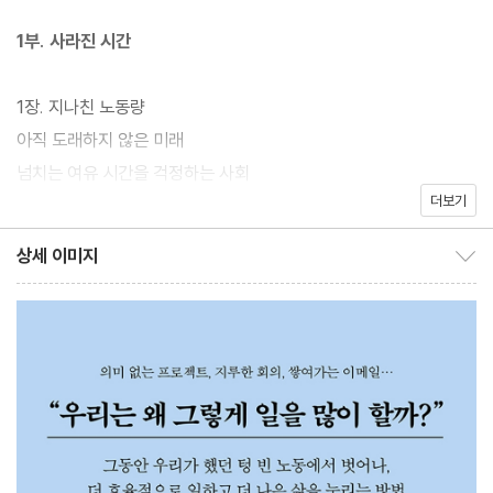
화, 다양한 조직에서 자신의 가짜 노동을 깨달은 사람들의 솔직한 인
1부. 사라진 시간
터뷰를 통해 왜곡돼 있던 노동의 실체를 만날 수 있다. 덴마크 인류
학 분야에서 가장 많이 인용되는 저작들을 남긴 데니스 뇌르마르크
1장. 지나친 노동량
와 철학자 아네르스 포그 옌센은 이 책을 통해 자신들의 노동, 문화,
아직 도래하지 않은 미래
정치, 역사, 사회에 대한 폭넓은 지식을 바탕으로 노동에 대한 새로
넘치는 여유 시간을 걱정하는 사회
운 철학적 관점을 제시한다. 책은 ‘사라진 시간’ ‘사라진 의미’ ‘시간
더보기
예상과 너무 다른 현재노동시간의 단축과 더 나은 삶을 위한 진보
과 의미 되찾기’라는 세 가지 큰 파트로 구성되어 있으며, 이 내용 안
여전히 남아 있는 석기시대노동에 대한 신앙
상세 이미지
에서 일하는 누구나 필연적으로 마주할 수 있는 다양한 문제를 조명
상세 이미지 보이기/감추기
가짜 노동하는 사무직의 탄생노동의 효율을 위한 변명, 관리직의 증
할 뿐 아니라 가짜 노동에서 벗어나, 진짜 일을 하며 노동의 본질과
가
삶의 의미를 되찾을 수 있는 용기 있는 대안들도 제시한다. 우리는
과잉 교육과 남아도는 지식
이 책을 통해 노동에 가지고 있었던 왜곡된 인식과 의구심을 해소할
노동자혁신과 맞바꾼 혹독한 노동
수 있는 기회를 가질 수 있을 것이다.
예상을 빗나간 진보, 대침체의 시대
우린 대체 온종일 뭘 그렇게 하는가