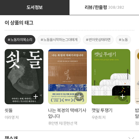
도서정보
리뷰/한줄평
308/382
이 상품의 태그
#노동자의목소리
#노동을시작하는그대에게
#번아웃상태라면
#노동
쇳돌
나는 북경의 택배기사
깻잎 투쟁기
밥
입니다
말
이라영 저
우춘희 저
후안옌 저/문현선 역
정
책소개
책소개 보이기/감추기