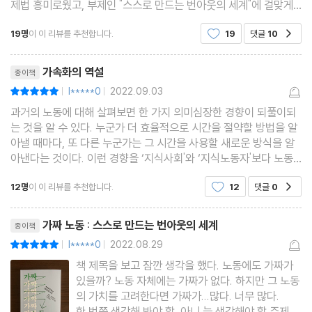
제법 흥미로웠고, 부제인 "스스로 만드는 번아웃의 세계"에 걸맞게
상사들의 과시 경쟁 바쁜 척하기의 대가
최근 자주 언급되는 번아웃 상태와도 연결되는 내용이었다. 사실 부
바빠 보이기 위한 책상 꾸미기
19명
이 이 리뷰를 추천합니다.
19
댓글
10
공감
제를 보고 호기심에 책을 읽게 된 면도 크다
로고가 없으면 회사가 망하나
리뷰제목
가속화의 역설
학교에서의 가짜 노동
종이책
l*****0
2022.09.03
평점10점
일을 줄이기 위해 시간을 줄인다
|
|
과거의 노동에 대해 살펴보면 한 가지 의미심장한 경향이 되풀이되
여가가 아닌 노동이 특권인 사회
는 것을 알 수 있다. 누군가 더 효율적으로 시간을 절약할 방법을 알
할 일이 없으면 집에 가자
아낼 때마다, 또 다른 누군가는 그 시간을 사용할 새로운 방식을 알
아낸다는 것이다. 이런 경향을 ‘지식사회'와 ‘지식노동자'보다 노동
시장의 변화를 더 잘 설명하는 개념은 없다. 참으로 아이러니한 상황
5장. 해결책이 불러온 문제들
12명
이 이 리뷰를 추천합니다.
12
댓글
0
공감
입니다. 분명 시간을 절약하기 위해 무언
사용자가 아닌 시스템을 위한 해결책
리뷰제목
핵심 업무와 가짜 노동
가짜 노동 : 스스로 만드는 번아웃의 세계
종이책
142개의 가짜 질문과 지어낸 답
l*****0
2022.08.29
평점10점
|
|
최선을 다해 해결책을 찾는 세상
책 제목을 보고 잠깐 생각을 했다. 노동에도 가짜가
민간 부문을 따라 하는 공공 부문
있을까? 노동 자체에는 가짜가 없다. 하지만 그 노동
의 가치를 고려한다면 가짜가...많다. 너무 많다.
기업의 신화에 가려진 사실들
한 번쯤 생각해 봐야 할, 아니 늘 생각해야 할 주제를