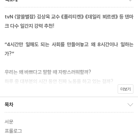
tvN 〈알쓸별잡〉 김상욱 교수 《폴리티켄》 《데일리 뵈르센》 등 덴마
크 다수 일간지 강력 추천!
“4시간만 일해도 되는 사회를 만들어놓고 왜 8시간이나 일하는
가?”
우리는 왜 바쁘다고 말할 때 자랑스러워할까?
하루 중 대부분의 시간 동안 진짜 노동을 하고 있는 걸까?
더보기
우리의 노동은 어딘가 잘못되었다!
목차
목차 보이기/감추기
『가짜 노동:스스로 만드는 번아웃의 세계』는 우리 사회에 금기시되
었던, 하는 일 없이 바쁘고 무의미하게 시간만 낭비하는 일, 즉 ‘가짜
서문
노동’은 무엇이고, 어떻게 우리의 과잉 노동을 불러왔는지에 대해 깊
프롤로그
숙이 탐구한다. 실질적인 통계 자료 외에도 노동 문제 전문가와의 대