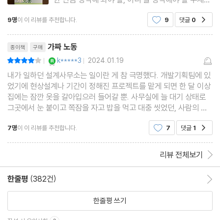
해결책을 찾는 대신 일을 해킹하라
다루고 있다. 늘 ‘바쁘다'라는 말을 입에 달고 살지만,
9명
이 이 리뷰를 추천합니다.
9
댓글
0
공감
‘정말 그러한가’에 대한 질문을 던지고 있다. 바쁘게
시간이 남아도는 관리직을 경계하자
하는 일이 모두 쓸모있고 가치있는 일인가? 저자
끝없는 개선을 멈추고 핵심 사업에 집중하기
리뷰제목
가짜 노동
종이책
구매
창조적 조직의 실체 적은 것에 만족하는 기술
YES마니아 : 로얄
k*****3
2024.01.19
평점8점
|
|
내가 일하던 설계사무소는 일이란 게 참 극명했다. 개발기획팀에 있
6장. 남에 대한 모방을 멈추자
었기에 현상설계나 기간이 정해진 프로젝트를 맡게 되면 한 달 이상
존재하지 않는 문제에 대한 해결책
집에는 잠깐 옷을 갈아입으러 들어갈 뿐. 사무실에 늘 대기 상태로
그곳에서 눈 붙이고 쪽잠을 자고 밥을 먹고 대충 씻었던, 사람의 면
모든 것의 문서화상급 기관 흉내내기
상이라고 하기엔 다소 암울한, 하지만 프로젝트가 끝나면 끝난 기념
핵심 업무보다 멋진 아이디어가 우선
7명
이 이 리뷰를 추천합니다.
7
댓글
1
공감
으로 술을 마시고 다시 사무실로 복귀(?)하는.
가짜 노동을 낳는 새로움 숭배
최악의 시간 낭비를 일으키는 직군
리뷰 전체보기
기업의 모방 본능규정을 이용한 책임 회피
한줄평
(382건)
한줄평 이동
아무도 읽지 않는 연례 보고서
가짜 노동에 무작정 저항하기 전에
한줄평 쓰기