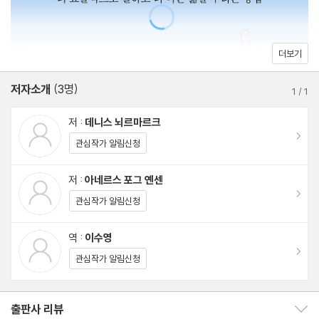
2장. 텅 비어가는 노동
아무도 눈치채지 못한 퇴근
직장 만족도가 낮아지는 이유
더보기
우리는 생각보다 적게 일한다
저자소개
(3명)
업무와 관련 없는 일과를 보내는 사람들
1
/
1
사회적 금기, 바쁘지 않다는 말할 일 없는 직원의 괴로움
저 :
데니스 뇌르마르크
모든 게 지겹다면 당신도 보어아웃 증후군
이동
관심작가 알림신청
나의 일이 무의미하다고 느껴질 때
노동시장은 과연 합리적일까
저 :
아네르스 포그 옌센
이동
관심작가 알림신청
3장. 노동의 본질과 변화
역 :
이수영
텅 빈 노동의 네 가지 유형 : 빈둥거리기, 시간 늘리기, 일 늘리기, 일
이동
관심작가 알림신청
꾸며내기
텅 빈 노동보다 더 심한 것들
가짜 노동의 정의들
출판사 리뷰
출판사 리뷰 보이기/감추기