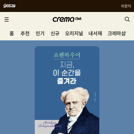
라운지
홈
추천
인기
신규
오리지널
내서재
크레마샵