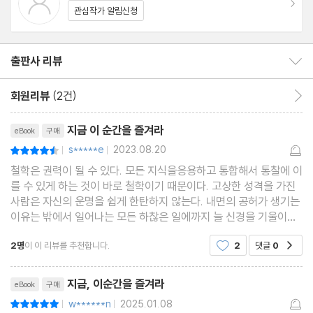
관심작가 알림신청
출판사 리뷰
출판사 리뷰 보이기/감추기
회원리뷰
(2건)
회원리뷰 이동
리뷰제목
지금 이 순간을 즐겨라
eBook
구매
s*****e
2023.08.20
평점9점
|
|
철학은 권력이 될 수 있다. 모든 지식을응용하고 통합해서 통찰에 이
를 수 있게 하는 것이 바로 철학이기 때문이다. 고상한 성격을 가진
사람은 자신의 운명을 쉽게 한탄하지 않는다. 내면의 공허가 생기는
이유는 밖에서 일어나는 모든 하찮은 일에까지 늘 신경을 기울이기
때문이다. 운명은 변할 수 있어도 사람의 근본은 결코 변하지 않는
2명
이 이 리뷰를 추천합니다.
2
댓글
0
공감
다. 인간의 내면적 성향과 인간이 원래 지니고
리뷰제목
지금, 이순간을 즐겨라
eBook
구매
w******n
2025.01.08
평점10점
|
|