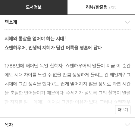
도서정보
리뷰/한줄평
2/25
책소개
책소개 보이기/감추기
지혜와 통찰을 얻어야 하는 시대!
쇼펜하우어, 인생의 지혜가 담긴 어록을 영혼에 담다
1788년에 태어난 독일 철학자, 쇼펜하우어의 말들이 지금 이 순간
에도 시대 차이를 느낄 수 없을 만큼 생생하게 들리는 건 왜일까? 그
시대에 그런 생각을 했다고는 쉽게 믿어지지 않을 정도로 과연 시간
을 초월한 언어들이기 때문이다. 수세기가 넘도록 그의 철학이 열렬
한 지지를 받는 데에는 이처럼 그만한 이유가 있다. 그러나 쇼펜하우
더보기
어도 처음부터 인정받고 이해받았던 것은 아니다. 첫 저서인 『의지
와 표상으로서의 세계』가 팔리지 않고 외면받자, 훗날 그것에 덧붙
목차
목차 보이기/감추기
인 부록이라고 할 수 있는 『여록과 추가』를 새로 출간했는데, 쉽고