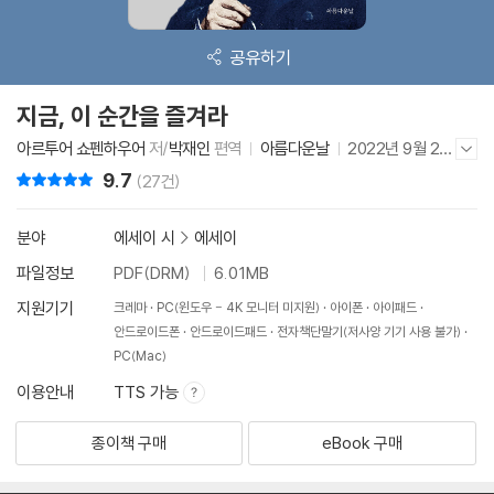
공유하기
지금, 이 순간을 즐겨라
아르투어 쇼펜하우어
저/
박재인
편역
아름다운날
2022년 9월 20
저자/출판사 더보기/감추기
일
9.7
리뷰 총점
(27건)
분야
에세이 시
>
에세이
파일정보
PDF(DRM)
6.01MB
지원기기
크레마
PC(윈도우 - 4K 모니터 미지원)
아이폰
아이패드
안드로이드폰
안드로이드패드
전자책단말기(저사양 기기 사용 불가)
PC(Mac)
이용안내
TTS 가능
종이책 구매
eBook 구매