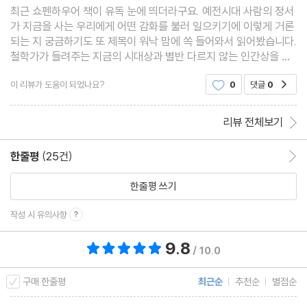
최근 쇼펜하우어 책이 유독 눈에 띄더라구요. 예전시대 사람의 정서
가 지금을 사는 우리에게 어떤 감화를 불러 일으키기에 이렇게 거론
되는 지 궁금하기도 또 제목이 워낙 맘에 쏙 들어와서 읽어봤습니다.
철학가가 들려주는 지금의 시대상과 별반 다르지 않는 인간상을 잘
반영한 도서라 유익했습니다.
이 리뷰가 도움이 되었나요?
0
댓글
0
공감
리뷰 전체보기
한줄평
(25건)
한줄평 이동
한줄평 쓰기
작성 시 유의사항
9.8
총 평점 9.8점
/ 10.0
구매 한줄평
최근순
추천순
별점순