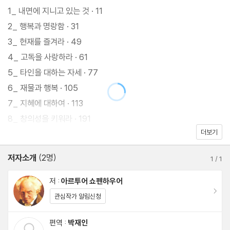
뛰어난 문장으로 씌어져 대대적인 호평을 받았다. 여기 소개된 명언
1_ 내면에 지니고 있는 것 · 11
들은 그 책에 실려 있는 핵심 내용들을 읽기 쉽게 정리한 것들이다.
2_ 행복과 명랑함 · 31
3_ 현재를 즐겨라 · 49
4_ 고독을 사랑하라 · 61
5_ 타인을 대하는 자세 · 77
6_ 재물과 행복 · 105
7_ 지혜에 대하여 · 113
8_ 창의성을 키워라 · 191
더보기
9_ 나이와 인생의 깊이 · 223
10_ 욕망과 투쟁 · 255
저자소개
(2명)
1
/
1
저 :
아르투어 쇼펜하우어
이동
관심작가 알림신청
편역 :
박재인
이동