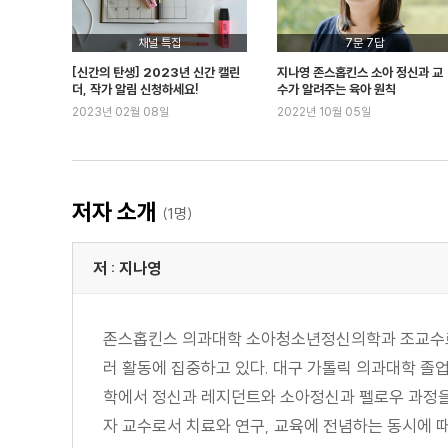
아이 고유의 맛을 살려주고 있는가
아이가 잠재력을 펼치도록 도와줘라
채널 특집
7문 7답
| 부모연습 | 아이 잠재력 찾아보기
[신간의 탄생] 2023년 신간 캘린
지나영 존스홉킨스 소아 정신과 교
쌀: 내 아이의 재능을 찾는 법
더, 작가 알림 신청하세요!
수가 알려주는 육아 원칙
2023년 02월 08일
2022년 10월 05일
생각보다 다양한 지능의 세계
물고기에게 나무를 타라고 하는 부모들
많은 것을 경험하게 하라
조련사가 아닌 조력자가 되어라
저자 소개
(1명)
| 부모연습 | 아이 이해하기
물: 아이의 자존감을 키우는 부모의 메시지
저 : 지나영
조건 없는 사랑과 절대적 존재 가치의 메시지
사랑과 인정의 메시지: 20초 허그 요법
존스홉킨스 의과대학 소아청소년정신의학과 조교수로 
아이와 자연스럽게 공감하는 맞장구 요법
러 활동에 집중하고 있다. 대구 가톨릭 의과대학 
| 부모연습 | 아이의 자존감 올리기
학에서 정신과 레지던트와 소아정신과 펠로우 과정을
물: 단점을 극복하고 자존감을 올리는 호두 까기 요법
자 교수로서 치료와 연구, 교육에 전념하는 동시에 때
단점을 당당하게 까버리면 더 이상 단점이 아니다