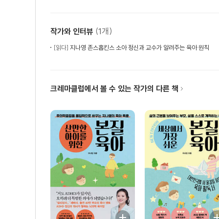
나의 핵심 신념이 나의 현실을 바꾼다
가장 중요한 건 자신에 대한 핵심 신념
(1개)
작가와 인터뷰
| 부모연습 | 아이와 함께 단점 극복하기
[읽다]
지나영 존스홉킨스 소아 정신과 교수가 알려주는 육아 원칙
물: 예민한 아이의 자존감을 올려주는 몸값 요법
어떤 성격에도 장단점이 있다
사람들이 나를 어떻게 대할지는 나 자신이 정한다
크레마클럽에서 볼 수 있는 작가의 다른 책
| 부모연습 | 예민한 아이의 자존감 올리기
불: 가치를 가르치면 어떤 경우에도 아이는 바로 선다
아이에게 꼭 가르쳐야 하는 4가지 가치
맡은 일을 잘해내는 아이, 신뢰와 책임감
더 큰 사람으로 만드는 기여와 배려
긍정적인 마음자세, 아이의 평생을 지탱한다
부모가 롤모델이 되어라
| 부모연습 | 4가지 가치 가르쳐보기
PART 2 아이를 움직이는 힘을 알아라