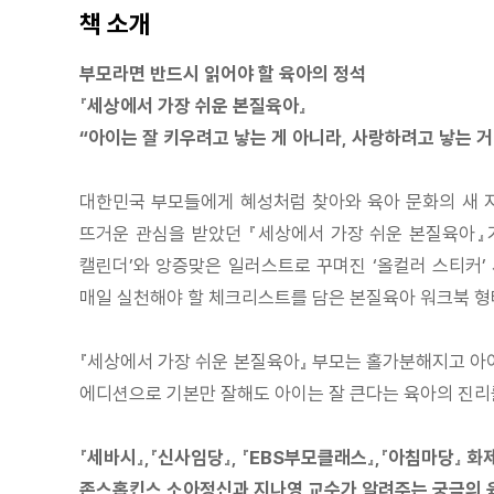
책 소개
부모라면 반드시 읽어야 할 육아의 정석
『세상에서 가장 쉬운 본질육아』
“아이는 잘 키우려고 낳는 게 아니라, 사랑하려고 낳는 거
대한민국 부모들에게 혜성처럼 찾아와 육아 문화의 새 지
뜨거운 관심을 받았던 『세상에서 가장 쉬운 본질육아』가 
캘린더’와 앙증맞은 일러스트로 꾸며진 ‘올컬러 스티커’ 
매일 실천해야 할 체크리스트를 담은 본질육아 워크북 형
『세상에서 가장 쉬운 본질육아』 부모는 홀가분해지고 아
에디션으로 기본만 잘해도 아이는 잘 큰다는 육아의 진리를
『세바시』,『신사임당』, 『EBS부모클래스』,『아침마당』 화
존스홉킨스 소아정신과 지나영 교수가 알려주는 궁극의 