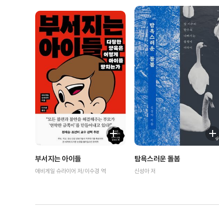
부서지는 아이들
탐욕스러운 돌봄
애비게일 슈라이어 저/이수경 역
신성아 저