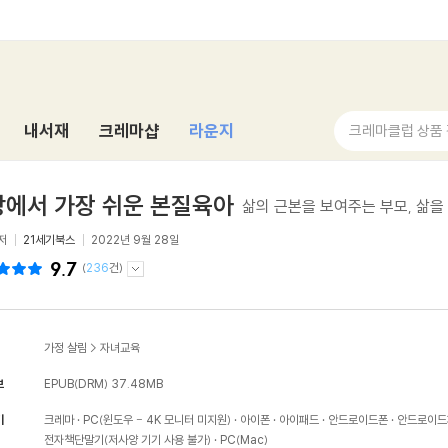
내서재
크레마샵
라운지
크레마클럽 상품
상에서 가장 쉬운 본질육아
삶의 근본을 보여주는 부모, 삶을
저
21세기북스
2022년 9월 28일
9.7
(
236
건)
가정 살림
>
자녀교육
보
EPUB(DRM)
37.48MB
기
크레마
PC(윈도우 - 4K 모니터 미지원)
아이폰
아이패드
안드로이드폰
안드로이드
전자책단말기(저사양 기기 사용 불가)
PC(Mac)