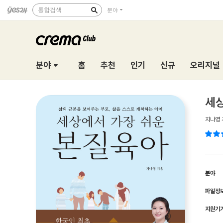
통합검색
분야
분야
홈
추천
인기
신규
오리지널
세
지나영
분야
파일정
지원기