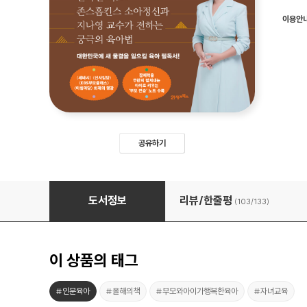
이용안
공유하기
세상에서 가장 쉬운 본질육아
도서정보
리뷰/한줄평
(103/
133
)
이 상품의 태그
#인문육아
#올해의책
#부모와아이가행복한육아
#자녀교육