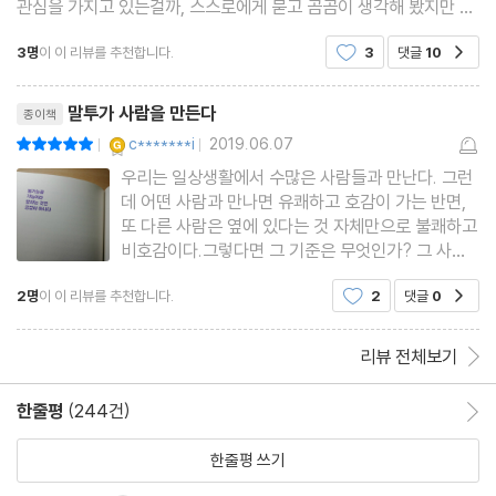
관심을 가지고 있는걸까, 스스로에게 묻고 곰곰이 생각해 봤지만 딱
껍데기만 친절한 “고객님” 말투
히 어느 한가지로 결론 지어지지는 않는 것 같다. 그저 내 주변 사람
물리적 거리만큼 심리적 거리도 필요하다
3명
이 이 리뷰를 추천합니다.
3
댓글
10
공감
들과 조금 더 제대로 된 대화를 하고,
좋은 말투의 법칙 ④ 프란츠 & 베니그손, “사과에도 적절한 타이밍
리뷰제목
말투가 사람을 만든다
이 있다”
종이책
YES마니아 : 골드
c*******i
2019.06.07
평점10점
|
|
우리는 일상생활에서 수많은 사람들과 만난다. 그런
5장 공격적이지 않으면서 단호하게 나를 표현하는 법
데 어떤 사람과 만나면 유쾌하고 호감이 가는 반면,
상대의 감정을 자극하려면 말투의 강약을 조절하라
또 다른 사람은 옆에 있다는 것 자체만으로 불쾌하고
불가능을 가능이라 말하는 것은 긍정이 아니다
비호감이다.그렇다면 그 기준은 무엇인가? 그 사람
의 성격, 외모, 분위기가 될 수 있는데 외모를 제외하
거절 뒤에는 반드시 긍정적인 멘트를 추가하라
2명
이 이 리뷰를 추천합니다.
2
댓글
0
공감
고 성격과 분위기를 형성하고 타인으로 하여금 판단
제3자의 권위를 이용하면 말에 힘이 실린다
하는 기준은 바로 ‘말투’이다. 이 말투 하나로 그 사람
논리의 치밀함보다는 감정적 접근이 우선이다
의 인격과 분위
리뷰 전체보기
지나친 솔직함이 결국 나를 해친다
한줄평
(244건)
한줄평 이동
‘믿을 만한 사람’은 말투로 완성된다
나를 지키는 용기가 진정한 용기다
한줄평 쓰기
나를 지키는 말투는 그 자체로 선이다