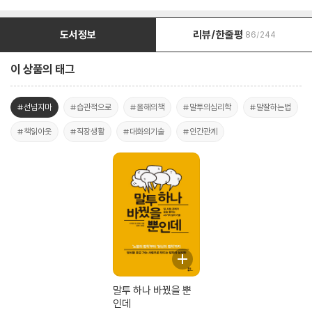
도서정보
리뷰/한줄평
86/244
이 상품의 태그
#선넘지마
#습관적으로
#올해의책
#말투의심리학
#말잘하는법
#책읽아웃
#직장생활
#대화의기술
#인간관계
말투 하나 바꿨을 뿐
인데