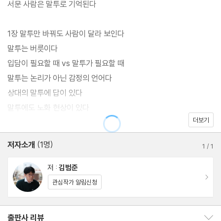
서문 사람은 말투로 기억된다
1장 말투만 바꿔도 사람이 달라 보인다
말투는 버릇이다
입담이 필요할 때 vs 말투가 필요할 때
말투는 논리가 아닌 감정의 언어다
상대의 말투에 답이 있다
말투에도 노화 현상이 있다
더보기
주어가 말투를 만든다
말투는 각자의 위치에 따라 달라야 한다
저자소개
(1명)
1
/
1
대화를 지배하는 것은 내용이 아닌 말투다
좋은 말투의 법칙 ① 호감형 인간이 되는 첫걸음, 메라비언 법칙
저 :
김범준
이동
관심작가 알림신청
2장 언제 어디서나 기분 좋아지는 말투
상대의 신뢰를 얻는 ‘덕분에Thanks to’
출판사 리뷰
출판사 리뷰 보이기/감추기