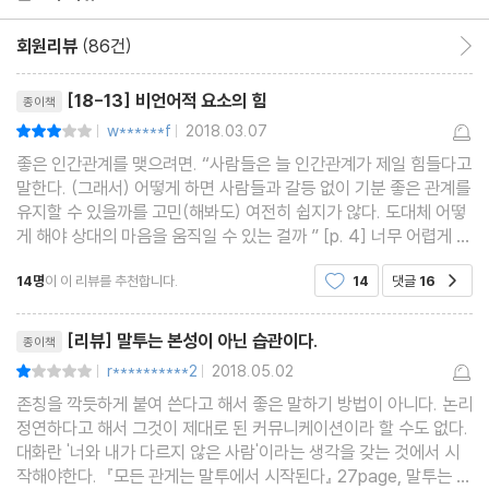
솔직함이 때로는 실례가 될 수 있다
말투에도 메이크업이 필요하다
회원리뷰
(86건)
회원리뷰 이동
‘아는 척’보다는 ‘알아도 모르는 척’
리뷰제목
[18-13] 비언어적 요소의 힘
종이책
마음의 벽을 허무는 긍정탐구 말투
w******f
2018.03.07
평점6점
|
|
언제 어디서나 통하는 말, “당신을 믿습니다”
좋은 인간관계를 맺으려면. “사람들은 늘 인간관계가 제일 힘들다고
다름을 인정하는 순간 상대의 말문이 열린다
말한다. (그래서) 어떻게 하면 사람들과 갈등 없이 기분 좋은 관계를
내성적인 사람에게 건네면 좋은 말
유지할 수 있을까를 고민(해봐도) 여전히 쉽지가 않다. 도대체 어떻
게 해야 상대의 마음을 움직일 수 있는 걸까 ” [p. 4] 너무 어렵게 생
상대의 고민에는 반복적으로 리액션하라
각할 필요 없다. 왜냐하면 “사람의 마음은 우리의 생각보다 아주 사
좋은 말투의 법칙 ② 과거 경험을 이용한 설득의 심리학, 면역 효과
14명
이 이 리뷰를 추천합니다.
14
댓글
16
공감
소한 것 하나만으로도 움직(이
리뷰제목
3장 일도 관계도 한결 좋아지는 말의 습관
[리뷰] 말투는 본성이 아닌 습관이다.
종이책
카페에서 하면 좋은 말 vs 회의실에서 하면 좋은 말
r**********2
2018.05.02
평점2점
|
|
존칭을 깍듯하게 붙여 쓴다고 해서 좋은 말하기 방법이 아니다. 논리
질문만 잘해도 거절당하지 않는다
정연하다고 해서 그것이 제대로 된 커뮤니케이션이라 할 수도 없다.
사이다 말투로 상대의 분노에 동참하라
대화란 '너와 내가 다르지 않은 사람'이라는 생각을 갖는 것에서 시
때로는 형식을 버려야 원하는 것을 얻을 수 있다
작해야한다. 『모든 관게는 말투에서 시작된다』 27page, 말투는 논