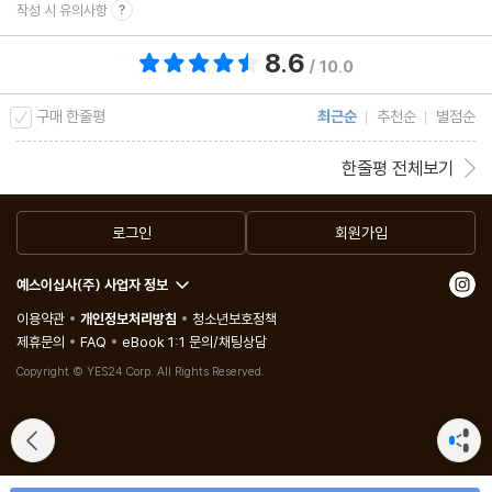
작성 시 유의사항
좋은 말투의 법칙 ⑤ 지식의 저주, 때로는 지식이 의사소통을 가로
막는다
8.6
총 평점 8.6점
/ 10.0
구매 한줄평
최근순
추천순
별점순
한줄평 전체보기
로그인
회원가입
예스이십사(주) 사업자 정보
이용약관
개인정보처리방침
청소년보호정책
제휴문의
FAQ
eBook 1:1 문의/채팅상담
Copyright © YES24 Corp. All Rights Reserved.