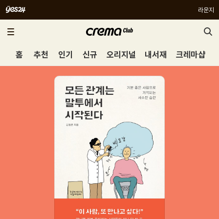
라운지
홈
추천
인기
신규
오리지널
내서재
크레마샵