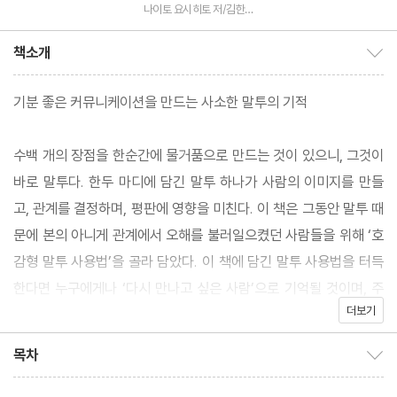
나이토 요시히토 저/김한나
역
책소개
책소개 보이기/감추기
기분 좋은 커뮤니케이션을 만드는 사소한 말투의 기적
수백 개의 장점을 한순간에 물거품으로 만드는 것이 있으니, 그것이
바로 말투다. 한두 마디에 담긴 말투 하나가 사람의 이미지를 만들
고, 관계를 결정하며, 평판에 영향을 미친다. 이 책은 그동안 말투 때
문에 본의 아니게 관계에서 오해를 불러일으켰던 사람들을 위해 ‘호
감형 말투 사용법’을 골라 담았다. 이 책에 담긴 말투 사용법을 터득
한다면 누구에게나 ‘다시 만나고 싶은 사람’으로 기억될 것이며, 주
더보기
변에 저절로 사람이 모여드는 극적인 변화를 경험하게 될 것이다.
목차
목차 보이기/감추기