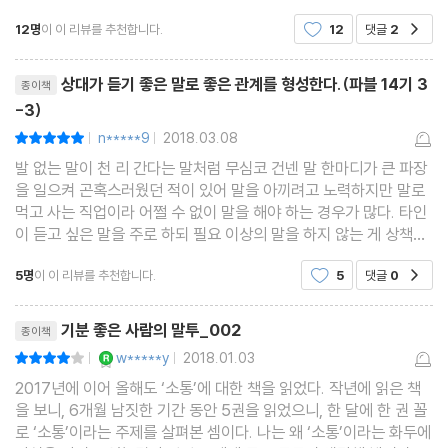
리가 아닌 감정이다 도서 『모든 관게는 말투
구체적인 방향성이 상대를 움직이게 만든다
12명
이 이 리뷰를 추천합니다.
12
댓글
2
공감
사람은 자신의 좋은 점을 이야기해준 상대에게 마음을 연다
리뷰제목
인정욕구를 채워주는 이유 없는 칭찬
상대가 듣기 좋은 말로 좋은 관계를 형성한다.(파블 14기 3
종이책
“그렇군요!”만으로 완벽한 회의를 만들 수 있다
-3)
좋은 말투의 법칙 ③ 협상에 성공하는 대화법, “150만 원에 차를 드
n*****9
2018.03.08
평점10점
|
|
리겠습니다”
발 없는 말이 천 리 간다는 말처럼 무심코 건넨 말 한마디가 큰 파장
을 일으켜 곤혹스러웠던 적이 있어 말을 아끼려고 노력하지만 말로
먹고 사는 직업이라 어쩔 수 없이 말을 해야 하는 경우가 많다. 타인
4장 버리고 삼가면 좋은 말투
이 듣고 싶은 말을 주로 하되 필요 이상의 말을 하지 않는 게 상책이
상대방의 가치를 평가절하 하는 ‘경멸’ 말투
라 여기며 상대가 들으면 기분 좋은 말로 하루를 시작한다. 하고 싶
5명
이 이 리뷰를 추천합니다.
5
댓글
0
공감
은 말보다 상대방이 듣고 싶은 말을 하라
‘너는 몰라도 돼’라는 말에 진짜 모르는 사람이 될 수 있다
‘용건만 간단히’가 관계를 단절시킬 수도 있다
리뷰제목
기분 좋은 사람의 말투_002
종이책
‘답정너’ 말투 하나로 꼰대가 될 수 있다
YES마니아 : 로얄
w*****y
2018.01.03
평점8점
|
|
상대방의 약점에는 절대 공감하지 마라
2017년에 이어 올해도 ‘소통’에 대한 책을 읽었다. 작년에 읽은 책
발뺌하는 말투는 더 큰 화를 부른다
을 보니, 6개월 남짓한 기간 동안 5권을 읽었으니, 한 달에 한 권 꼴
체계적인 변명보다 단순한 사과가 낫다
로 ‘소통’이라는 주제를 살펴본 셈이다. 나는 왜 ‘소통’이라는 화두에