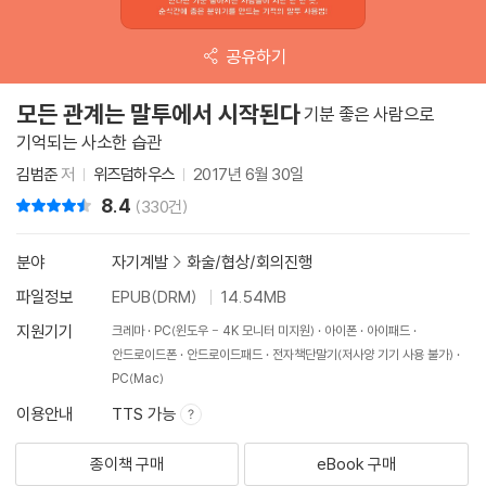
공유하기
모든 관계는 말투에서 시작된다
기분 좋은 사람으로
기억되는 사소한 습관
김범준
저
위즈덤하우스
2017년 6월 30일
8.4
리뷰 총점
(330건)
분야
자기계발
>
화술/협상/회의진행
파일정보
EPUB(DRM)
14.54MB
지원기기
크레마
PC(윈도우 - 4K 모니터 미지원)
아이폰
아이패드
안드로이드폰
안드로이드패드
전자책단말기(저사양 기기 사용 불가)
PC(Mac)
이용안내
TTS 가능
종이책 구매
eBook 구매