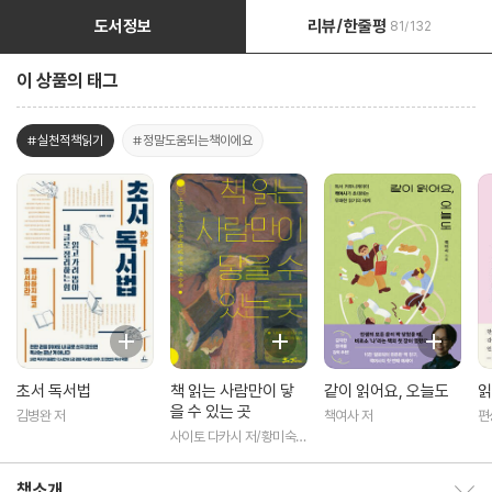
도서정보
리뷰/한줄평
81/132
이 상품의 태그
#실천적책읽기
#정말도움되는책이에요
초서 독서법
책 읽는 사람만이 닿
같이 읽어요, 오늘도
읽
을 수 있는 곳
김병완 저
책여사 저
편
사이토 다카시 저/황미숙
역
책소개
책소개 보이기/감추기