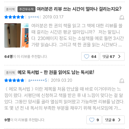
을 시작하든 가성비부터 따지는 지금, 가성비 최고라 할 만한 메모
한눈에 파악하는 단계별 밑줄 치기
리뷰제목
여러분은 리뷰 쓰는 시간이 얼마나 걸리는지요?
독서를 통해 인생이 달라지는 경험을 함께하기를 기대한다.
종이책
주간우수작
생각의 힘이 커지는 메모 독서
s****i
2019.03.17
평점10점
|
|
기록하지 않는 독서는 희미한 기억으로 남을 뿐
여러분은 한 권의 책을 읽고 그 책에 대한 리뷰를 쓸
week 2 책에 메모하기
때 걸리는 시간은 평균 얼마입니까? 저는 말입니
다. 230페이지 정도 되는 소설책을 예로 들면 3시간
가량 읽습니다. 그리고 책 한 권을 읽는 시간보다 리
3장 | 독서 노트로 독서력을 키운다
뷰를 쓰는 시간이 더 많이 걸립니다. 한 권의 책을 읽
메모 독서의 꽃, 독서 노트
64명
이 이 리뷰를 추천합니다.
64
댓글
67
공감
고 리뷰를 쓰는 시간이 장장 6시간 아니 어떤 경우에
독서 노트, 어디에 쓸 것인가
는 8~9시간이 걸립니다. 거의 두 배라고 하면 되겠
리뷰제목
네요. 말이
독서 노트에 쓰면 좋은 일곱 가지
메모 독서법 - 한 권을 읽어도 남는 독서로!
종이책
독서 노트에 필사를 해야 하는 이유
a*******5
2019.03.20
평점10점
|
|
＜메모 독서법＞이란 제목을 처음 만났을 때 바로 이거야!라는 느
수십 권의 독서보다 한 권의 독서 노트가 삶을 바꾼다
낌이 왔다. 서평단에 신청하고 책을 받은 후 내 느낌이 맞다는 걸 알
독서 노트 다시 읽기로 또 다른 나를 만난다
았다. 그동안 양서를 골라 열심히 읽어왔고 가능하면 리뷰를 남겼다.
원하는 삶으로 이끄는 ‘언어의 힘’
또 몇 년 전 내 독서의 부족한 부분을 채우기 위해 독서모임에 가입
해 다양한 책 읽기와 독서토론의 즐거움을 알게 되었다. 그럼에도 여
week 3 독서 노트 쓰기
9명
이 이 리뷰를 추천합니다.
9
댓글
8
공감
전히 남아 있는 미진한 내 독서의 정체를 몰라