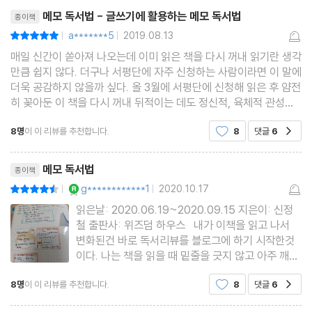
리뷰제목
4장 | 독서 마인드맵으로 생각을 확장하다
메모 독서법 - 글쓰기에 활용하는 메모 독서법
종이책
평생 써먹는 인생의 무기
a*******5
2019.08.13
평점10점
|
|
마인드맵 기초 사용법
매일 신간이 쏟아져 나오는데 이미 읽은 책을 다시 꺼내 읽기란 생각
마인드맵으로 쉽게 끝내는 책 요약
만큼 쉽지 않다. 더구나 서평단에 자주 신청하는 사람이라면 이 말에
더욱 공감하지 않을까 싶다. 올 3월에 서평단에 신청해 읽은 후 얌전
새로운 독서의 장이 열린다
히 꽂아둔 이 책을 다시 꺼내 뒤적이는 데도 정신적, 육체적 관성을
독서 노트에는 없는 독서 마인드맵의 장점
깨는 의지가 필요했다. 다시 찾아 읽으며 '아, 이렇게 쉬운 걸 그땐
8명
이 이 리뷰를 추천합니다.
8
댓글
6
공감
week 4 독서 마인드맵 만들기
왜 어렵게 느꼈지?' 하고 느낀 부분이 바
리뷰제목
메모 독서법
종이책
5장 | 메모 독서의 완성, 글쓰기
YES마니아 : 로얄
g************1
2020.10.17
평점9점
|
|
굳이 글을 써야 하는 이유
읽은날: 2020.06.19~2020.09.15 지은이: 신정
쓰는 사람의 마음에는 물음표가 있다
철 출판사: 위즈덤 하우스 내가 이책을 읽고 나서
나를 위한 서평 쓰기
변화된건 바로 독서리뷰를 블로그에 하기 시작한것
이다. 나는 책을 읽을 때 밑줄을 긋지 않고 아주 깨끗
잘게 쪼개면 글쓰기가 쉬워진다
하게 읽는다. 책을 읽으면서 마음에 와 닿는 문장은
메모 독서를 활용한 글쓰기 4단계
8명
이 이 리뷰를 추천합니다.
8
댓글
6
공감
플래그로 표시해 놓고 다 읽고 난 후 독서 노트에 옮
나를 위한 글쓰기에서 남을 위한 글쓰기로
겨 적는다. 그리고 마지막으로 책에 대한 감상을 간
리뷰제목