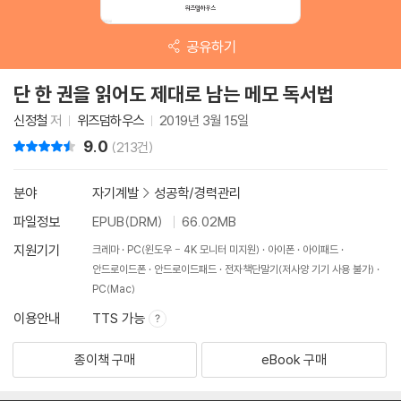
공유하기
단 한 권을 읽어도 제대로 남는 메모 독서법
신정철
저
위즈덤하우스
2019년 3월 15일
9.0
리뷰 총점
(213건)
분야
자기계발
>
성공학/경력관리
파일정보
EPUB(DRM)
66.02MB
지원기기
크레마
PC(윈도우 - 4K 모니터 미지원)
아이폰
아이패드
안드로이드폰
안드로이드패드
전자책단말기(저사양 기기 사용 불가)
PC(Mac)
이용안내
TTS 가능
종이책 구매
eBook 구매