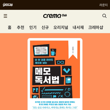
라운지
홈
추천
인기
신규
오리지널
내서재
크레마샵