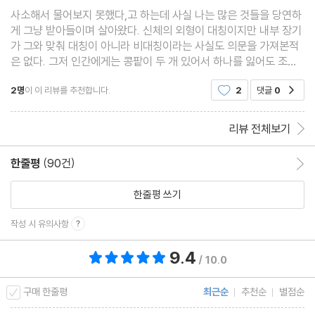
사소해서 물어보지 못했다,고 하는데 사실 나는 많은 것들을 당연하
게 그냥 받아들이며 살아왔다. 신체의 외형이 대칭이지만 내부 장기
가 그와 맞춰 대칭이 아니라 비대칭이라는 사실도 의문을 가져본적
은 없다. 그저 인간에게는 콩팥이 두 개 있어서 하나를 잃어도 조심
하면 건강하게 지낼 수 있으며 하나밖에 없는 장기들도 조금씩 잘라
2명
이 이 리뷰를 추천합니다.
2
댓글
0
공감
낸다해도 그 본연의 기능을 해낼 수 있다는 것이
리뷰 전체보기
한줄평
(90건)
한줄평 이동
한줄평 쓰기
작성 시 유의사항
9.4
총 평점 9.4점
/ 10.0
구매 한줄평
최근순
추천순
별점순