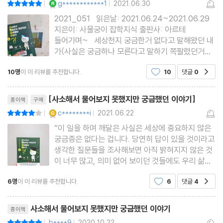
g************1
2021.06.30
25 우유갑은 왜 여는 방향이 정해져 있을까
|
|
2021_051 읽은날: 2021.06.24~2021.06.29
지은이: 사물궁이 잡학지식 출판사: 아르테
4부 신기하지만 물어본 적 없는 동물에 관한 이야기
들어가며~ 세상천지 궁금한거 없다고 말해왔던 내
26 비가 오면 개미집이 물에 잠길까?
가(사실은 궁금하나 모른다고 말하기 쪽팔렸던거
죠.) 알거 같으면서 몰랐던 것을 이 책을 통해 알게되
27 나무늘보는 야생에서 어떻게 살아남을까?
10명
이 이 리뷰를 추천합니다.
10
댓글
0
공감
는 기쁨을 얻게 되었습니다. 과학적 원리를 바탕으
28 물고기도 고통을 느낄 수 있을까?
로 이해해야 하는 일상의 많은 현상들을 그냥 그런가
리뷰제목
29 날벌레가 왜 허공에서 떼를 지어 날아다닐까?
부다,
[사소해서 물어보지 못했지만 궁금했던 이야기]
종이책
구매
30 기린도 구토를 할까?
YES마니아 : 골드
c********i
2021.06.22
평점8점
|
|
31 사람의 고유한 유전자를 원숭이에게 삽입하면 어떻게 될까?
“이 일을 하며 깨달은 사실은 세상에 중요하지 않은
궁금증은 없다는 겁니다. 당연히 답이 있을 것이라고
32 복어는 어떻게 몸을 부풀리고 치명적인 독을 만들까?
생각한 질문들을 조사해보면 아직 밝혀지지 않은 것
이 너무 많고, 의미 없어 보이던 것들에도 우리 삶과
5부 몰라도 되지만 어쩐지 알고 싶은 잡학 상식
관련해 매우 중요한 이야기들이 숨어 있었습니다. 저
6명
이 이 리뷰를 추천합니다.
6
댓글
4
공감
는 오늘도 새로운 콘텐츠를 만들기 위해 일상의 당연
33 전쟁이 나면 교도소 수감자들은 어떻게 될까?
한 일들을 당연하지 않은 관점에서 생각해 보려고 노
34 에스컬레이터 중간에 매달린 삼각판의 정체는?
리뷰제목
력하
사소해서 물어보지 못했지만 궁금했던 이야기
종이책
35 상품권 판매업체는 어떻게 돈을 벌까?
b****9
2020.10.22
평점10점