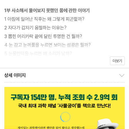
시작하지만 이를 해결하는 과정은 만만치 않다. 다양한 논문부터 전
1부 사소해서 물어보지 못했던 몸에 관한 이야기
문가 자문까지, 꼼꼼한 자료조사를 거쳐 현상에 숨은 과학적 원리와
1 아침에 일어난 직후는 왜 그렇게 피곤할까?
이유를 밝힌다. 과알못이라고 걱정할 필요는 없다. 귀요미 캐릭터
2 자다가 갑자기 움찔하는 이유는?
‘궁이’와 함께 저자의 쉽고 명쾌한 설명을 따라가다 보면 어느새 다
3 뽑힌 머리카락 끝에 달린 투명한 건 뭘까?
음 질문으로 넘어가는 자신을 발견하게 될 것이다. 유튜브계의 호기
4 눈 감고 눈꺼풀을 누르면 보이는 섬광은 뭘까?
심 해결사 사물궁이가 안내하는 생활 밀착형 과학의 세계에 빠져 보
5 눈물언덕을 누르면 왜 소리가 날까?
자!
더보기
6 신생아의 탯줄을 안 자르면 어떻게 될까?
7 사람은 눈을 뜨고 죽을까 감고 죽을까?
상세 이미지
상세 이미지 보이기/감추기
8 신체 외부는 좌우대칭인데 내부는 왜 비대칭일까?
9 감기에 걸리면 왜 한쪽 코만 주로 막힐까?
2부 엉뚱하고 흥미진진한 궁이 실험실
10 하늘로 총을 쏘면 어떻게 될까?
11 엘리베이터가 추락할 때 점프하면 살 수 있을까?