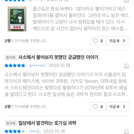
|
|
36 상품권 번호를 무작위로 찍어서 맞출 수 있을까?
출근길은 항상 바쁘다. 1분이라도 빨리가려고 에스
37 중요한 장면에서 어떻게 시청률이 높아질까?
컬레이터를 걸어서 올라간다. 그런데 어느 날은 에스
38 볼링 선수들은 왜 공에 스핀을 줄까?
컬레이터가 고장이 나서 멈춰있을 때가 있다. 다시
계단으로 갈 시간이 없어서 움직이지 않는 에스컬레
39 대리운전 기사는 목적지에 도착한 후 어떻게 되돌아갈까?
이터를 걸어서 올라간다. 그런데 왜 멈춰있는 에스컬
40 철로에 자갈을 깔아 놓은 이유는?
2명
이 이 리뷰를 추천합니다.
2
댓글
0
공감
레이터를 걸어가면 에스컬레이터가 움직이는 것처럼
느껴지는 걸까? 공중화장실에가면 비누가 놓여 있어
리뷰제목
서 손을 씻게 된다. 거
사소해서 물어보지 못했던 궁금했던 이야기
참고문헌
종이책
s******i
2020.10.18
평점10점
|
|
사소해서 물어보지 못했지만 궁금했던 이야기의 저자 사물궁이 잡
학지식은 페이스북, 네이버 과학판, 카카오 1boon, 대학내일 등에
서 스피드웨건이라는 필명으로 활동하다가 2019년에 유투브 채널
을 열었다고 한다. 사소한 일상에 숨은 과학적 원리와 결코 사소하지
않은 이유를 애니메이션 영상으로 담아 1년 만에 100만구독자를 돌
2명
이 이 리뷰를 추천합니다.
2
댓글
0
공감
파했고 오랫동안 다양한 궁금증을 해결하며 세상에 중
리뷰제목
일상에서 발견하는 호기심 과학
종이책
r***2
2020.10.18
평점8점
|
|