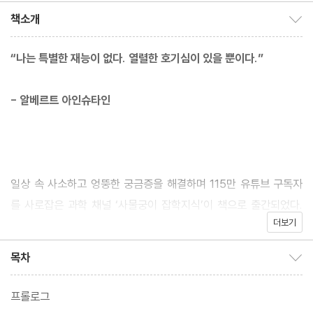
책소개
책소개 보이기/감추기
“나는 특별한 재능이 없다. 열렬한 호기심이 있을 뿐이다.”
- 알베르트 아인슈타인
일상 속 사소하고 엉뚱한 궁금증을 해결하며 115만 유튜브 구독자
를 사로잡은 과학 채널 ‘사물궁이 잡학지식’이 책으로 출간되었다.
더보기
열혈 구독자들이 입을 모아 이야기하는 사물궁이의 재미는 질문 그
자체에 있다. ‘하늘로 총을 쏘면 어떻게 될까?’, ‘엘리베이터가 추락
목차
목차 보이기/감추기
할 때 점프하면 살 수 있을까?’ ‘자다가 갑자기 움찔하는 이유는?’
등 살면서 누구나 한번쯤 궁금했을 법한, 혹은 듣는 순간 없던 궁금
프롤로그
증도 생기는 기발한 질문들이 가득하다. 각 주제는 일단 호기심으로