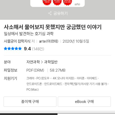
공유하기
사소해서 물어보지 못했지만 궁금했던 이야기
일상에서 발견하는 호기심 과학
사물궁이 잡학지식
저
arte(아르테)
2020년 10월 5일
9.4
리뷰 총점
(148건)
분야
자연과학
>
과학일반
파일정보
PDF(DRM)
58.27MB
지원기기
크레마
PC(윈도우 - 4K 모니터 미지원)
아이폰
아이패드
안드로이드폰
안드로이드패드
전자책단말기(저사양 기기 사용 불가)
PC(Mac)
종이책 구매
eBook 구매