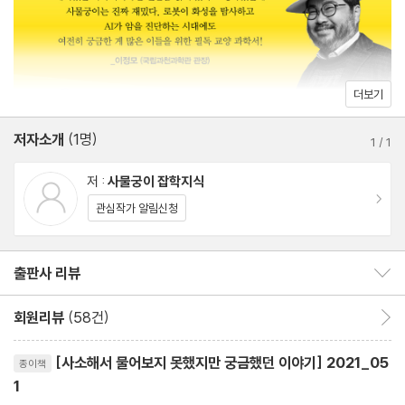
12 달리는 버스 안에서 점프하면 어떻게 될까?
13 영화처럼 목을 쳐서 기절시키는 게 가능할까?
14 자동차 바퀴가 역회전하는 것처럼 보이는 이유는?
15 멈춘 에스컬레이터를 걸어가면 왜 이상한 느낌이 들까?
더보기
16 선풍기 날개에 어떻게 먼지가 쌓일까?
저자소개
(1명)
17 물수제비의 원리는 뭘까?
1
/
1
저 :
사물궁이 잡학지식
3부 알아 두면 쓸 데 있는 생활 궁금증
이동
관심작가 알림신청
18 전기 콘센트의 구멍이 왜 45도로 기울어져 있을까?
19 다 같이 쓰는 공중화장실의 고체 비누가 과연 깨끗할까?
출판사 리뷰
출판사 리뷰 보이기/감추기
20 왜 몸에 좋은 자세는 불편하고 안 좋은 자세는 편할까?
21 술을 마신 다음 날에 왜 일찍 깰까?
회원리뷰
(58건)
회원리뷰 이동
22 왜 비가 올 때 우산을 써도 바지 밑단이 젖을까?
리뷰제목
23 창문이 열려 있으면 방문이 세게 닫히는 이유는?
[사소해서 물어보지 못했지만 궁금했던 이야기] 2021_05
종이책
1
24 상한 음식을 끓여 먹으면 괜찮을까?
YES마니아 : 로얄
평점10점