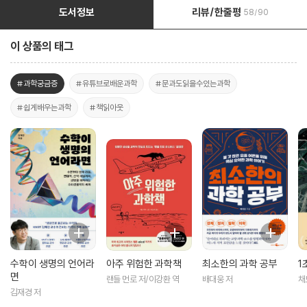
도서정보
리뷰/한줄평
58/90
이 상품의 태그
#과학궁금증
#유튜브로배운과학
#문과도읽을수있는과학
#쉽게배우는과학
#책읽아웃
수학이 생명의 언어라
아주 위험한 과학책
최소한의 과학 공부
1
면
랜들 먼로 저/이강환 역
배대웅 저
채
범
김재경 저