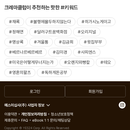
크레마클럽이 추천하는 핫한 #키워드
#채록
#불행에몰두하지않는다
#히가시노게이고
#정해연
#달러구트꿈백화점
#오리지널
#명상록
#겨울통
#김금희
#윗집부부
#베르나르베르베르
#김미경
#사피엔스
#미국은어떻게무너지는가
#오렌지와빵칼
#테오
#영혼의왈츠
#독하게돈공부
로그인
회원가입
예스이십사(주) 사업자 정보
이용약관
개인정보처리방침
청소년보호정책
제휴문의
FAQ
eBook 1:1 문의/채팅상담
Copyright © YES24 Corp. All Rights Reserved.