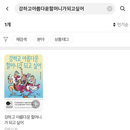
1개
인기순
재검색
분야
상품태그
강하고 아름다운 할머니
가 되고 싶어
김슬기 저