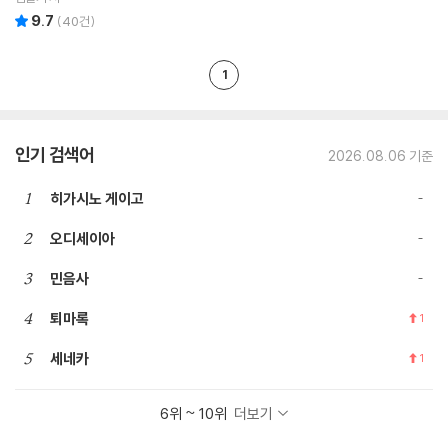
9.7
리뷰 총점
(
40
건)
1
인기 검색어
2026.08.06 기준
1
히가시노 게이고
2
오디세이아
3
민음사
4
퇴마록
1
5
세네카
1
6위 ~ 10위
더보기