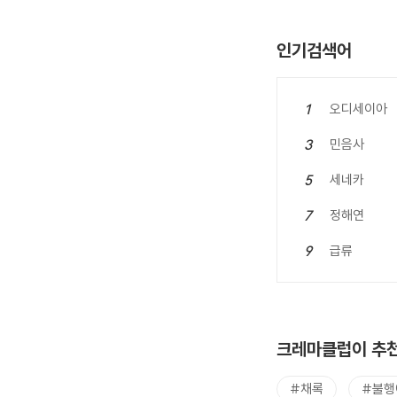
인기검색어
오디세이아
1
민음사
3
세네카
5
정해연
7
급류
9
크레마클럽이 추천
#채록
#불행