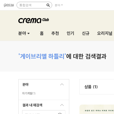
통합검색
분야
분야
홈
추천
인기
신규
오리지널
'게이브리엘 하틀리'
에 대한 검색결과
분야
상품 (1)
자기계발
(1)
결과 내 재검색