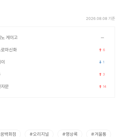
2026.08.08 기준
노 게이고
스로마신화
6
세이
1
우
3
천자문
14
트꿈백화점
#오리지널
#명상록
#겨울통