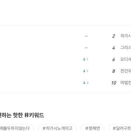
히가시
2
그리
4
오디
6
1
전건
8
1
마법
10
2
하는 핫한 #키워드
에몰두하지않는다
#히가시노게이고
#정해연
#달러구