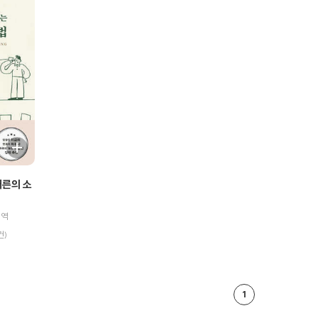
어른의 소
 역
건)
1