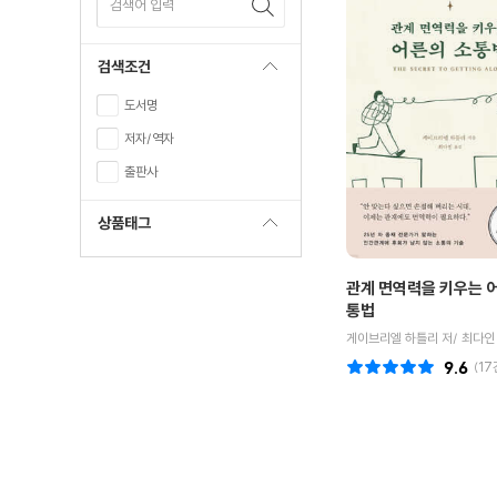
검색어 입력
검색조건
도서명
저자/역자
출판사
상품태그
관계 면역력을 키우는 
통법
게이브리엘 하틀리 저/ 최다인
9.6
(
17