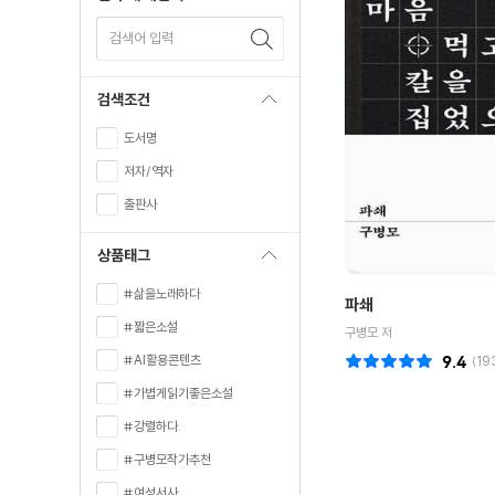
검색어 입력
검색조건
도서명
저자/역자
출판사
상품태그
#삶을노래하다
파쇄
#짧은소설
구병모 저
#AI활용콘텐츠
9.4
(
19
#가볍게읽기좋은소설
#강렬하다.
#구병모작가추천
#여성서사