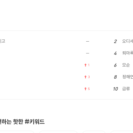
이고
오디
2
퇴마
4
모순
6
1
정해
8
3
급류
10
5
하는 핫한 #키워드