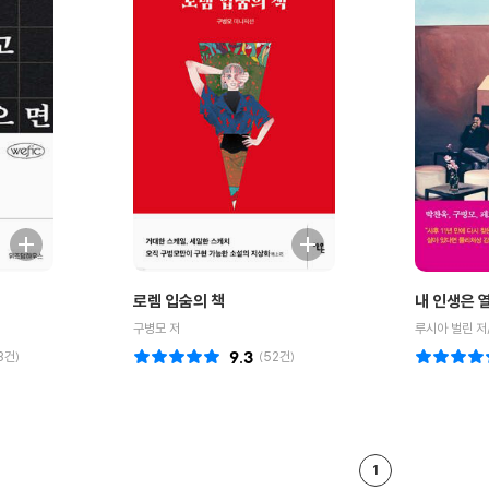
로렘 입숨의 책
내 인생은 
구병모 저
루시아 벌린 저
3
건)
9.3
(
52
건)
1