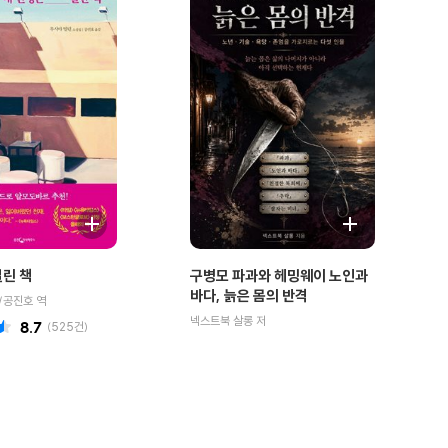
열린 책
구병모 파과와 헤밍웨이 노인과
바다, 늙은 몸의 반격
/공진호 역
넥스트북 살롱 저
8.7
(
525
건)