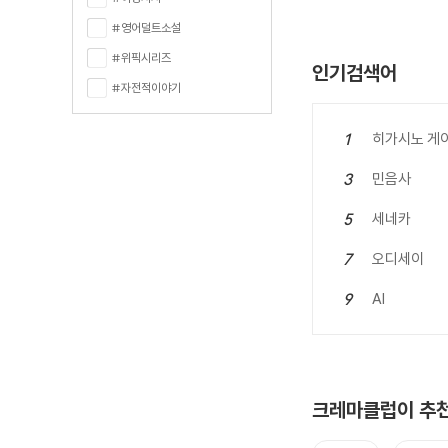
#영어덜트소설
#위픽시리즈
인기검색어
#자전적이야기
히가시노 게
1
민음사
3
세네카
5
오디세이
7
AI
9
크레마클럽이 추천