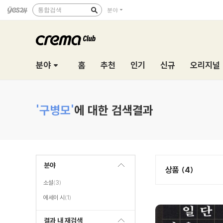
통합검색
분야
분야
홈
추천
인기
신규
오리지널
'구병모'
에 대한 검색결과
분야
상품 (4)
소설
(3)
에세이 시
(1)
결과 내 재검색