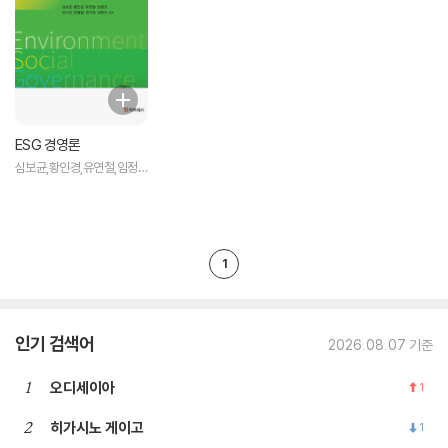
ESG 경영론
심보균,황인경,유연철,임정
근,이기인,박종철,권기태,최
현수 공저
1
인기 검색어
2026.08.07 기준
1
오디세이아
1
2
히가시노 게이고
1