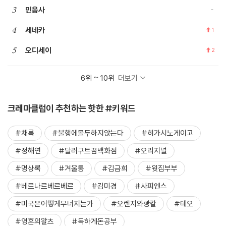
3
민음사
4
세네카
1
5
오디세이
2
6위 ~ 10위
더보기
크레마클럽이 추천하는 핫한 #키워드
#채록
#불행에몰두하지않는다
#히가시노게이고
#정해연
#달러구트꿈백화점
#오리지널
#명상록
#겨울통
#김금희
#윗집부부
#베르나르베르베르
#김미경
#사피엔스
#미국은어떻게무너지는가
#오렌지와빵칼
#테오
#영혼의왈츠
#독하게돈공부