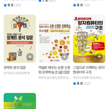
7.5
(
4
건)
다미 공저/권기태 역
9.0
8.0
리뷰 총점
리뷰 총점
(
2
건)
(
1
건)
앙케트 분석 입문
엑셀로 배우는 순환 신경
그림으로 이해하는 양자
망·강화학습 초(超)입문
컴퓨터의 구조
칸 다미오 저/권기태 역
와쿠이 요시유키,와쿠이 사
우츠기 타케루 저/도쿠나가
다미 공저/권기태 역
유키 감수/권기태 감수/김성
8.0
리뷰 총점
(
2
건)
훈 역