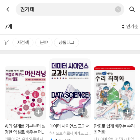
7개
인기순
재검색
분야
상품태그
AI의 얼개를 기본부터 설
데이터 사이언스 교과서
만화로 쉽게 배우는 수리
명한 엑셀로 배우는 머신
최적화
하시모토 히로시,마키노 코
러닝 초(超)입문
오지 공저/권기태 역
와쿠이 요시유키,와쿠이 사
나카야마 슌민 저/권기태 역
리뷰 총점