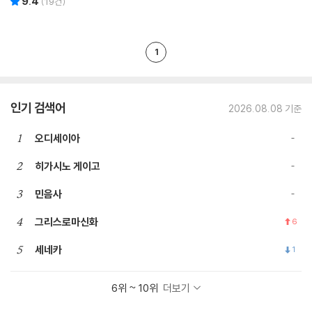
9.4
(
19
건)
1
인기 검색어
2026.08.08 기준
1
오디세이아
2
히가시노 게이고
3
민음사
4
그리스로마신화
6
5
세네카
1
6위 ~ 10위
더보기