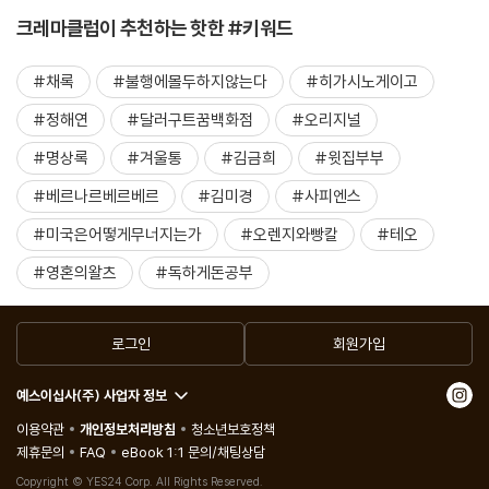
크레마클럽이 추천하는 핫한 #키워드
#채록
#불행에몰두하지않는다
#히가시노게이고
#정해연
#달러구트꿈백화점
#오리지널
#명상록
#겨울통
#김금희
#윗집부부
#베르나르베르베르
#김미경
#사피엔스
#미국은어떻게무너지는가
#오렌지와빵칼
#테오
#영혼의왈츠
#독하게돈공부
로그인
회원가입
예스이십사(주) 사업자 정보
이용약관
개인정보처리방침
청소년보호정책
제휴문의
FAQ
eBook 1:1 문의/채팅상담
Copyright © YES24 Corp. All Rights Reserved.