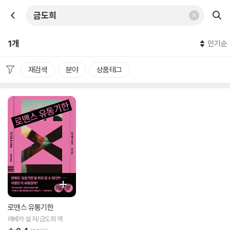
1개
인기순
재검색
분야
상품태그
로맨스 유통기한
레베카 설 저/금도희 역
리뷰 총점