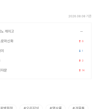
2026.08.08 기준
노 게이고
스로마신화
6
세이
1
우
3
천자문
14
트꿈백화점
#오리지널
#명상록
#겨울통