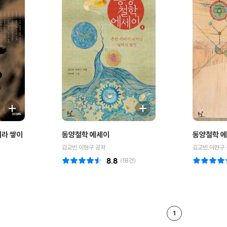
니라 쌓이
동양철학 에세이
동양철학 에
김교빈,이현구 공저
김교빈,이현구 
8.8
(
18
건)
1