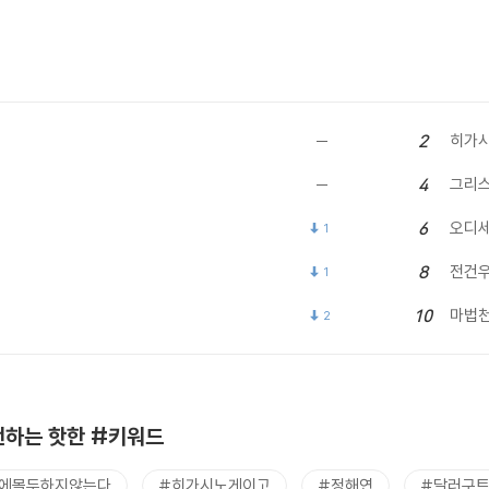
히가시
2
그리
4
오디
6
1
전건
8
1
마법
10
2
하는 핫한 #키워드
에몰두하지않는다
#히가시노게이고
#정해연
#달러구