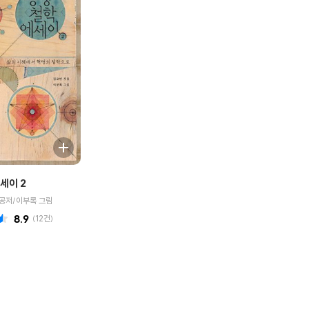
세이 2
공저/이부록 그림
8.9
(
12
건)