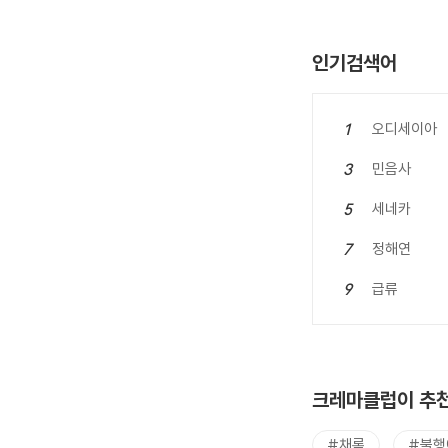
인기검색어
오디세이아
1
민음사
3
세네카
5
정해연
7
급류
9
크레마클럽이 추천
#채록
#불행