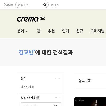
통합검색
분야
분야
홈
추천
인기
신규
오리지널
'김교빈'
에 대한 검색결과
분야
상품 (3)
에세이 시
(1)
결과 내 재검색