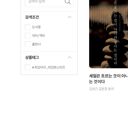
검색어 입력
검색조건
도서명
저자/역자
출판사
상품태그
#최강야구_최강몬스터즈
세월은 흐르는 것이 아
는 것이다
김성근,김운경 등저