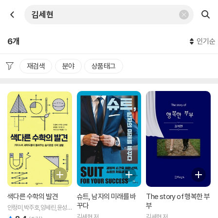
6개
인기순
재검색
분야
상품태그
색다른 수학의 발견
슈트, 남자의 미래를 바
The story of 행복한 부
꾸다
부
안정미,박주호,양세린,윤성
준,이서영 등저
김세현 저
김세현 저
리뷰 총점