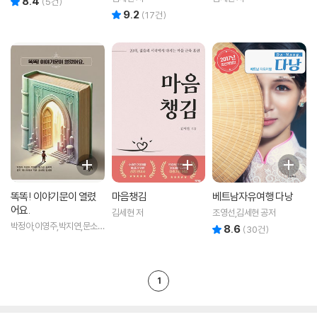
8.4
(
5
건)
9.2
리뷰 총점
(
17
건)
똑똑! 이야기문이 열렸
마음챙김
베트남자유여행 다낭
어요.
김세현 저
조영선,김세현 공저
박정아,이영주,박지연,문소
8.6
리뷰 총점
(
30
건)
민,김복치,콩지,제니퍼레버,
지은,조성례,김세현 저
1