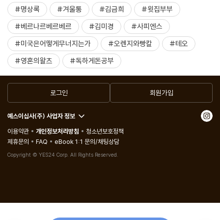
#명상록
#겨울통
#김금희
#윗집부부
#베르나르베르베르
#김미경
#사피엔스
#미국은어떻게무너지는가
#오렌지와빵칼
#테오
#영혼의왈츠
#독하게돈공부
로그인
회원가입
예스이십사(주) 사업자 정보
이용약관
개인정보처리방침
청소년보호정책
제휴문의
FAQ
eBook 1:1 문의/채팅상담
Copyright © YES24 Corp. All Rights Reserved.