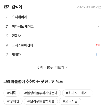
인기 검색어
2026.08.08 기준
1
오디세이아
2
히가시노 게이고
3
민음사
4
그리스로마신화
6
5
세네카
1
6위 ~ 10위
더보기
크레마클럽이 추천하는 핫한 #키워드
#채록
#불행에몰두하지않는다
#히가시노게이고
#정해연
#달러구트꿈백화점
#오리지널