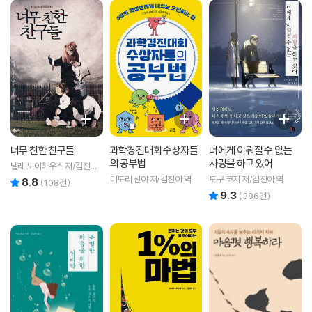
너무 친한 친구들
과학경진대회 수상자들
너에게 이뤄질 수 없는
의 공부법
사랑을 하고 있어
넬레 노이하우스 저/김진아
역
미도리 신야 저/김진아 역
도구 코지 저/김진아 역
8.8
리뷰 총점
(
108
건)
9.3
리뷰 총점
(
386
건)