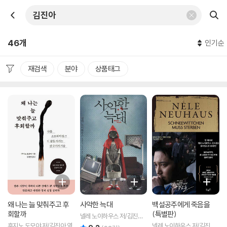
46개
인기순
재검색
분야
상품태그
왜 나는 늘 맞춰주고 후
사악한 늑대
백설공주에게 죽음을
회할까
(특별판)
넬레 노이하우스 저/김진아
역
후지노 도모야 저/김진아 역
넬레 노이하우스 저/김진아
리뷰 총점