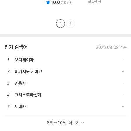
채민주,새싹지렁이,심경희,
은 유미경 이국청 이선미 정
김진아 저
10.0
(
10
건)
황희경,소소,김효주 저
미화 정유선 조은미 저
1
2
인기 검색어
2026.08.09 기준
1
오디세이아
2
히가시노 게이고
3
민음사
4
그리스로마신화
5
세네카
6위 ~ 10위
더보기