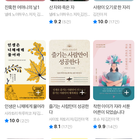
잔혹한 어머니의 날 1
산 자와 죽은 자
사랑이 오기로 한 자리
넬레 노이하우스 저자, 김진
넬레 노이하우스 저자,김진
김진아 저
아 번역 저
아 번역 저
9.2
10.0
리뷰 총점
리뷰 총점
(
5
건)
(
17
건)
인생은 니체에게 물어라
즐기는 사람만이 성공한
착한 아이가 자라 서툰
다
어른이 되었습니다
시라토리 하루히코 저/김진
아 역/김규리 감수
사이토 히토리 저/김진아 역
포슈 저/김진아 역
10.0
리뷰 총점
(
2
건)
8.1
9.9
리뷰 총점
리뷰 총점
(
17
건)
(
14
건)