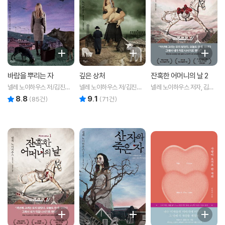
바람을 뿌리는 자
깊은 상처
잔혹한 어머니의 날 2
넬레 노이하우스 저/김진아
넬레 노이하우스 저/김진아
넬레 노이하우스 저자, 김진
역
역
아 번역 저
8.8
9.1
리뷰 총점
리뷰 총점
(
85
건)
(
71
건)