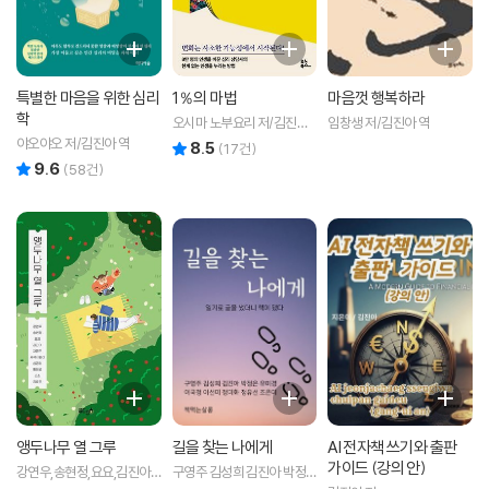
특별한 마음을 위한 심리
1％의 마법
마음껏 행복하라
학
오시마 노부요리 저/김진아
임창생 저/김진아 역
역
야오야오 저/김진아 역
8.5
리뷰 총점
(
17
건)
9.6
리뷰 총점
(
58
건)
앵두나무 열 그루
길을 찾는 나에게
AI 전자책 쓰기와 출판
가이드 (강의 안)
강연우,송현정,요요,김진아,
구영주 김성희 김진아 박정
리뷰 총점