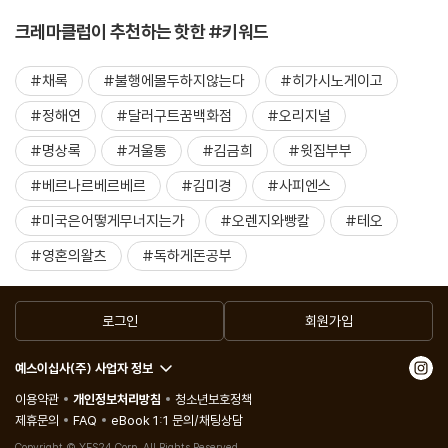
크레마클럽이 추천하는 핫한 #키워드
#채록
#불행에몰두하지않는다
#히가시노게이고
#정해연
#달러구트꿈백화점
#오리지널
#명상록
#겨울통
#김금희
#윗집부부
#베르나르베르베르
#김미경
#사피엔스
#미국은어떻게무너지는가
#오렌지와빵칼
#테오
#영혼의왈츠
#독하게돈공부
로그인
회원가입
예스이십사(주) 사업자 정보
이용약관
개인정보처리방침
청소년보호정책
제휴문의
FAQ
eBook 1:1 문의/채팅상담
Copyright © YES24 Corp. All Rights Reserved.