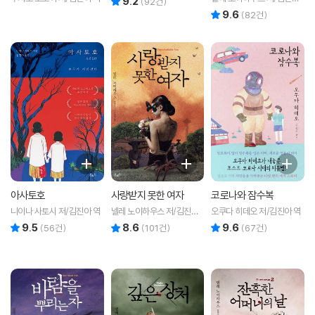
9.2
(
92
건)
역
9.6
리뷰 총점
(
82
건)
아사토호
사랑받지 못한 여자
코로나와 잠수복
니이나 사토시 저/김진아 역
넬레 노이하우스 저/김진아
오쿠다 히데오 저/김진아 역
역
9.5
8.6
9.6
리뷰 총점
리뷰 총점
리뷰 총점
(
56
건)
(
101
건)
(
67
건)