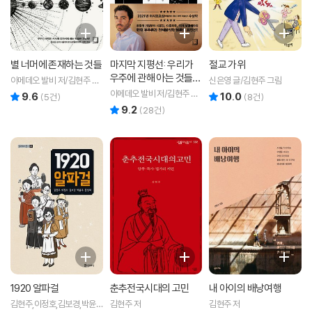
별 너머에 존재하는 것들
마지막 지평선: 우리가
절교 가위
우주에 관해 아는 것들,
아메데오 발비 저/김현주 역/
신은영 글/김현주 그림
그리고 영원히 알 수 없
황호성 감수
아메데오 발비 저/김현주 역/
9.6
10.0
리뷰 총점
리뷰 총점
(
5
건)
(
8
건)
는 것들
황호성 감수
9.2
리뷰 총점
(
28
건)
1920 알파걸
춘추전국시대의 고민
내 아이의 배낭여행
김현주,이정호,김보경,박윤
김현주 저
김현주 저