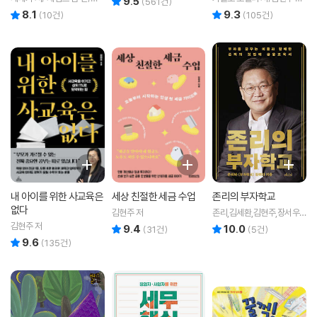
9.5
(
561
건)
현주 역
이중원 감수
8.1
9.3
리뷰 총점
리뷰 총점
(
10
건)
(
105
건)
내 아이를 위한 사교육은
세상 친절한 세금 수업
존리의 부자학교
없다
김현주 저
존리,김세환,김현주,장서우,
정수현 공저
김현주 저
9.4
10.0
리뷰 총점
리뷰 총점
(
31
건)
(
5
건)
9.6
리뷰 총점
(
135
건)