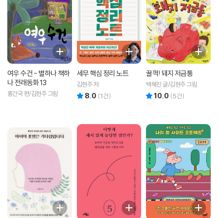
여우 수건 - 별하나 책하
세무 핵심 정리 노트
꿀꺽! 돼지 저금통
나 전래동화 13
김현주 저
백혜진 글/김현주 그림
홍건국 편/김현주 그림
8.0
10.0
리뷰 총점
리뷰 총점
(
1
건)
(
5
건)