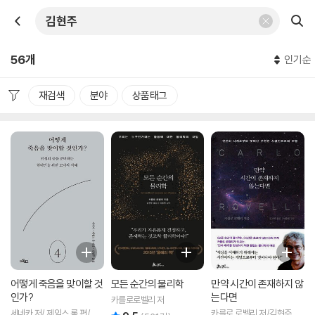
56개
인기순
재검색
분야
상품태그
어떻게 죽음을 맞이할 것
모든 순간의 물리학
만약 시간이 존재하지 않
인가?
는다면
카를로로벨리 저
세네카 저/ 제임스 롬 편/김
카를로 로벨리 저/김현주 역/
리뷰 총점