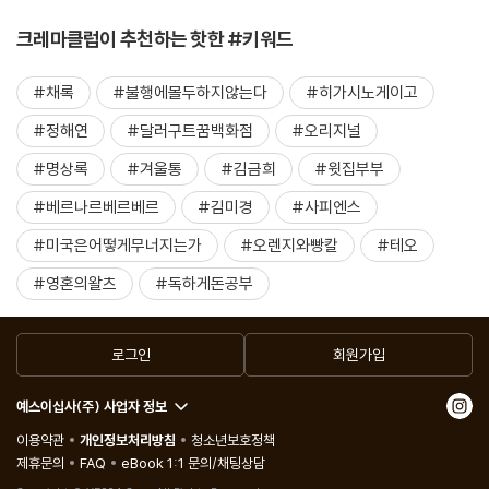
크레마클럽이 추천하는 핫한 #키워드
#채록
#불행에몰두하지않는다
#히가시노게이고
#정해연
#달러구트꿈백화점
#오리지널
#명상록
#겨울통
#김금희
#윗집부부
#베르나르베르베르
#김미경
#사피엔스
#미국은어떻게무너지는가
#오렌지와빵칼
#테오
#영혼의왈츠
#독하게돈공부
로그인
회원가입
예스이십사(주) 사업자 정보
이용약관
개인정보처리방침
청소년보호정책
제휴문의
FAQ
eBook 1:1 문의/채팅상담