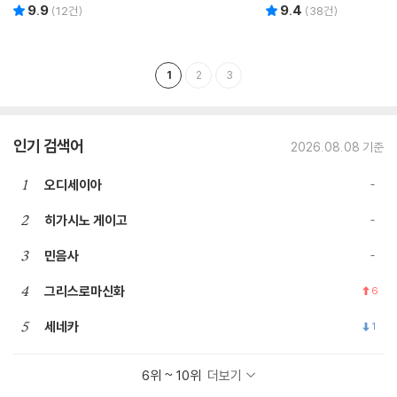
우,문성희 공저
9.9
9.4
리뷰 총점
리뷰 총점
(
12
건)
(
38
건)
1
2
3
인기 검색어
2026.08.08 기준
1
오디세이아
2
히가시노 게이고
3
민음사
4
그리스로마신화
6
5
세네카
1
6위 ~ 10위
더보기