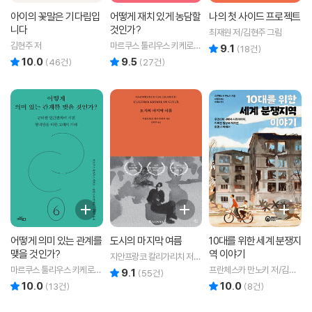
아이의 꽃말은 기다림입
어떻게 재치 있게 농담할
나의 첫 사이드 프로젝트
니다
것인가?
최재원 저/김현주 그림
김현주 저
마르쿠스 툴리우스 키케로
9.1
리뷰 총점
(
18
건)
저/마이클 폰테인 편/김현주
10.0
9.5
리뷰 총점
리뷰 총점
(
46
건)
(
27
건)
역
어떻게 의미 있는 관계를
도시의 마지막 여름
10대를 위한 세계 분쟁지
맺을 것인가?
역 이야기
지안프랑코 칼리가리치 저/
김현주 역
마르쿠스 툴리우스 키케로
프란체스카 만노키 저/김현
9.1
리뷰 총점
(
55
건)
저/필립 프리먼 편/김현주 역
주 역/구정은 감수
10.0
10.0
리뷰 총점
리뷰 총점
(
13
건)
(
8
건)