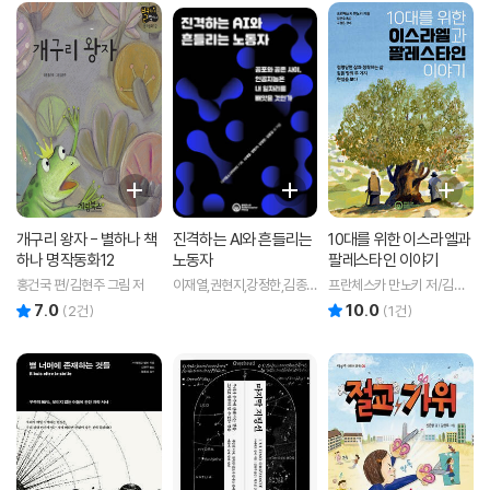
개구리 왕자 - 별하나 책
진격하는 AI와 흔들리는
10대를 위한 이스라엘과
하나 명작동화12
노동자
팔레스타인 이야기
홍건국 편/김현주 그림 저
이재열,권현지,강정한,김종
프란체스카 만노키 저/김현
길 공저/디지털소사이어티
주 역/구정은 감수
7.0
10.0
리뷰 총점
리뷰 총점
(
2
건)
(
1
건)
기획