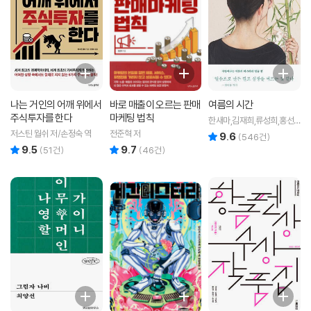
나는 거인의 어깨 위에서
바로 매출이 오르는 판매
여름의 시간
주식투자를 한다
마케팅 법칙
한새마,김재희,류성희,홍선
주,사마란,황세연,홍성호 공
저스틴 월쉬 저/손정숙 역
전준혁 저
9.6
리뷰 총점
(
546
건)
저
9.5
9.7
리뷰 총점
리뷰 총점
(
51
건)
(
46
건)