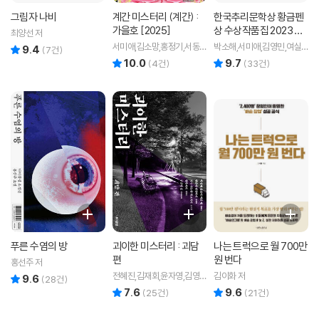
그림자 나비
계간 미스터리 (계간) :
한국추리문학상 황금펜
가을호 [2025]
상 수상작품집 2023 제1
최양선 저
7회
서미애,김소망,홍정기,서동
박소해,서미애,김영민,여실
9.4
리뷰 총점
(
7
건)
훈,김인영,무경,박광규,박인
지,홍선주,홍정기,송시우 저
10.0
9.7
리뷰 총점
리뷰 총점
(
4
건)
(
33
건)
성,쥬한량,황세연,계간 미스
터리 편집부 저
푸른 수염의 방
괴이한 미스터리 : 괴담
나는 트럭으로 월 700만
편
원 번다
홍선주 저
전혜진,김재회,윤자영,김영
김이화 저
9.6
리뷰 총점
(
28
건)
민,문화류씨 공저
7.6
9.6
리뷰 총점
리뷰 총점
(
25
건)
(
21
건)