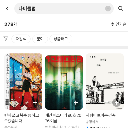
278개
인기순
재검색
분야
상품태그
반차 쓰고 복수 좀 하고
계간 미스터리 90호 20
사람이 보이는 건축
오겠습니다
26 여름
방명세 저
홍선주 저
백휴,이시대,강지영,호정기,
리뷰 총점