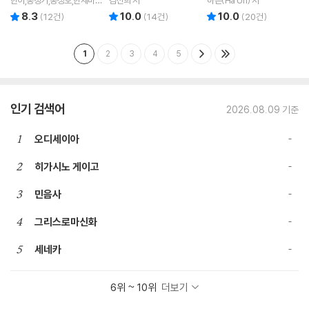
황세연,류성희,장우석 공저
8.3
10.0
10.0
리뷰 총점
리뷰 총점
리뷰 총점
(
12
건)
(
14
건)
(
20
건)
1
2
3
4
5
인기 검색어
2026.08.09 기준
1
오디세이아
2
히가시노 게이고
3
민음사
4
그리스로마신화
5
세네카
6위 ~ 10위
더보기