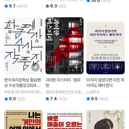
10.0
(
16
건)
최혁곤,윌리엄 마치,박인성,
9.7
9.3
리뷰 총점
리뷰 총점
(
40
건)
(
3
건)
장우석,무경,김소망,박소해
등저
한국추리문학상 황금펜
괴이한 미스터리 : 범죄
미치지 않았다면 미친 척
상 수상작품집 2024 제1
편
이라도 해야 한다
8회
무경,홍선주,장우석,박건우,
엄길윤,황세연,전건우,조동
노원명 저
정해연,김범석 저
신,한이 공저
9.0
7.4
9.5
리뷰 총점
리뷰 총점
리뷰 총점
(
2
건)
(
11
건)
(
16
건)