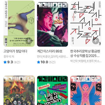
고양이가 정답이다
계간 미스터리 89호
한국추리문학상 황금펜
상 수상작품집 2025 제1
장우석 저
한이,박광규,김아직,서윤빈,
9회
박하익,정명섭,박인성,무경,
박건우,박향래,조영주,박소
9.3
10.0
리뷰 총점
리뷰 총점
(
8
건)
(
5
건)
김소망,쥬한량,황세연 저
해,김아직,한새마 저 저