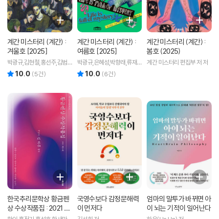
계간 미스터리 (계간) :
계간 미스터리 (계간) :
계간 미스터리 (계간) :
겨울호 [2025]
여름호 [2025]
봄호 (2025)
박광규,김현철,홍선주,김범
박광규,은혜성,박향래,류재
계간 미스터리 편집부 저 저
석,박인성 등저
이,한이,박인성,무경,김소망,
10.0
10.0
리뷰 총점
리뷰 총점
(
5
건)
(
6
건)
쥬한량,박소해,황세연,계간
미스터리 편집부 저
한국추리문학상 황금펜
국영수보다 감정문해력
엄마의 말투가 바뀌면 아
상 수상작품집 : 2021 제
이 먼저다
이 뇌는 기적이 일어난다
15회
한이,홍정기,홍성호,한새마,
김선희 저
하은(Ha Un) 저