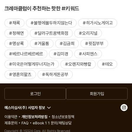
크레마클럽이 추천하는 핫한 #키워드
#채록
#불행에몰두하지않는다
#히가시노게이고
#정해연
#달러구트꿈백화점
#오리지널
#명상록
#겨울통
#김금희
#윗집부부
#베르나르베르베르
#김미경
#사피엔스
#미국은어떻게무너지는가
#오렌지와빵칼
#테오
#영혼의왈츠
#독하게돈공부
로그인
회원가입
예스이십사(주) 사업자 정보
이용약관
개인정보처리방침
청소년보호정책
제휴문의
FAQ
eBook 1:1 문의/채팅상담
Copyright © YES24 Corp. All Rights Reserved.