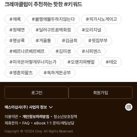
크레마클럽이 추천하는 핫한 #키워드
#채록
#불행에몰두하지않는다
#히가시노게이고
#정해연
#달러구트꿈백화점
#오리지널
#명상록
#겨울통
#김금희
#윗집부부
#베르나르베르베르
#김미경
#사피엔스
#미국은어떻게무너지는가
#오렌지와빵칼
#테오
#영혼의왈츠
#독하게돈공부
로그인
회원가입
예스이십사(주) 사업자 정보
이용약관
개인정보처리방침
청소년보호정책
제휴문의
FAQ
eBook 1:1 문의/채팅상담
Copyright © YES24 Corp. All Rights Reserved.