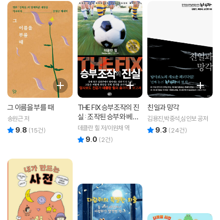
그 이름을 부를 때
THE FIX 승부조작의 진
친일과 망각
실 : 조작된 승부와 베팅
송원근 저
김용진,박중석,심인보 공저
의 세계, 그리고 월드컵
데클란 힐 저/이원채 역
9.8
9.3
리뷰 총점
리뷰 총점
(
15
건)
(
24
건)
의 불편한 진실
9.0
리뷰 총점
(
2
건)