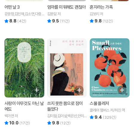
어떤 날 3
엄마를 미워해도 괜찮아
혼자라는 가족
강윤정,김민채,김소연,다람,
김윤담 저
김보리 저
박세연,박연준,서상희,요조,
8.8
9.5
9.8
리뷰 총점
리뷰 총점
리뷰 총점
(
4
건)
(
11
건)
(
12
건)
위서현,이우성,장연정,최상
희 공저
사랑이 아무것도 아닌 날
쓰지 못한 몸으로 잠이
스몰 플레저
에도
들었다
클레어 챔버스 저/허진 역
백가연 저
김미월,김이설,백은선,안미
9.4
리뷰 총점
(
329
건)
옥,이근화,조혜은 저
10.0
9.8
리뷰 총점
리뷰 총점
(
17
건)
(
12
건)