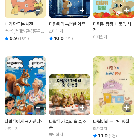
내가 만드는 사전
다람쥐의 특별한 외출
다람쥐 탐정: 나뭇잎 사
건
박선영,정예원 글/김푸른 그
조미라 저
림
이지윤 저
9.9
10.0
리뷰 총점
리뷰 총점
(
18
건)
(
1
건)
다람쥐에게 물어봤니?
다람쥐 가족의 숲 속 소
다람이의 소문난 빵집
풍
나영주 저
최가일 저
배명희 저
10.0
리뷰 총점
(
1
건)