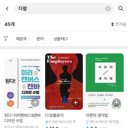
45개
인기순
재검색
분야
상품태그
된다! 미리캔버스&캔바
디 임플로이
어른의 생각법
디자인 수업
올가 라븐 저/이수현 역
도야마 시게히코 저/전경아
역
방구석 다람쥐(배가을) 저
리뷰 총점
리뷰 총점