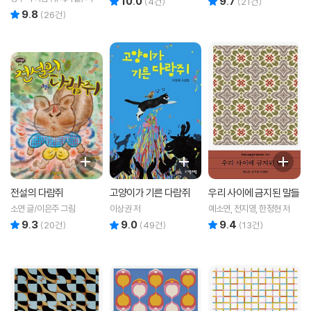
10.0
9.7
(
4
건)
(
21
건)
9.8
리뷰 총점
(
26
건)
전설의 다람쥐
고양이가 기른 다람쥐
우리 사이에 금지된 말들
소연 글/이은주 그림
이상권 저
예소연, 전지영, 한정현 저
9.3
9.0
9.4
리뷰 총점
리뷰 총점
리뷰 총점
(
20
건)
(
49
건)
(
13
건)