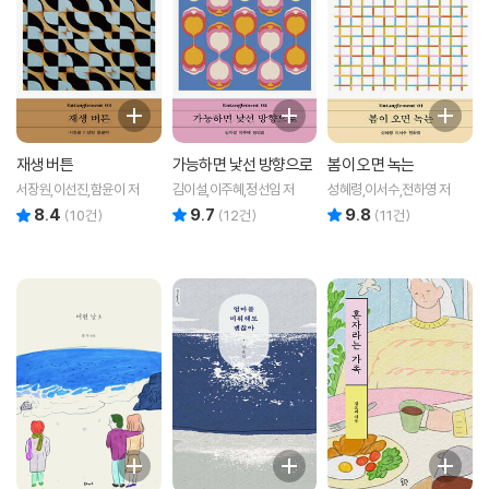
재생 버튼
가능하면 낯선 방향으로
봄이 오면 녹는
서장원,이선진,함윤이 저
김이설,이주혜,정선임 저
성혜령,이서수,전하영 저
8.4
9.7
9.8
리뷰 총점
리뷰 총점
리뷰 총점
(
10
건)
(
12
건)
(
11
건)