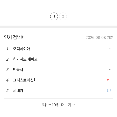
1
2
인기 검색어
2026.08.08 기준
1
오디세이아
2
히가시노 게이고
3
민음사
4
그리스로마신화
6
5
세네카
1
6위 ~ 10위
더보기