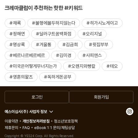
크레마클럽이 추천하는 핫한 #키워드
#채록
#불행에몰두하지않는다
#히가시노게이고
#정해연
#달러구트꿈백화점
#오리지널
#명상록
#겨울통
#김금희
#윗집부부
#베르나르베르베르
#김미경
#사피엔스
#미국은어떻게무너지는가
#오렌지와빵칼
#테오
#영혼의왈츠
#독하게돈공부
로그인
회원가입
예스이십사(주) 사업자 정보
이용약관
개인정보처리방침
청소년보호정책
제휴문의
FAQ
eBook 1:1 문의/채팅상담
Copyright © YES24 Corp. All Rights Reserved.