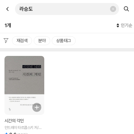
1개
인기순
재검색
분야
상품태그
시간의 각인
안드레이 타르콥스키 저/라
승도 역
리뷰 총점