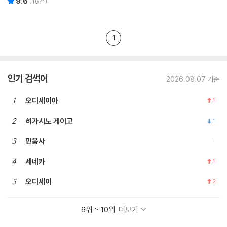
9.6
(
16
건)
1
인기 검색어
2026.08.07 기준
1
오디세이아
1
2
히가시노 게이고
1
3
민음사
4
세네카
1
5
오디세이
2
6위 ~ 10위
더보기