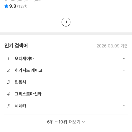
공저
9.3
리뷰 총점
(
12
건)
1
인기 검색어
2026.08.09 기준
1
오디세이아
2
히가시노 게이고
3
민음사
4
그리스로마신화
5
세네카
6위 ~ 10위
더보기