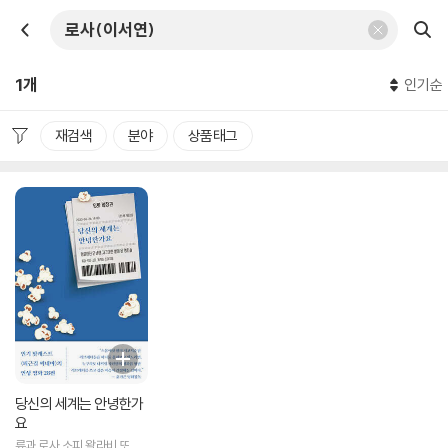
1개
인기순
재검색
분야
상품태그
당신의 세계는 안녕한가
요
류과,로사,소피,왈라비,또아