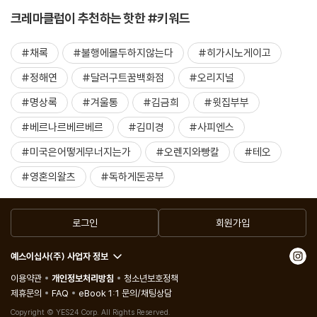
크레마클럽이 추천하는 핫한 #키워드
#채록
#불행에몰두하지않는다
#히가시노게이고
#정해연
#달러구트꿈백화점
#오리지널
#명상록
#겨울통
#김금희
#윗집부부
#베르나르베르베르
#김미경
#사피엔스
#미국은어떻게무너지는가
#오렌지와빵칼
#테오
#영혼의왈츠
#독하게돈공부
로그인
회원가입
예스이십사(주) 사업자 정보
이용약관
개인정보처리방침
청소년보호정책
제휴문의
FAQ
eBook 1:1 문의/채팅상담
Copyright © YES24 Corp. All Rights Reserved.