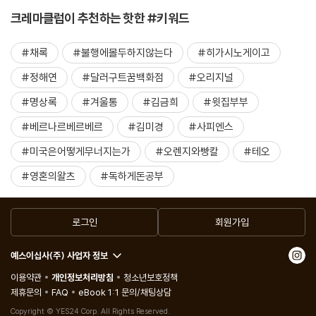
크레마클럽이 추천하는 핫한 #키워드
#채록
#불행에몰두하지않는다
#히가시노게이고
#정해연
#달러구트꿈백화점
#오리지널
#명상록
#겨울통
#김금희
#윗집부부
#베르나르베르베르
#김미경
#사피엔스
#미국은어떻게무너지는가
#오렌지와빵칼
#테오
#영혼의왈츠
#독하게돈공부
로그인
회원가입
예스이십사(주) 사업자 정보
이용약관
개인정보처리방침
청소년보호정책
제휴문의
FAQ
eBook 1:1 문의/채팅상담
Copyright © YES24 Corp. All Rights Reserved.