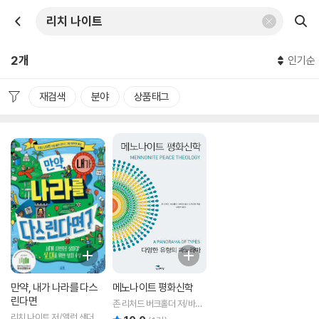
2개
인기순
재검색
분야
상품태그
만약, 내가 나라를 다스
메노나이트 평화신학
린다면
존 리처드 버크홀더 저/바버
라 넬슨 깅거리치 편/김성한
리치 나이트 저/앨런 샌더스
리뷰 총점