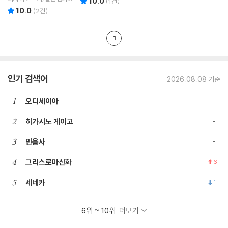
10.0
(
1
건)
역
그림/정아영 역
10.0
리뷰 총점
(
2
건)
1
인기 검색어
2026.08.08 기준
1
오디세이아
2
히가시노 게이고
3
민음사
4
그리스로마신화
6
5
세네카
1
6위 ~ 10위
더보기