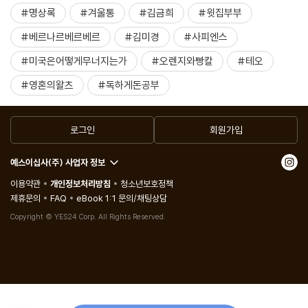
#명상록
#겨울통
#김금희
#윗집부부
#베르나르베르베르
#김미경
#사피엔스
#미국은어떻게무너지는가
#오렌지와빵칼
#테오
#영혼의왈츠
#독하게돈공부
로그인
회원가입
예스이십사(주) 사업자 정보
이용약관
개인정보처리방침
청소년보호정책
제휴문의
FAQ
eBook 1:1 문의/채팅상담
Copyright © YES24 Corp. All Rights Reserved.