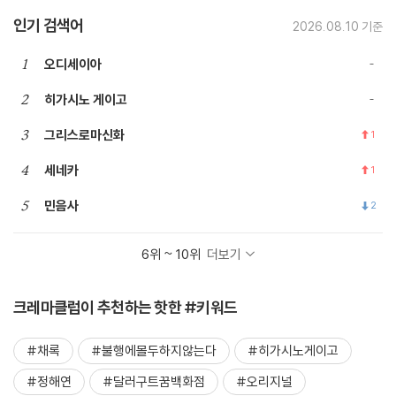
인기 검색어
2026.08.10 기준
1
오디세이아
2
히가시노 게이고
3
그리스로마신화
1
4
세네카
1
5
민음사
2
6위 ~ 10위
더보기
크레마클럽이 추천하는 핫한 #키워드
#채록
#불행에몰두하지않는다
#히가시노게이고
#정해연
#달러구트꿈백화점
#오리지널