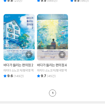
9.8
9.5
9.5
(
23
건)
(
565
건)
(
56
건)
바다가 들리는 편의점 2
바다가 들리는 편의점 4
마치다 소노코 저/황국영 역
마치다 소노코 저/황국영 역
9.6
9.7
리뷰 총점
리뷰 총점
(
149
건)
(
45
건)
1