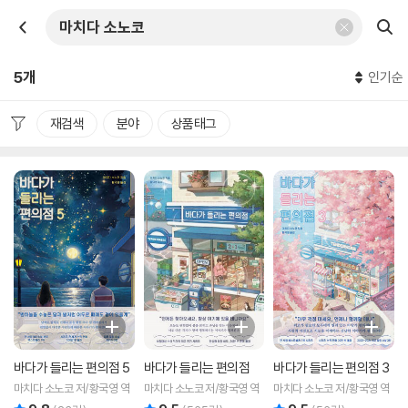
5개
인기순
재검색
분야
상품태그
바다가 들리는 편의점 5
바다가 들리는 편의점
바다가 들리는 편의점 3
마치다 소노코 저/황국영 역
마치다 소노코 저/황국영 역
마치다 소노코 저/황국영 역
리뷰 총점
리뷰 총점
리뷰 총점