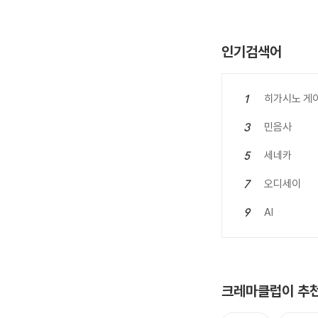
인기검색어
히가시노 게
1
민음사
3
세네카
5
오디세이
7
AI
9
크레마클럽이 추천