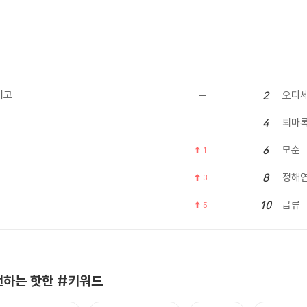
이고
오디
2
퇴마
4
모순
6
1
정해
8
3
급류
10
5
하는 핫한 #키워드