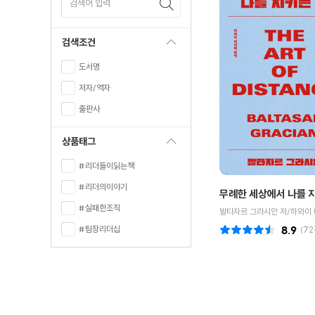
검색어 입력
검색조건
도서명
저자/역자
출판사
상품태그
#리더들이읽는책
#리더의이야기
무례한 세상에서 나를 
#실패한조직
#팀장리더십
8.9
(
72