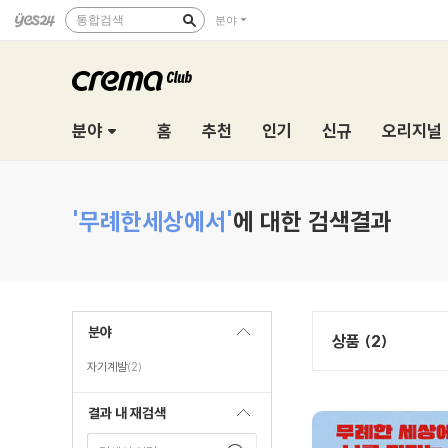
통합검색
분야
분야
홈
추천
인기
신규
오리지널
'무례한세상에서'
에 대한 검색결과
분야
상품 (2)
자기계발
(2)
결과 내 재검색