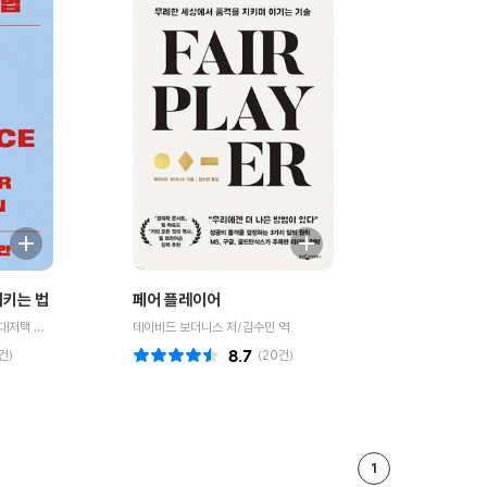
지키는 법
페어 플레이어
발타자르 그라시안 저/하와이 대저택 편저
데이비드 보더니스 저/김수민 역
건)
8.7
(
20
건)
1