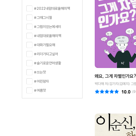
#2022내맘대로올해의책
#그때그시절
#그림이있는에세이
#내맘대로올해의책
#대화가필요해
#리더가되고싶어
#슬기로운언어생활
#쓰는맛
왜요, 그게 차별인가요
#어린왕자
박다해 저/감가지(김예지) 그
#여름맛
10.0
(
9