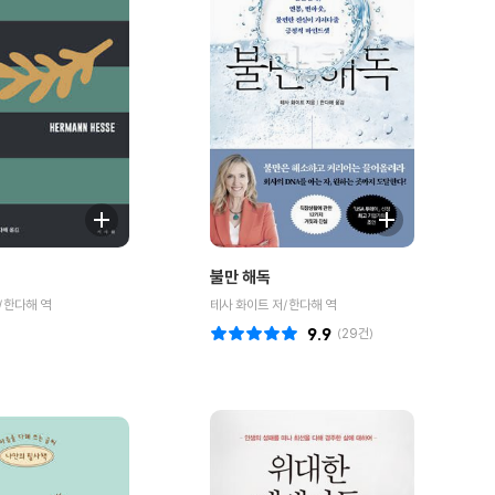
불만 해독
/한다해 역
테사 화이트 저/한다해 역
9.9
(
29
건)