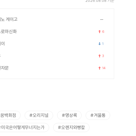
2026.08.08 기준
노 게이고
스로마신화
6
세이
1
우
3
천자문
14
트꿈백화점
#오리지널
#명상록
#겨울통
#미국은어떻게무너지는가
#오렌지와빵칼