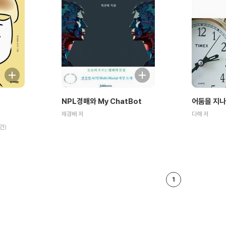
NPL경매와 My ChatBot
어둠을 지나
제경배 저
다해 저
건)
1