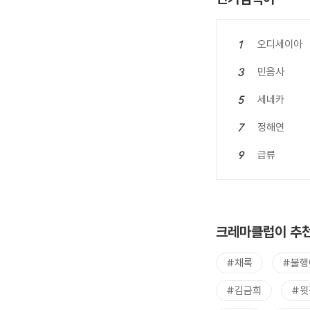
오디세이아
1
민음사
3
세네카
5
정해연
7
급류
9
크레마클럽이 추천
#채록
#불행
#김금희
#윗