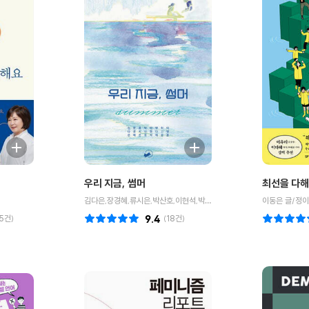
우리 지금, 썸머
최선을 다해
김다은,장경혜,류시은,박산호,이현석,박다해,하고운,이병윤 공저
이동은 글/정이
5
건)
9.4
(
18
건)