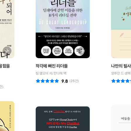
죽을힘을
착각에 빠진 리더들
나만의 필사
팀 엘모어 저/한다해 역
앙투안 드 생텍
9.8
(
26
건)
건)