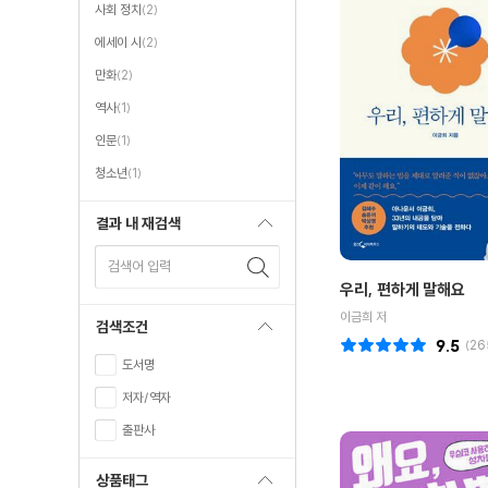
사회 정치
(2)
에세이 시
(2)
만화
(2)
역사
(1)
인문
(1)
청소년
(1)
결과 내 재검색
검색어 입력
우리, 편하게 말해요
이금희 저
검색조건
9.5
(
26
도서명
저자/역자
출판사
상품태그