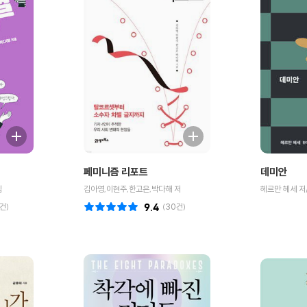
?
페미니즘 리포트
데미안
림
김아영,이현주,한고은,박다해 저
헤르만 헤세 저
건)
9.4
(
30
건)