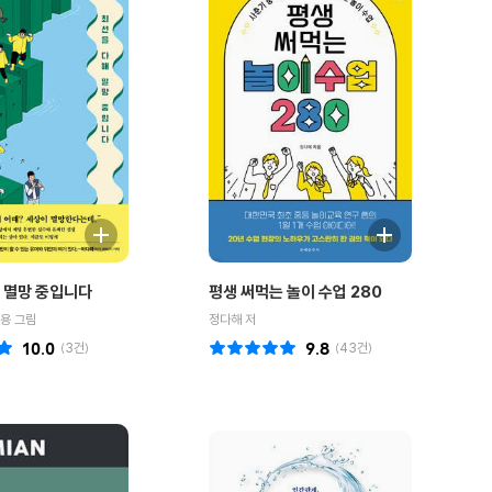
 멸망 중입니다
평생 써먹는 놀이 수업 280
용 그림
정다해 저
10.0
(
3
건)
9.8
(
43
건)