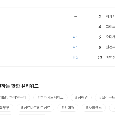
히가시
2
그리
4
오디
6
1
전건
8
1
마법
10
2
하는 핫한 #키워드
에몰두하지않는다
#히가시노게이고
#정해연
#달러구
집부부
#베르나르베르베르
#김미경
#사피엔스