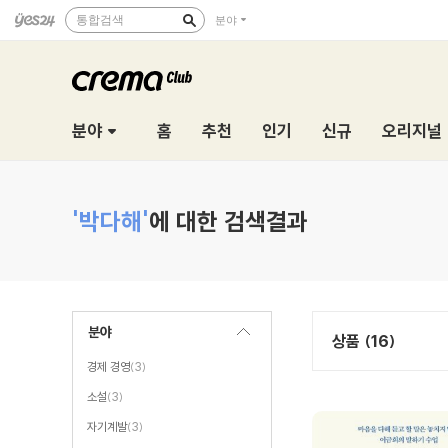
통합검색
분야
분야
홈
추천
인기
신규
오리지널
'박다해'
에 대한 검색결과
분야
상품 (16)
경제 경영
(3)
소설
(3)
자기계발
(3)