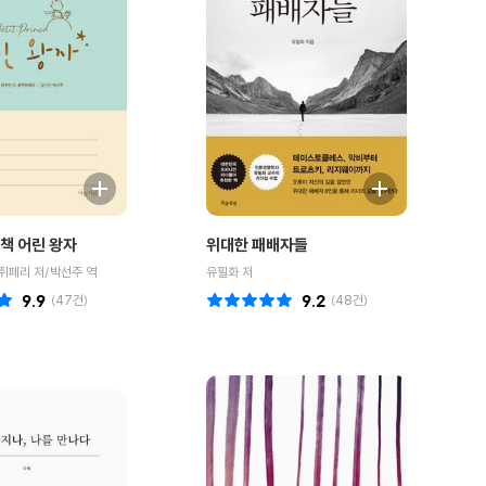
책 어린 왕자
위대한 패배자들
쥐페리 저/박선주 역
유필화 저
9.9
(
47
건)
9.2
(
48
건)