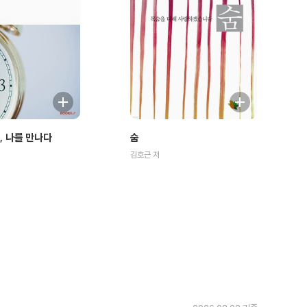
, 나를 만나다
숨
김호근 저