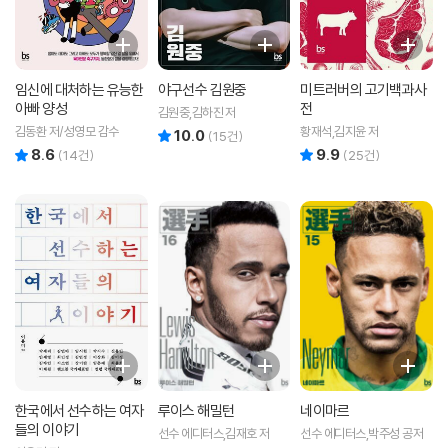
임신에 대처하는 유능한
야구선수 김원중
미트러버의 고기백과사
아빠 양성
전
김원중,김하진 저
김동환 저/성영모 감수
황재석,김지윤 저
10.0
리뷰 총점
(
15
건)
8.6
9.9
리뷰 총점
리뷰 총점
(
14
건)
(
25
건)
한국에서 선수하는 여자
루이스 해밀턴
네이마르
들의 이야기
선수 에디터스,김재호 저
선수 에디터스,박주성 공저