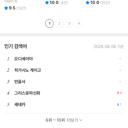
이유미 저
10.0
10.0
리뷰 총점
리뷰 총점
(
4
건)
(
10
건)
9.5
리뷰 총점
(
13
건)
1
2
3
4
인기 검색어
2026.08.08 기준
1
오디세이아
2
히가시노 게이고
3
민음사
4
그리스로마신화
6
5
세네카
1
6위 ~ 10위
더보기