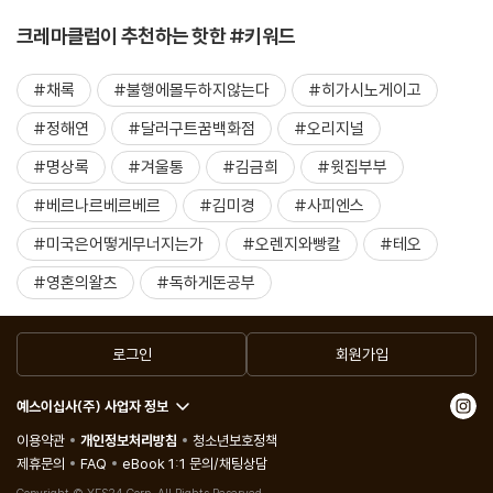
크레마클럽이 추천하는 핫한 #키워드
#채록
#불행에몰두하지않는다
#히가시노게이고
#정해연
#달러구트꿈백화점
#오리지널
#명상록
#겨울통
#김금희
#윗집부부
#베르나르베르베르
#김미경
#사피엔스
#미국은어떻게무너지는가
#오렌지와빵칼
#테오
#영혼의왈츠
#독하게돈공부
로그인
회원가입
예스이십사(주) 사업자 정보
이용약관
개인정보처리방침
청소년보호정책
제휴문의
FAQ
eBook 1:1 문의/채팅상담