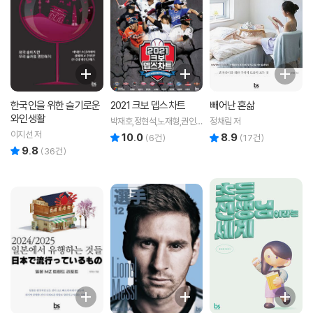
한국인을 위한 슬기로운
2021 크보 뎁스차트
빼어난 혼삶
와인생활
박재호,정현석,노재형,권인
정채림 저
하,박상경,김진회,김영록,나
이지선 저
10.0
8.9
리뷰 총점
리뷰 총점
(
6
건)
(
17
건)
유리 공저
9.8
리뷰 총점
(
36
건)