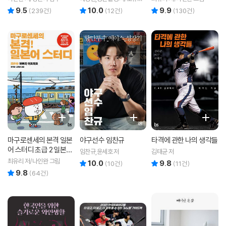
역
9.5
10.0
9.9
리뷰 총점
리뷰 총점
리뷰 총점
(
239
건)
(
12
건)
(
130
건)
마구로센세의 본격 일본
야구선수 임찬규
타격에 관한 나의 생각들
어 스터디 초급 2 일본의
임찬규,윤세호 저
김태균 저
이곳저곳
최유리 저/나인완 그림
10.0
9.8
리뷰 총점
리뷰 총점
(
10
건)
(
11
건)
9.8
리뷰 총점
(
64
건)