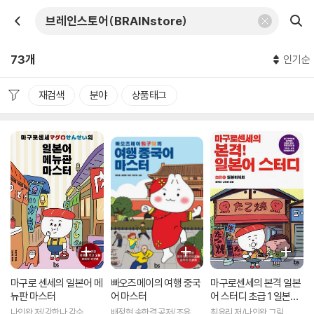
73개
인기순
재검색
분야
상품태그
마구로 센세의 일본어 메
빠오즈메이의 여행 중국
마구로센세의 본격 일본
뉴판 마스터
어 마스터
어 스터디 초급 1 일본미
식회
나인완 저/강한나 감수
배정현,송한결 공저/조유리
최유리 저/나인완 그림