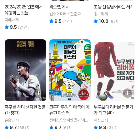
2024/2025 일본에서
리오넬 메시
초등 선생님이라는 세계
유행하는 것들
선수 에디터스,한준 저
송보혜 저
이하나 저
9.5
10.0
리뷰 총점
리뷰 총점
(
4
건)
(
9
건)
9.5
리뷰 총점
(
31
건)
축구를 하며 생각한 것들
크루마무엉의 태국어 메
누구보다 리버풀전문가
(개정판)
뉴판 마스터
가 되고싶다
손흥민 저
전희진,잉언씨껫 공저/아난
이성모 저
따 나나 역
9.7
9.7
9.3
리뷰 총점
리뷰 총점
리뷰 총점
(
68
건)
(
6
건)
(
3
건)