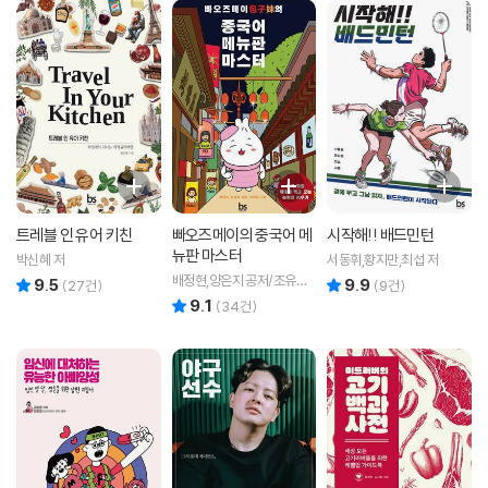
트레블 인 유어 키친
빠오즈메이의 중국어 메
시작해!! 배드민턴
뉴판 마스터
박신혜 저
서동휘,황지만,최섭 저
배정현,양은지 공저/조유리
9.5
9.9
리뷰 총점
리뷰 총점
(
27
건)
(
9
건)
그림
9.1
리뷰 총점
(
34
건)