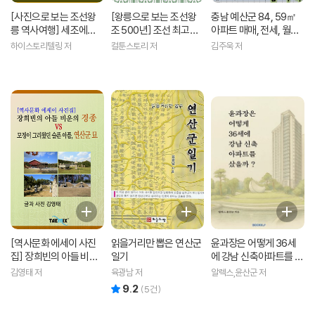
[사진으로 보는 조선왕
[왕릉으로 보는 조선왕
충남 예산군 84, 59㎡
릉 역사여행] 세조에서
조 500년] 조선 최고의
아파트 매매, 전세, 월세
연산군까지 숨겨진 비밀
패륜아, 연산군의 사연
실거래가 분석 (2013 ~
하이스토리텔링 저
컬툰스토리 저
김주욱 저
이야기를 찾아서
2016.6월)
[역사문화 에세이 사진
읽을거리만 뽑은 연산군
윤과장은 어떻게 36세
집] 장희빈의 아들 비운
일기
에 강남 신축아파트를 샀
의 경종 vs 모정이 그리
을까?
김영태 저
육광남 저
알렉스,윤산군 저
웠던 슬픈 아픔, 연산군
9.2
리뷰 총점
(
5
건)
묘