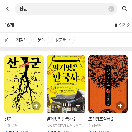
16개
인기순
재검색
분야
상품태그
산군
벌거벗은 한국사 2
조선왕조실록 2
박해로 저
tvN STORY [벌거벗은 한국
이성무 저
사] 제작진 기획/박선주 글/
리뷰 총점
리뷰 총점
리뷰 총점