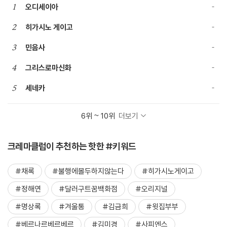
1
오디세이아
2
히가시노 게이고
3
민음사
4
그리스로마신화
5
세네카
6위 ~ 10위
더보기
크레마클럽이 추천하는 핫한 #키워드
#채록
#불행에몰두하지않는다
#히가시노게이고
#정해연
#달러구트꿈백화점
#오리지널
#명상록
#겨울통
#김금희
#윗집부부
#베르나르베르베르
#김미경
#사피엔스