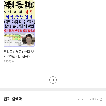
우리동네 부동산 살펴보
기 (22년 3월) 전북>익
산,군산,김제
김주욱 저
1
인기 검색어
2026.08.09 기준