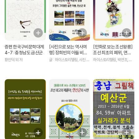
증편 한국구비문학대계
[사진으로 보는 역사여
[만화로 보는 조선왕릉]
4-7 : 충청남도 금산군
행] 장희빈의 아들 비운
조선 최초의 폐위, 연산
의 경종 vs 모정이 그리
군 묘
황인덕 외 저
글 : 하이스토리텔링, 사진 김
하이스토리텔링, 박연조, 김
웠던 슬픈 아픔, 연산군
영태 저
영태 저
묘