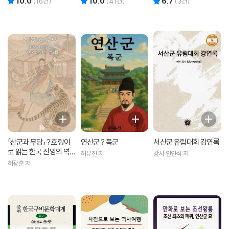
10.0
10.0
6.7
(
16
건)
(
41
건)
(
3
건)
이효실 그림/김지영,송웅섭
감수
「산군과 무당」 ? 호랑이
연산군 ? 폭군
서산군 유림대회 강연록
로 읽는 한국 신앙의 역
허유진 저
강사 안인식 저
사
허광훈 저