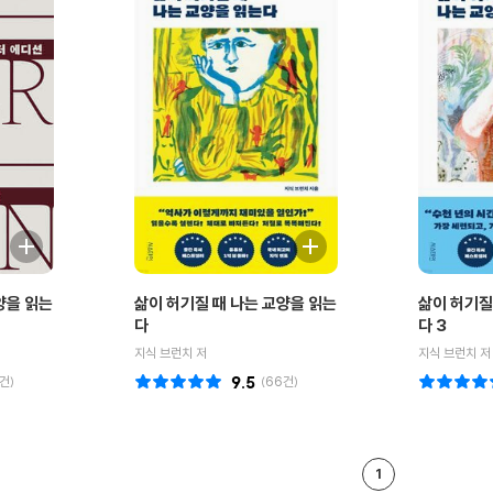
양을 읽는
삶이 허기질 때 나는 교양을 읽는
삶이 허기질
다
다 3
지식 브런치 저
지식 브런치 저
건)
9.5
(
66
건)
1