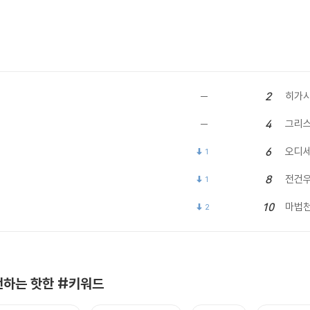
히가시
2
그리
4
오디
6
1
전건
8
1
마법
10
2
하는 핫한 #키워드