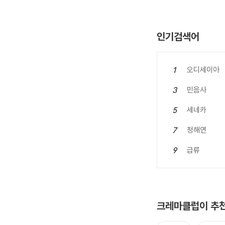
인기검색어
오디세이아
1
민음사
3
세네카
5
정해연
7
급류
9
크레마클럽이 추천