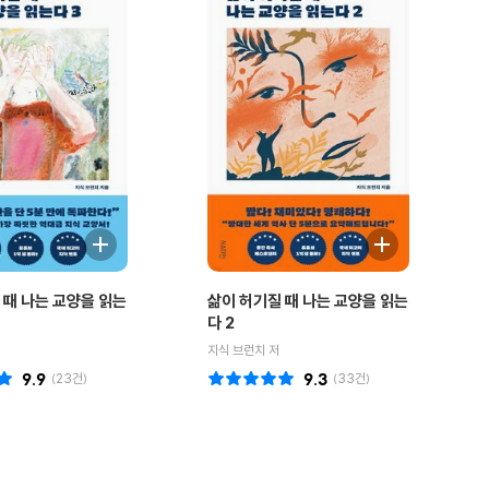
 때 나는 교양을 읽는
삶이 허기질 때 나는 교양을 읽는
다 2
지식 브런치 저
9.9
(
23
건)
9.3
(
33
건)