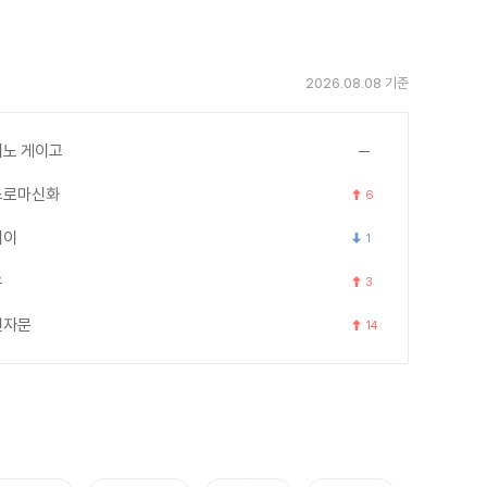
2026.08.08 기준
노 게이고
스로마신화
6
세이
1
우
3
천자문
14