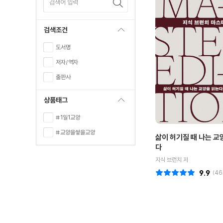
검색어 입력
검색조건
도서명
저자/역자
출판사
상품태그
#1일1교양
#교양을쌓을교양
삶이 허기질 때 나는 교
다
지식 브런치 저
9.9
(
46