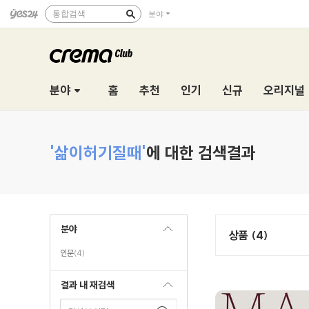
통합검색
분야
분야
홈
추천
인기
신규
오리지널
'삶이허기질때'
에 대한 검색결과
분야
상품 (4)
인문
(4)
결과 내 재검색