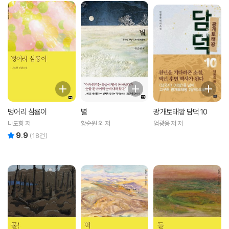
벙어리 삼룡이
별
광개토태왕 담덕 10
나도향 저
황순원 외 저
엄광용 저 저
9.9
리뷰 총점
(
18
건)