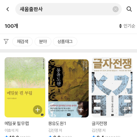
100개
인기순
재검색
분야
상품태그
메밀꽃 필 무렵
몽유도원 1
글자전쟁
이효석 저
김진명 저
김진명 저
리뷰 총점
리뷰 총점
리뷰 총점