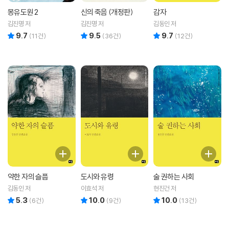
몽유도원 2
신의 죽음 (개정판)
감자
김진명 저
김진명 저
김동인 저
9.7
9.5
9.7
리뷰 총점
리뷰 총점
리뷰 총점
(
11
건)
(
36
건)
(
12
건)
약한 자의 슬픔
도시와 유령
술 권하는 사회
김동인 저
이효석 저
현진건 저
5.3
10.0
10.0
리뷰 총점
리뷰 총점
리뷰 총점
(
6
건)
(
9
건)
(
13
건)