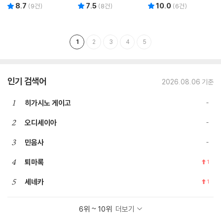
8.7
7.5
10.0
리뷰 총점
리뷰 총점
리뷰 총점
(
9
건)
(
8
건)
(
6
건)
1
2
3
4
5
인기 검색어
2026.08.06 기준
1
히가시노 게이고
2
오디세이아
3
민음사
4
퇴마록
1
5
세네카
1
6위 ~ 10위
더보기