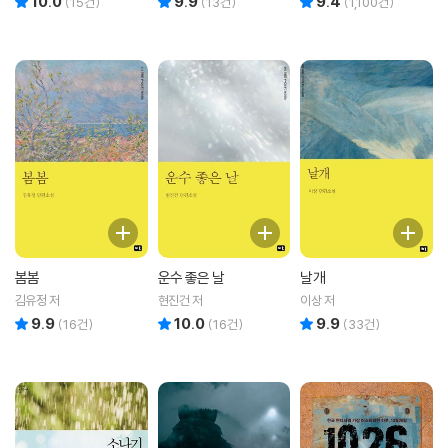
10.0
9.9
9.4
(
15
건)
(
13
건)
(
1,100
건)
봄봄
운수 좋은 날
날개
김유정 저
현진건 저
이상 저
9.9
10.0
9.9
리뷰 총점
리뷰 총점
리뷰 총점
(
16
건)
(
16
건)
(
33
건)