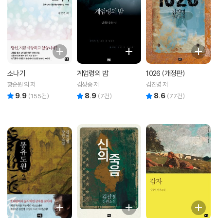
소나기
계엄령의 밤
1026 (개정판)
황순원 외 저
김성종 저
김진명 저
9.9
8.9
8.6
리뷰 총점
리뷰 총점
리뷰 총점
(
155
건)
(
7
건)
(
77
건)