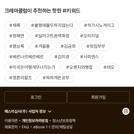
크레마클럽이 추천하는 핫한 #키워드
#채록
#불행에몰두하지않는다
#히가시노게이고
#정해연
#달러구트꿈백화점
#오리지널
#명상록
#겨울통
#김금희
#윗집부부
#베르나르베르베르
#김미경
#사피엔스
#미국은어떻게무너지는가
#오렌지와빵칼
#테오
#영혼의왈츠
#독하게돈공부
로그인
회원가입
예스이십사(주) 사업자 정보
이용약관
개인정보처리방침
청소년보호정책
제휴문의
FAQ
eBook 1:1 문의/채팅상담