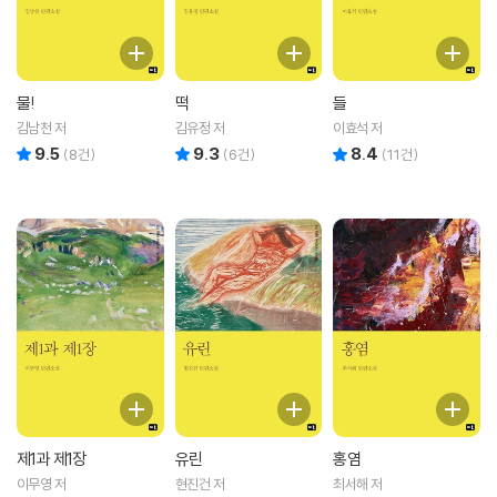
물!
떡
들
김남천 저
김유정 저
이효석 저
9.5
9.3
8.4
리뷰 총점
리뷰 총점
리뷰 총점
(
8
건)
(
6
건)
(
11
건)
제1과 제1장
유린
홍염
이무영 저
현진건 저
최서해 저