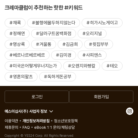
크레마클럽이 추천하는 핫한 #키워드
#채록
#불행에몰두하지않는다
#히가시노게이고
#정해연
#달러구트꿈백화점
#오리지널
#명상록
#겨울통
#김금희
#윗집부부
#베르나르베르베르
#김미경
#사피엔스
#미국은어떻게무너지는가
#오렌지와빵칼
#테오
#영혼의왈츠
#독하게돈공부
로그인
회원가입
예스이십사(주) 사업자 정보
이용약관
개인정보처리방침
청소년보호정책
제휴문의
FAQ
eBook 1:1 문의/채팅상담
Copyright © YES24 Corp. All Rights Reserved.