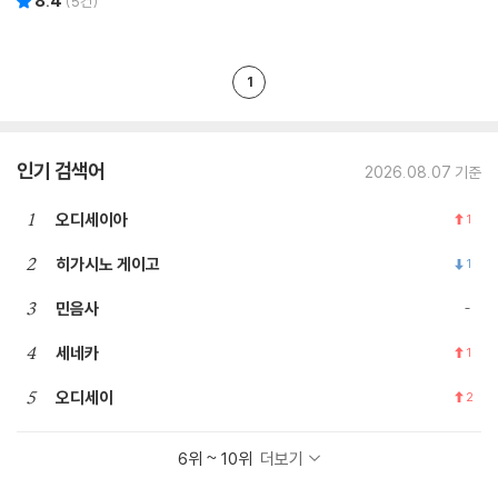
8.4
(
5
건)
1
인기 검색어
2026.08.07 기준
1
오디세이아
1
2
히가시노 게이고
1
3
민음사
4
세네카
1
5
오디세이
2
6위 ~ 10위
더보기