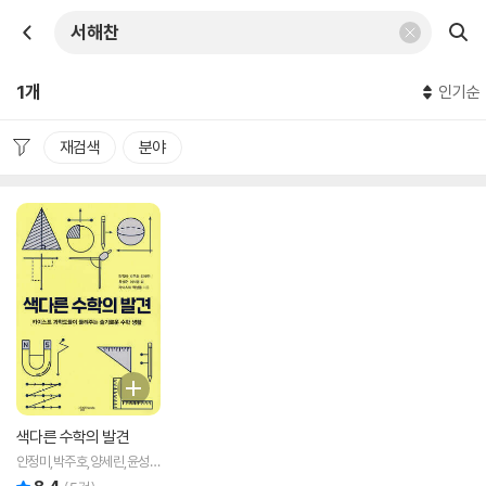
1개
인기순
재검색
분야
색다른 수학의 발견
안정미,박주호,양세린,윤성
준,이서영 등저
리뷰 총점