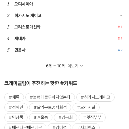
1
오디세이아
2
히가시노 게이고
3
그리스로마신화
1
4
세네카
1
5
민음사
2
6위 ~ 10위
더보기
크레마클럽이 추천하는 핫한 #키워드
#채록
#불행에몰두하지않는다
#히가시노게이고
#정해연
#달러구트꿈백화점
#오리지널
#명상록
#겨울통
#김금희
#윗집부부
#베르나르베르베르
#김미경
#사피엔스