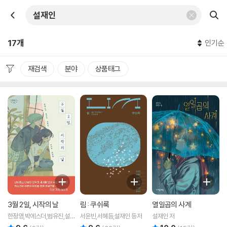
17개
인기순
재검색
분야
상품태그
3월 2일, 시작의 날
림 : 쿠쉬룩
열일곱의 사계
한정영,박에스더,범유진,설
서윤빈,서혜듬,설재인 등저
설재인 저
재인,이선주 공저
리뷰 총점
리뷰 총점
리뷰 총점