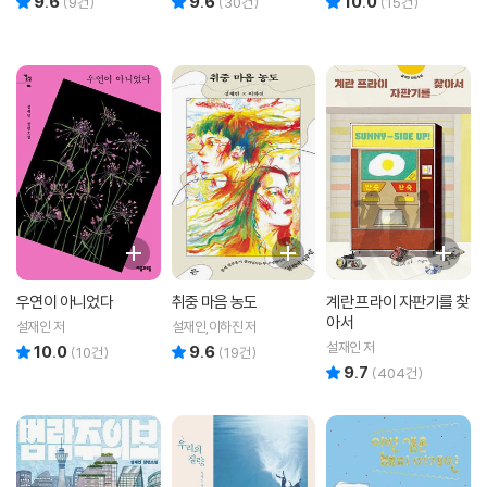
9.6
9.6
10.0
(
9
건)
(
30
건)
(
15
건)
우연이 아니었다
취중 마음 농도
계란 프라이 자판기를 찾
아서
설재인 저
설재인,이하진 저
설재인 저
10.0
9.6
리뷰 총점
리뷰 총점
(
10
건)
(
19
건)
9.7
리뷰 총점
(
404
건)