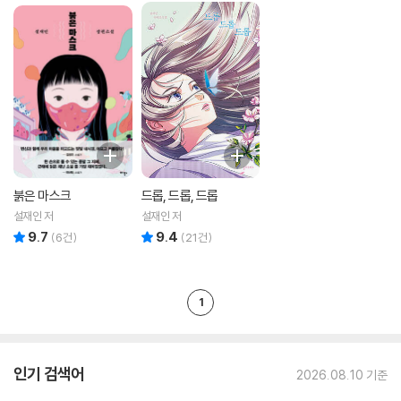
붉은 마스크
드롭, 드롭, 드롭
설재인 저
설재인 저
9.7
9.4
리뷰 총점
리뷰 총점
(
6
건)
(
21
건)
1
인기 검색어
2026.08.10 기준