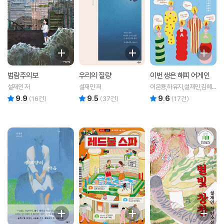
범람주의보
우리의 질량
이번 생은 해피 어게인
설재인 저
설재인 저
이은용,하유지,설재인,김혜
진,남세오 공저
9.9
9.5
9.6
리뷰 총점
리뷰 총점
리뷰 총점
(
16
건)
(
37
건)
(
17
건)