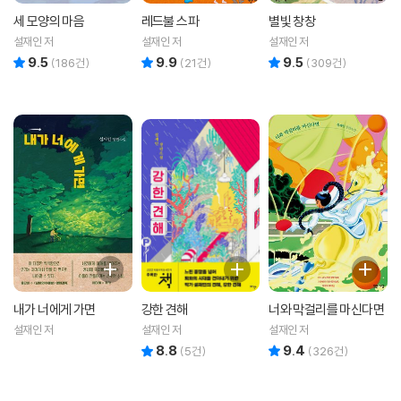
세 모양의 마음
레드불 스파
별빛 창창
설재인 저
설재인 저
설재인 저
9.5
9.9
9.5
리뷰 총점
리뷰 총점
리뷰 총점
(
186
건)
(
21
건)
(
309
건)
내가 너에게 가면
강한 견해
너와 막걸리를 마신다면
설재인 저
설재인 저
설재인 저
8.8
9.4
리뷰 총점
리뷰 총점
(
5
건)
(
326
건)