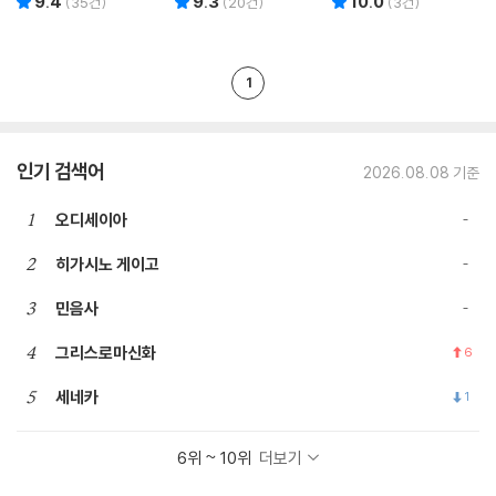
9.4
9.3
10.0
(
35
건)
(
20
건)
(
3
건)
1
인기 검색어
2026.08.08 기준
1
오디세이아
2
히가시노 게이고
3
민음사
4
그리스로마신화
6
5
세네카
1
6위 ~ 10위
더보기