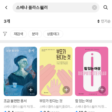
3개
인기순
재검색
분야
상품태그
조금 불편한 용서
부모가 된다는 것
힘 있는 여성
스베냐 플라스푈러 저/장혜
스베냐 플라스푈러,플로리
스베냐 플라스푈러 저/장혜
경 역
안 베르너 공저/장혜경 역
경 역
리뷰 총점
리뷰 총점
리뷰 총점