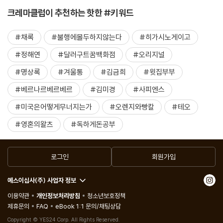
크레마클럽이 추천하는 핫한 #키워드
#채록
#불행에몰두하지않는다
#히가시노게이고
#정해연
#달러구트꿈백화점
#오리지널
#명상록
#겨울통
#김금희
#윗집부부
#베르나르베르베르
#김미경
#사피엔스
#미국은어떻게무너지는가
#오렌지와빵칼
#테오
#영혼의왈츠
#독하게돈공부
로그인
회원가입
예스이십사(주) 사업자 정보
이용약관
개인정보처리방침
청소년보호정책
제휴문의
FAQ
eBook 1:1 문의/채팅상담
Copyright © YES24 Corp. All Rights Reserved.