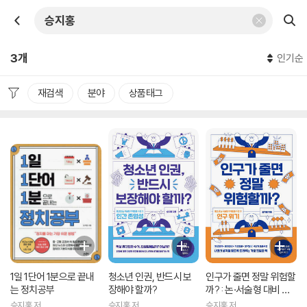
3개
인기순
재검색
분야
상품태그
1일 1단어 1분으로 끝내
청소년 인권, 반드시 보
인구가 줄면 정말 위험할
는 정치공부
장해야 할까?
까? : 논·서술형 대비 주
제토론 수업 2: 인구 위기
승지홍 저
승지홍 저
승지홍 저