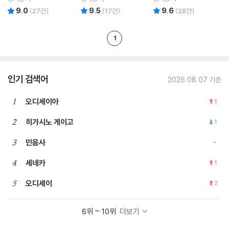
9.0
9.5
9.6
리뷰 총점
리뷰 총점
리뷰 총점
(
27
건)
(
17
건)
(
28
건)
1
인기 검색어
2026.08.07 기준
1
오디세이아
1
2
히가시노 게이고
1
3
민음사
4
세네카
1
5
오디세이
2
6위 ~ 10위
더보기