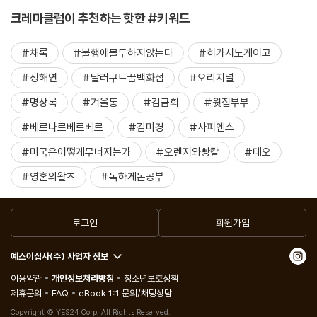
크레마클럽이 추천하는 핫한 #키워드
#채록
#불행에몰두하지않는다
#히가시노게이고
#정해연
#달러구트꿈백화점
#오리지널
#명상록
#겨울통
#김금희
#윗집부부
#베르나르베르베르
#김미경
#사피엔스
#미국은어떻게무너지는가
#오렌지와빵칼
#테오
#영혼의왈츠
#독하게돈공부
로그인
회원가입
예스이십사(주) 사업자 정보
이용약관
개인정보처리방침
청소년보호정책
제휴문의
FAQ
eBook 1:1 문의/채팅상담
Copyright © YES24 Corp. All Rights Reserved.