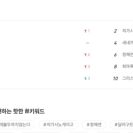
히가시
2
1
세네
4
정해
6
2
퇴마
8
3
그리
10
3
하는 핫한 #키워드
에몰두하지않는다
#히가시노게이고
#정해연
#달러구