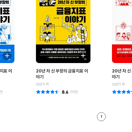
제지표 이
20년 차 신 부장의 금융지표 이
20년 차 
야기
야기
신년기 저
신년기 저
건)
8.6
(
11
건)
1