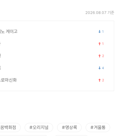
2026.08.07 기준
노 게이고
1
카
1
연
2
록
4
스로마신화
2
트꿈백화점
#오리지널
#명상록
#겨울통