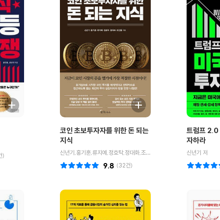
코인 초보투자자를 위한 돈 되는
트럼프 2.0
지식
자하라
신년기,홍기훈,류지예,정호탁,정대화,조진형 저
신년기 저
건)
9.8
(
32
건)