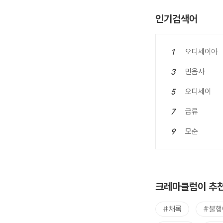
인기검색어
오디세이아
1
민음사
3
오디세이
5
급류
7
모순
9
크레마클럽이 추천
#채록
#불행