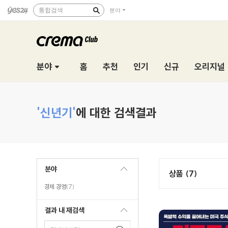
통합검색
분야
분야
홈
추천
인기
신규
오리지널
'신년기'
에 대한 검색결과
분야
상품 (7)
경제 경영
(7)
결과 내 재검색