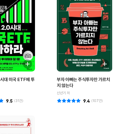
 시대 미국 ETF에 투
부자 아빠는 주식투자만 가르치
지 않는다
신년기 저
9.5
(
31
건)
9.4
(
107
건)