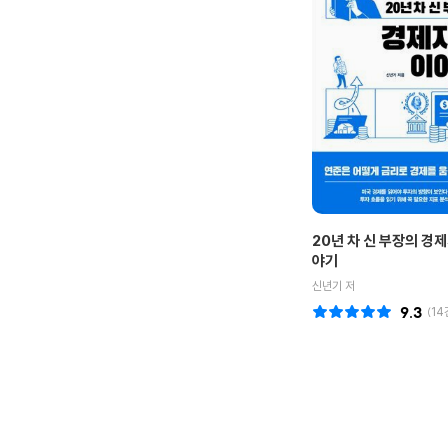
20년 차 신 부장의 경
야기
신년기 저
9.3
(
14