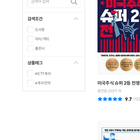
검색어 입력
검색조건
도서명
저자/역자
출판사
상품태그
#ETF투자
미국주식 슈퍼 2등 전쟁
#투자전략
윤진호,신년기 저
9.7
(
12