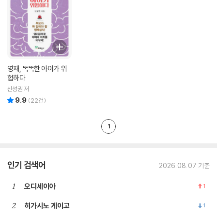
영재, 똑똑한 아이가 위
험하다
신성권 저
9.9
리뷰 총점
(
22
건)
1
인기 검색어
2026.08.07 기준
1
오디세이아
1
2
히가시노 게이고
1