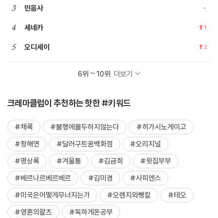
3
민음사
4
세네카
1
5
오디세이
2
6위 ~ 10위
더보기
크레마클럽이 추천하는 핫한 #키워드
#채록
#불행에몰두하지않는다
#히가시노게이고
#정해연
#달러구트꿈백화점
#오리지널
#명상록
#겨울통
#김금희
#윗집부부
#베르나르베르베르
#김미경
#사피엔스
#미국은어떻게무너지는가
#오렌지와빵칼
#테오
#영혼의왈츠
#독하게돈공부