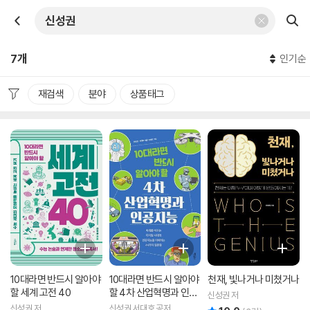
7개
인기순
재검색
분야
상품태그
10대라면 반드시 알아야
10대라면 반드시 알아야
천재, 빛나거나 미쳤거나
할 세계 고전 40
할 4차 산업혁명과 인공
신성권 저
지능
신성권 저
신성권,서대호 공저
리뷰 총점