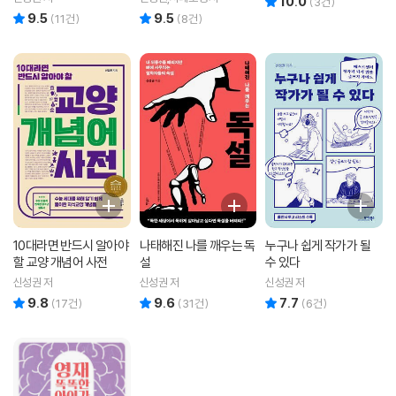
10.0
(
3
건)
9.5
9.5
리뷰 총점
리뷰 총점
(
11
건)
(
8
건)
10대라면 반드시 알아야
나태해진 나를 깨우는 독
누구나 쉽게 작가가 될
할 교양 개념어 사전
설
수 있다
신성권 저
신성권 저
신성권 저
9.8
9.6
7.7
리뷰 총점
리뷰 총점
리뷰 총점
(
17
건)
(
31
건)
(
6
건)