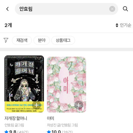
2개
인기순
재검색
분야
상품태그
자개장 할머니
아미
안효림 글그림
차성진 글/안효림 그림
9.8
10.0
리뷰 총점
리뷰 총점
(
49
건)
(
26
건)