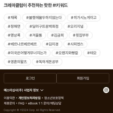
크레마클럽이 추천하는 핫한 #키워드
#채록
#불행에몰두하지않는다
#히가시노게이고
#정해연
#달러구트꿈백화점
#오리지널
#명상록
#겨울통
#김금희
#윗집부부
#베르나르베르베르
#김미경
#사피엔스
#미국은어떻게무너지는가
#오렌지와빵칼
#테오
#영혼의왈츠
#독하게돈공부
로그인
회원가입
예스이십사(주) 사업자 정보
이용약관
개인정보처리방침
청소년보호정책
제휴문의
FAQ
eBook 1:1 문의/채팅상담
Copyright © YES24 Corp. All Rights Reserved.