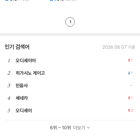
1
인기 검색어
2026.08.07 기준
1
오디세이아
1
2
히가시노 게이고
1
3
민음사
4
세네카
1
5
오디세이
2
6위 ~ 10위
더보기